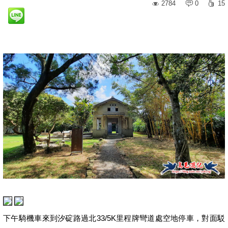
2784
0
15
下午騎機車來到汐碇路過北33/5K里程牌彎道處空地停車，對面駁