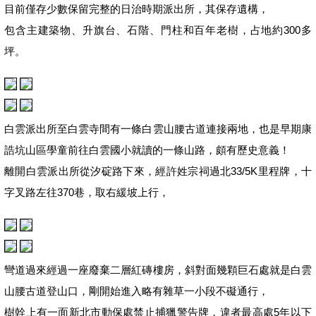
目前僅存少數保留完整的日治時期派出所，其保存遺構，
包含主建築物、升旗台、石階、門柱和百年老樹，占地約300多
坪。
白雲派出所至白雲寺間有一條白雲山腰古道連接兩地，也是早期康
誥坑山區學童前往白雲國小就讀的一條山路，頗有歷史意義！
離開白雲派出所從汐碇路下來，經許姓宗祠過北33/5K里程牌，十
字叉路左往370巷，取右緩坡上行，
彎道過來經過一座廢棄二層紅磚樓房，斜對面幾顆巨石處就是白雲
山腰古道登山口，剛開始進入略有雜草一小段不礙通行，
樹幹上有一面新北市動保處禁止捕獵警告牌，違者最高處5年以下