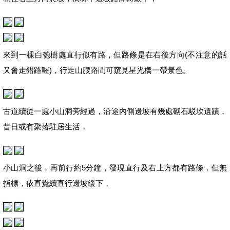
來到一棵白匏樹處直行似有路，但路條是在右後方向(不注意的話
又會走錯路喔)，行走山腰路間可窺見星光橋一帶景色。
古道續從一處小山洞旁經過，沿途內側邊坡有幾處砌石駁坎遺蹟，
昔日或有聚落駐居生活，
小山洞之後，再前行約5分鐘，發現直行及右上方都有路條，但無
指標，依直覺續直行邊坡緩下，