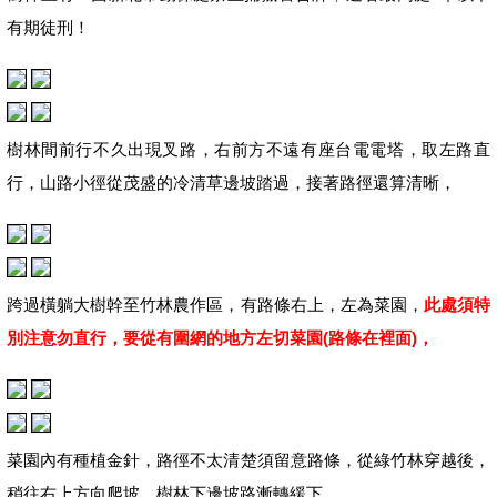
有期徒刑！
樹林間前行不久出現叉路，右前方不遠有座台電電塔，取左路直
行，山路小徑從茂盛的冷清草邊坡踏過，接著路徑還算清晰，
跨過橫躺大樹幹至竹林農作區，有路條右上，左為菜園，
此處須特
別注意勿直行，要從有圍網的地方左切菜園(路條在裡面)，
菜園內有種植金針，路徑不太清楚須留意路條，從綠竹林穿越後，
稍往右上方向爬坡，樹林下邊坡路漸轉緩下，