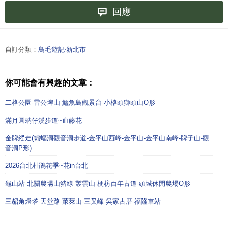
回應
自訂分類：
鳥毛遊記‧新北市
你可能會有興趣的文章：
二格公園-雷公埤山-鱷魚島觀景台-小格頭獅頭山O形
滿月圓蚋仔溪步道~血藤花
金牌縱走(蝙蝠洞觀音洞步道-金平山西峰-金平山-金平山南峰-牌子山-觀
音洞P形)
2026台北杜鵑花季~花in台北
龜山站-北關農場山豬線-叢雲山-梗枋百年古道-頭城休閒農場O形
三貂角燈塔-天堂路-萊萊山-三叉峰-吳家古厝-福隆車站