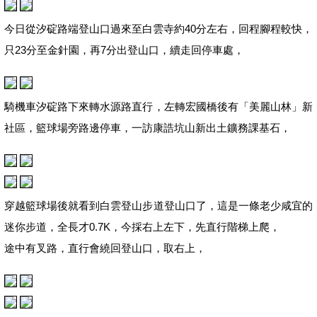
今日從汐碇路端登山口過來至白雲寺約40分左右，回程腳程較快，
只23分至金針園，再7分出登山口，續走回停車處，
騎機車汐碇路下來轉水源路直行，左轉宏國橋後有「美麗山林」新
社區，籃球場旁路邊停車，一訪康誥坑山新出土鑛務課基石，
穿越籃球場後就看到白雲登山步道登山口了，這是一條老少咸宜的
迷你步道，全長才0.7K，今採右上左下，先直行階梯上爬，
途中有叉路，直行會繞回登山口，取右上，