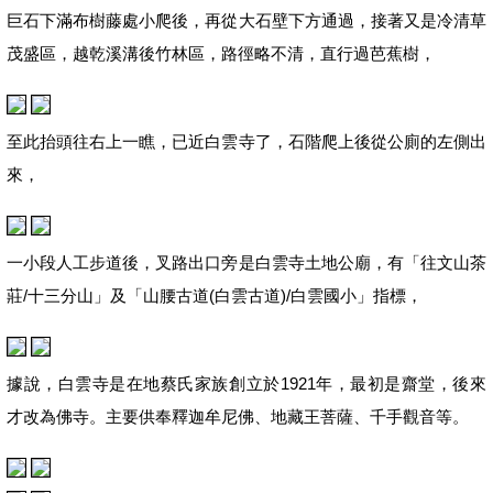
巨石下滿布樹藤處小爬後，再從大石壁下方通過，接著又是冷清草
茂盛區，越乾溪溝後竹林區，路徑略不清，直行過芭蕉樹，
至此抬頭往右上一瞧，已近白雲寺了，石階爬上後從公廁的左側出
來，
一小段人工步道後，叉路出口旁是白雲寺土地公廟，有「往文山茶
莊/十三分山」及「山腰古道(白雲古道)/白雲國小」指標，
據說，白雲寺是在地蔡氏家族創立於1921年，最初是齋堂，後來
才改為佛寺。主要供奉釋迦牟尼佛、地藏王菩薩、千手觀音等。