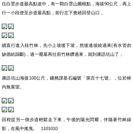
往白雲步道最高點途中，有一顆白雲山圖根點，海拔90公尺，再上
行一小段便至步道最高點，前行左下會繞回登山口，
續直行進入桂竹林，先小上坡後下坡，然後邊坡繞過來(有水管勿
缺德給踩斷)，過一廢墓再往前竹林鑽過來，就到康誥坑山了，
康誥坑山海拔100公尺，鑛務課基石編號「第百十七號」，位於林
內無展望。
回程從另一側步道輕鬆走下來，午後的陽光閃耀，伴隨著竹林綠
影，在風中搖曳。 1101010