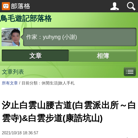
鳥毛遊記部落格
作家：yuhyng (小謝)
文章
相簿
文章列表
所有文章
/
目前分類：休閒生活|旅人手札
汐止白雲山腰古道(白雲派出所～白
雲寺)&白雲步道(康誥坑山)
2021
/
10
/
18
18:36:57