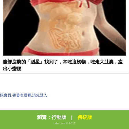
腹部脂肪的「剋星」找到了，常吃這幾物，吃走大肚囊，瘦
出小蠻腰
限會員,要發表迴響,請先登入
瀏覽：
行動版
|
傳統版
udn.com © 2012