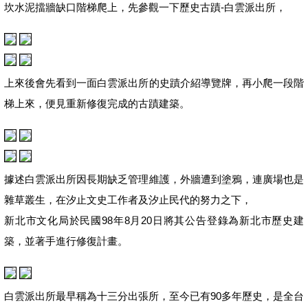
坎水泥擋牆缺口階梯爬上，先參觀一下歷史古蹟-白雲派出所，
上來後會先看到一面白雲派出所的史蹟介紹導覽牌，再小爬一段階
梯上來，便見重新修復完成的古蹟建築。
據述白雲派出所因長期缺乏管理維護，外牆遭到塗鴉，連廣場也是
雜草叢生，在汐止文史工作者及汐止民代的努力之下，
新北市文化局於民國98年8月20日將其公告登錄為新北市歷史建
築，並著手進行修復計畫。
白雲派出所最早稱為十三分出張所，至今已有90多年歷史，是全台