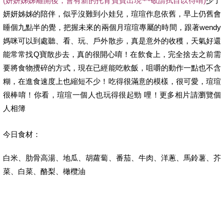
(妍妍姊姊離開後，會有新的托育寶寶出現~~敬請拭目以待唷)
少了
妍妍姊姊的陪伴，似乎沒難到小娃兒，瑄瑄作息依舊，早上仍舊會
睡個九點半的覺，把握未來的兩個月瑄瑄專屬的時間，跟著wendy
媽咪可以到處聽、看、玩、戶外散步，真是意外的收穫，天氣好還
能常常找Q寶散步去，真的很開心唷！在飲食上，完全捨去之前需
要將食物攪碎的方式，現在已經能吃軟飯，咀嚼的動作一點也不含
糊，在進食速度上也縮短不少！吃得很滿意的模樣，很可愛，瑄瑄
很棒唷！你看，瑄瑄一個人也玩得很起勁 哩！更多相片請瀏覽個
人相簿
今日食材：
白米、肋骨高湯、地瓜、胡蘿蔔、番茄、牛肉、洋蔥、馬鈴薯、芥
菜、白菜、酪梨、橄欖油