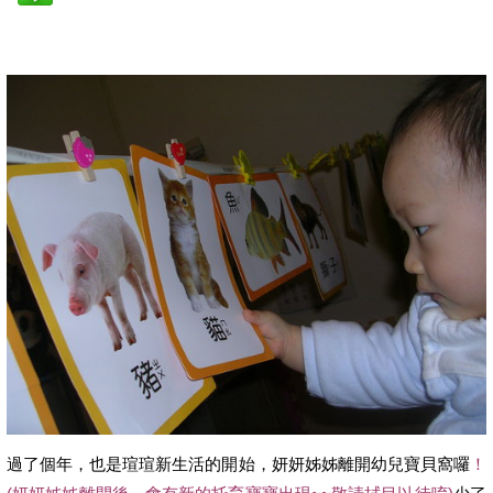
過了個年，也是瑄瑄新生活的開始，妍妍姊姊離開幼兒寶貝窩囉
！