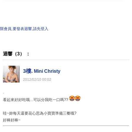
限會員,要發表迴響,請先登入
迴響（3） ：
3樓.
Mini Christy
2012
/
02
/
10
00
:
02
.
看起來好好吃哦...可以分我吃一口嗎??
哇~妳每天還要花心思為小寶寶準備三餐哦?
好棒好棒~