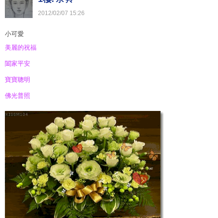
2012
/
02
/
07
15
:
26
小可愛
美麗的祝福
闔家平安
寶寶聰明
佛光普照