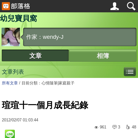
幼兒寶貝窩
作家：wendy-J
文章
相簿
文章列表
所有文章
/
目前分類：心情隨筆|家庭親子
瑄瑄十一個月成長紀錄
2012
/
02
/
07
01:03:44
961
3
48