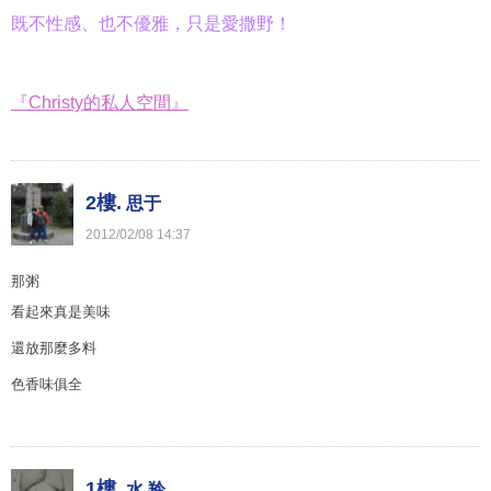
既不性感、也不優雅，只是愛撒野！
『Christy的私人空間』
2樓.
思于
2012
/
02
/
08
14
:
37
那粥
看起來真是美味
還放那麼多料
色香味俱全
1樓.
水 羚