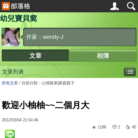
幼兒寶貝窩
作家：wendy-J
文章
相簿
文章列表
所有文章
/
目前分類：心情隨筆|家庭親子
歡迎小柚柚~~二個月大
2012
/
03
/
04
21:54:46
1186
2
45