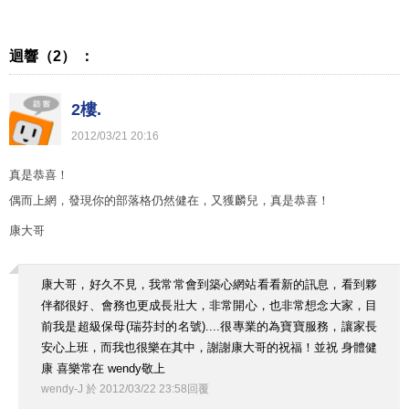
迴響（2） ：
2樓.
2012
/
03
/
21
20
:
16
真是恭喜！
偶而上網，發現你的部落格仍然健在，又獲麟兒，真是恭喜！
康大哥
康大哥，好久不見，我常常會到築心網站看看新的訊息，看到夥
伴都很好、會務也更成長壯大，非常開心，也非常想念大家，目
前我是超級保母(瑞芬封的名號)....很專業的為寶寶服務，讓家長
安心上班，而我也很樂在其中，謝謝康大哥的祝福！並祝 身體健
康 喜樂常在 wendy敬上
wendy-J
於
2012
/
03
/
22
23
:
58
回覆