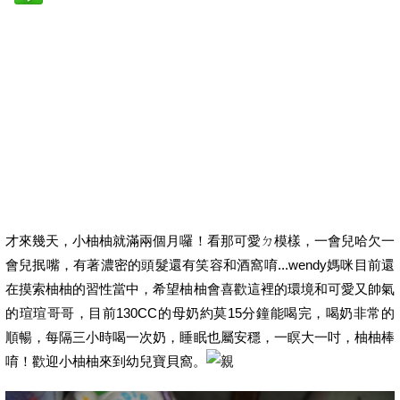
才來幾天，小柚柚就滿兩個月囉！看那可愛ㄉ模樣，一會兒哈欠一
會兒抿嘴，有著濃密的頭髮還有笑容和酒窩唷...wendy媽咪目前還
在摸索柚柚的習性當中，希望柚柚會喜歡這裡的環境和可愛又帥氣
的瑄瑄哥哥，目前130CC的母奶約莫15分鐘能喝完，喝奶非常的
順暢，每隔三小時喝一次奶，睡眠也屬安穩，一瞑大一吋，柚柚棒
唷！歡迎小柚柚來到幼兒寶貝窩。