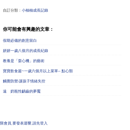
自訂分類：
小柚柚成長記錄
你可能會有興趣的文章：
假期必備的創意留白
妍妍一歲八個月的成長紀錄
教養是「耍心機」的藝術
寶寶飲食篇~一歲六個月以上菜單-- 點心類
觸覺防禦‧讓孩子情緒失控
遠離奶瓶性齲齒的夢魘
限會員,要發表迴響,請先登入