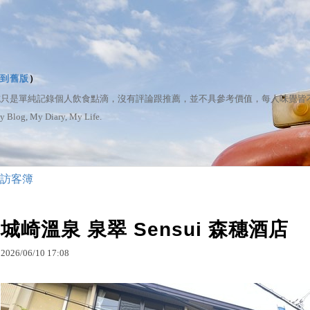
到舊版
）
誌只是單純記錄個人飲食點滴，沒有評論跟推薦，並不具參考價值，每人味覺皆
My Diary, My Life.
訪客簿
城崎溫泉 泉翠 Sensui 森穗酒店
2026
/
06
/
10
17
:
08