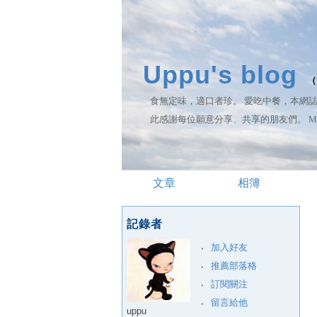
Uppu's blog
（
食無定味，適口者珍。 愛吃中餐，本網
此感謝每位願意分享、共享的朋友們。 My Blog, 
文章
相簿
記錄者
加入好友
推薦部落格
訂閱關注
留言給他
uppu