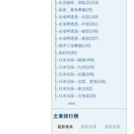
台北咖啡、甜點店(153)
蔬食、素食餐廳(28)
全省呷透透---北部(149)
全省呷透透---中部(261)
全省呷透透---南部(248)
全省呷透透---東部(207)
兩岸三地餐廳(142)
泰好吃(80)
日本玩味---關東(489)
日本玩味---九州(193)
日本玩味---近畿(189)
日本玩味---北陸、東海(186)
日本玩味---東北(62)
日本玩味---北海道(26)
next
文章排行榜
最新發表
最新回應
最新推薦