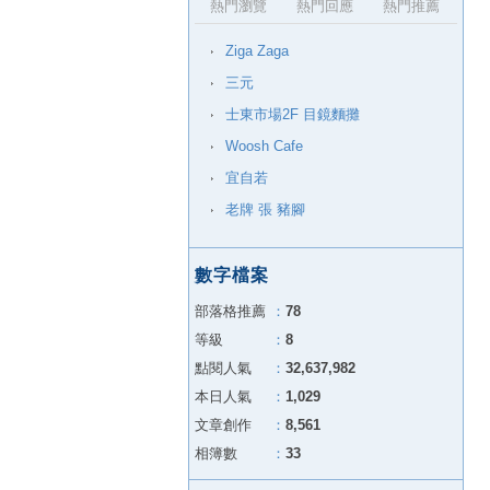
熱門瀏覽
熱門回應
熱門推薦
Ziga Zaga
三元
士東市場2F 目鏡麵攤
Woosh Cafe
宜自若
老牌 張 豬腳
數字檔案
部落格推薦
：
78
等級
：
8
點閱人氣
：
32,637,982
本日人氣
：
1,029
文章創作
：
8,561
相簿數
：
33