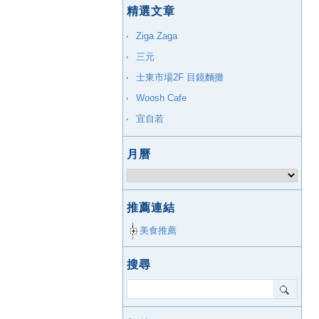
精選文章
Ziga Zaga
三元
士東市場2F 目鏡麵攤
Woosh Cafe
宜自若
月曆
推薦連結
美食推薦
搜尋