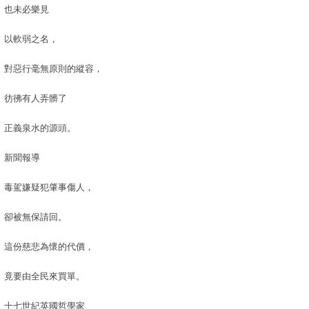
也未必樂見
以軟弱之名，
對惡行毫無原則的縱容，
彷彿有人弄髒了
正義泉水的源頭。
新聞報導
毒駕嫌疑犯肇事傷人，
卻被無保請回。
這份慈悲為懷的代價，
竟要由全民來買單。
十七世紀英國哲學家