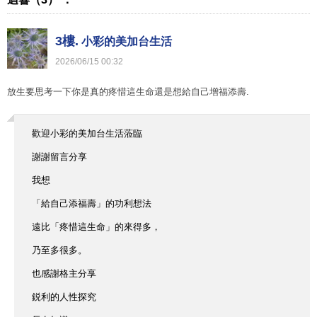
3樓.
小彩的美加台生活
2026
/
06
/
15
00
:
32
放生要思考一下你是真的疼惜這生命還是想給自己增福添壽.
歡迎小彩的美加台生活蒞臨
謝謝留言分享
我想
「給自己添福壽」的功利想法
遠比「疼惜這生命」的來得多，
乃至多很多。
也感謝格主分享
鋭利的人性探究