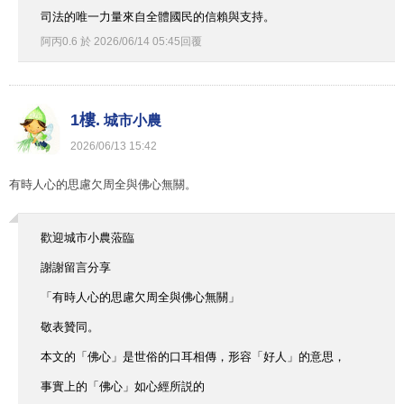
司法的唯一力量來自全體國民的信賴與支持。
阿丙0.6
於
2026
/
06
/
14
05
:
45
回覆
1樓.
城市小農
2026
/
06
/
13
15
:
42
有時人心的思慮欠周全與佛心無關。
歡迎城市小農蒞臨
謝謝留言分享
「有時人心的思慮欠周全與佛心無關」
敬表贊同。
本文的「佛心」是世俗的口耳相傳，形容「好人」的意思，
事實上的「佛心」如心經所説的