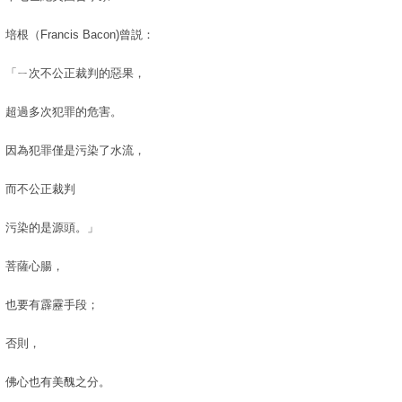
培根（Francis Bacon)曾説：
「ㄧ次不公正裁判的惡果，
超過多次犯罪的危害。
因為犯罪僅是污染了水流，
而不公正裁判
污染的是源頭。」
菩薩心腸，
也要有霹靂手段；
否則，
佛心也有美醜之分。