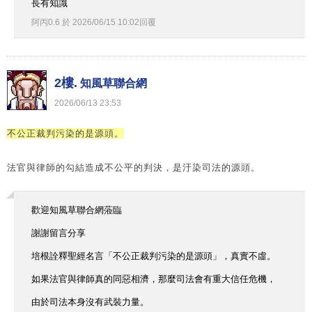
長有知識
阿丙0.6
於
2026
/
06
/
15
10
:
02
回覆
2樓.
知風草聯合網
2026
/
06
/
13
23
:
53
不公正裁判污染的是源頭。
法官與律師的勾結造成不公平的判決，是汙染司法的源頭。
歡迎知風草聯合網蒞臨
謝謝留言分享
培根詮釋聖經名言「不公正裁判污染的是源頭」，真實不虛。
如果法官與律師真的同惡相濟，那麼司法會有重大信任危機，
由於司法本身沒有武裝力量。