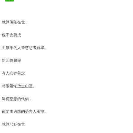
就算佛陀在世，
也不會贊成
由無辜的人替慈悲者買單。
新聞曾報導
有人心存善念
將眼鏡蛇放生山區。
這份慈悲的代價，
卻要由過路的受害人承擔。
就算耶穌在世