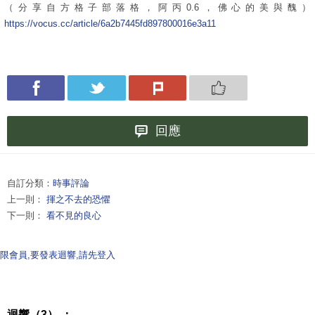
（分享自方格子部落格，阿丙0.6，佛心的美與醜）
https://vocus.cc/article/6a2b7445fd897800016e3a11
回應
自訂分類：
時事評論
上一則：
揮之不去的恐懼
下一則：
看不見的良心
限會員,要發表迴響,請先登入
迴響（3） ：