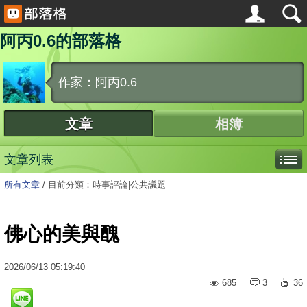
阿丙0.6的部落格
作家：阿丙0.6
文章
相簿
文章列表
所有文章
/
目前分類：時事評論|公共議題
佛心的美與醜
2026
/
06
/
13
05:19:40
685
3
36