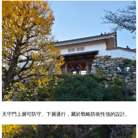
天守門上層可防守、下層通行，屬於戰略防衛性強的設計。