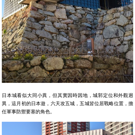
日本城看似大同小異，但其實因時因地，城郭定位和外觀迥
異，這月初的日本遊，六天攻五城，五城皆位居戰略位置，擔
任軍事防禦要塞的角色。