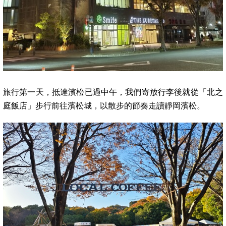
旅行第一天，抵達濱松已過中午，我們寄放行李後就從「北之
庭飯店」步行前往濱松城，以散步的節奏走讀靜岡濱松。