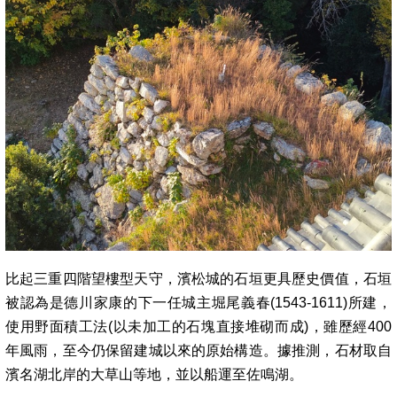
比起三重四階望樓型天守，濱松城的石垣更具歷史價值，石垣
被認為是德川家康的下一任城主堀尾義春(1543-1611)所建，
使用野面積工法(以未加工的石塊直接堆砌而成)，雖歷經400
年風雨，至今仍保留建城以來的原始構造。據推測，石材取自
濱名湖北岸的大草山等地，並以船運至佐鳴湖。