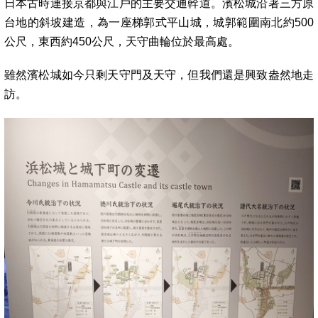
日本古時連接京都與江戶的主要交通幹道。濱松城沿著三方原
台地的斜坡建造，為一座梯郭式平山城，城郭範圍南北約500
公尺，東西約450公尺，天守曲輪位於最高處。
雖然濱松城如今只剩天守門及天守，但我們還是興致盎然地走
訪。