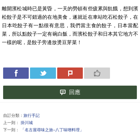
離開濱松城時已是黃昏，一天的勞頓有些疲累與飢餓，想到濱
松餃子是不可錯過的在地美食，遂就近在車站吃石松餃子，在
日本吃餃子有一點很有意思，我們當主食的餃子，日本當配
菜，所以點餃子一定有碗白飯，而濱松餃子和日本其它地方不
一樣的呢，是餃子旁邊放燙豆芽菜！
回應
自訂分類：
旅行手記
上一則：
掛川城
下一則：
「名古屋尋味之旅–八丁味噌料理」