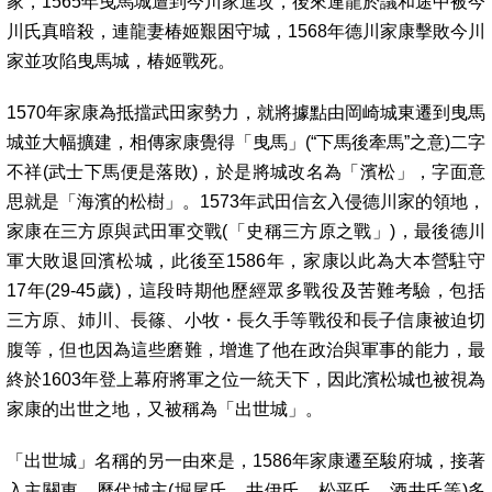
家，1565年曳馬城遭到今川家進攻，後來連龍於議和途中被今
川氏真暗殺，連龍妻椿姬艱困守城，1568年德川家康擊敗今川
家並攻陷曳馬城，椿姬戰死。
1570年家康為抵擋武田家勢力，就將據點由岡崎城東遷到曳馬
城並大幅擴建，相傳家康覺得「曳馬」(“下馬後牽馬”之意)二字
不祥(武士下馬便是落敗)，於是將城改名為「濱松」，字面意
思就是「海濱的松樹」。1573年武田信玄入侵德川家的領地，
家康在三方原與武田軍交戰(「史稱三方原之戰」)，最後德川
軍大敗退回濱松城，此後至1586年，家康以此為大本營駐守
17年(29-45歲)，這段時期他歷經眾多戰役及苦難考驗，包括
三方原、姉川、長篠、小牧・長久手等戰役和長子信康被迫切
腹等，但也因為這些磨難，增進了他在政治與軍事的能力，最
終於1603年登上幕府將軍之位一統天下，因此濱松城也被視為
家康的出世之地，又被稱為「出世城」。
「出世城」名稱的另一由來是，1586年家康遷至駿府城，接著
入主關東，歷代城主(堀尾氏、井伊氏、松平氏、酒井氏等)多