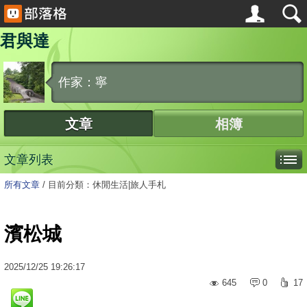
君與達
作家：寧
文章
相簿
文章列表
所有文章
/
目前分類：休閒生活|旅人手札
濱松城
2025
/
12
/
25
19:26:17
645
0
17