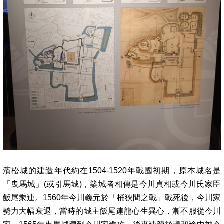
濱松城的建造年代約在1504-1520年戰國初期，原本城名是
「曳馬城」(或引馬城)，築城者相傳是今川貞相或今川氏家臣
飯尾乘連。1560年今川義元於「桶狹間之戰」戰死後，今川家
勢力大幅衰退，當時的城主飯尾連龍心生異心，漸不服從今川