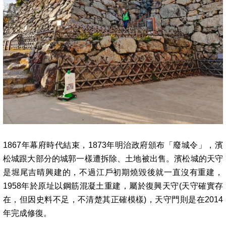
1867年幕府時代結束，1873年明治政府頒布「廢城令」，濱
松城跟大部分的城郭一樣遭拆除、土地被出售。濱松城的天守
是堀尾吉晴興建的，不過江戶初期燒毀後就一直沒有重建，
1958年於原址以鋼筋混凝土重建，屬於復興天守(天守確實存
在，但因史料不足，不清楚其正確模樣)，天守門則是在2014
年完成修復。