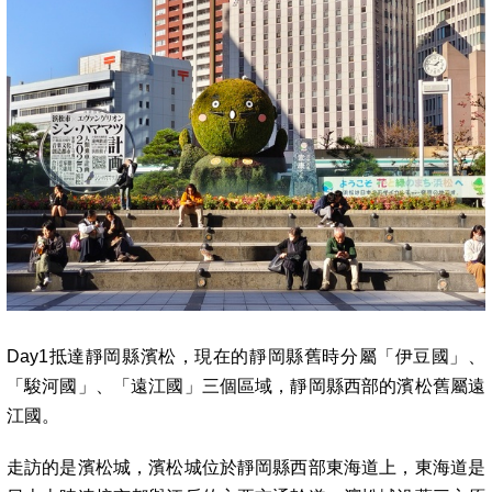
Day1抵達靜岡縣濱松，現在的靜岡縣舊時分屬「伊豆國」、
「駿河國」、「遠江國」三個區域，靜岡縣西部的濱松舊屬遠
江國。
走訪的是濱松城，濱松城位於靜岡縣西部東海道上，東海道是