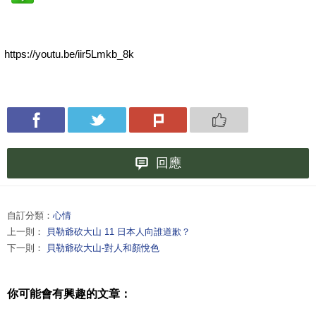
https://youtu.be/iir5Lmkb_8k
回應
自訂分類：
心情
上一則：
貝勒爺砍大山 11 日本人向誰道歉？
下一則：
貝勒爺砍大山-對人和顏悅色
你可能會有興趣的文章：