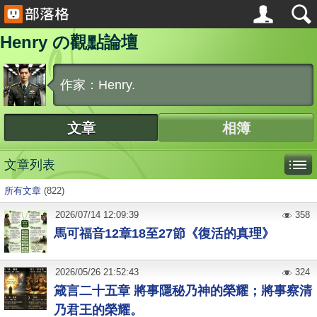
Henry の觀點論壇
作家：Henry.
文章
相簿
文章列表
所有文章
(822)
2026
/
07
/
14
12:09:39
358
馬可福音12章18至27節《復活的真理》
2026
/
05
/
26
21:52:43
324
箴言二十五章 將事隱秘乃神的榮耀；將事察清
乃君王的榮耀。