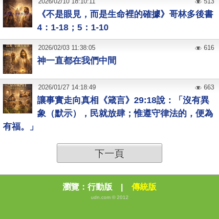
2026
/
02
/
10
18:10:11
513
《不是眼見，而是生命裡的確據》哥林多後書
4：1-18；5：1-10
2026
/
02
/
03
11:38:05
616
神一直都在我們中間
2026
/
01
/
27
14:18:49
663
讓事實走向真相《箴言》29:18說：「沒有異
象（默示），民就放肆；惟遵守律法的，便為
有福。」
下一頁
瀏覽：
行動版
|
傳統版
udn.com © 2012