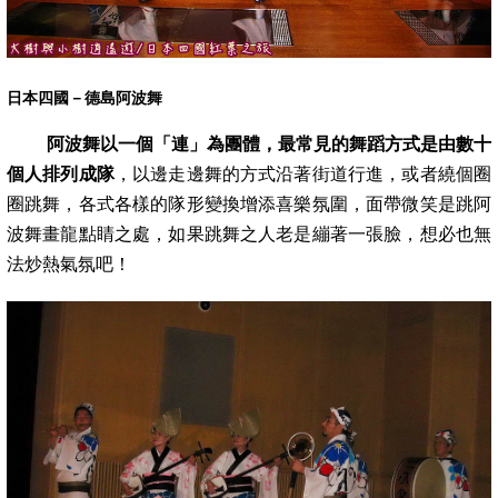
日本四國－德島阿波舞
阿波舞以一個「連」為團體，最常見的舞蹈方式是由數十
個人排列成隊
，以邊走邊舞的方式沿著街道行進，或者繞個圈
圈跳舞，各式各樣的隊
形變換增添喜樂氛圍，面帶微笑是跳阿
波舞畫龍點睛之處，如果跳舞之人老是繃著一張臉，想必也無
法炒熱氣氛吧！