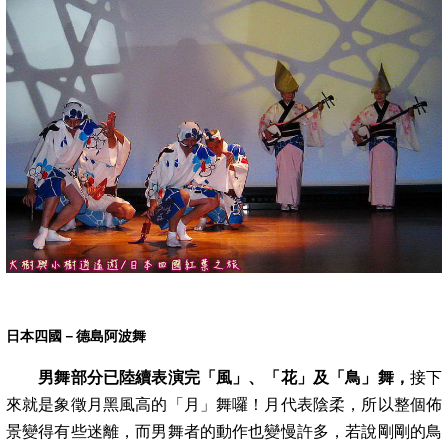
日本四國－德島阿波舞
男舞部分已陸續表演完「風」、「花」及「鳥」舞，
接下
來就是象徵月黑風高的「月」舞囉！月代表陰柔，所以整個佈
景變得有些迷離，而男
舞者的動作也變慢許多，若說剛剛的鳥