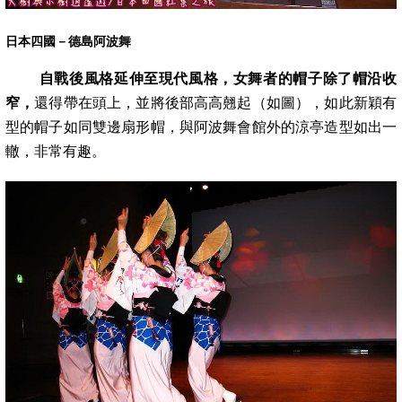
日本四國－德島阿波舞
自戰後風格延伸至現代風格，女舞者的帽子除了帽沿收
窄，
還得帶在頭上，並將後部高高翹起（如圖），如此新穎有
型的帽子如同雙邊扇形帽
，與阿波舞會館外的涼亭造型如出一
轍，非常有趣。