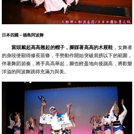
日本四國－德島阿波舞
當頭戴起高高翹起的帽子，腳踩著高高的木屐鞋
，女舞者
的身段便顯得修長苗條，手勢動作開始突破肩膀以下的範圍，
伴著舞蹈節奏，將手高
高舉起，腳也輕盈地向後踢高，將歡樂
洋溢的阿波舞跳得充滿力與美。