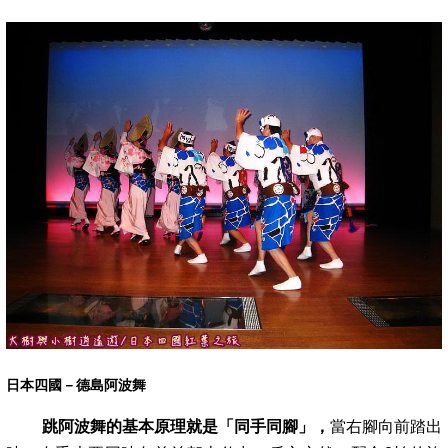
日本四國－德島阿波舞
跳阿波舞的基本原理就是「同手同腳」，
當右腳向前踏出