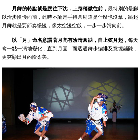
月舞的特點就是腰往下沈，上身稍微往前，
最特別的是腳
以滑步慢慢向前，此時不論是手持圓扇還是什麼也沒拿，跳起
月舞就是要節奏緩慢，
像太空漫空般，一步一步滑向前。
以「月」命名意謂著月亮有陰晴圓缺，自上弦月起
，每天
會一點一滴地變化，直到月圓，而透過舞步編排及意境鋪陳，
更突顯出月的陰柔美。