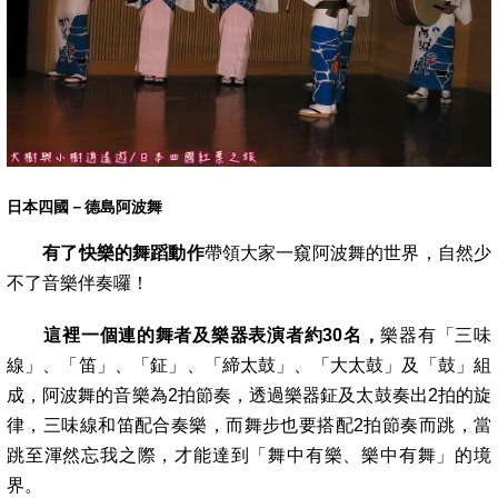
日本四國－德島阿波舞
有了快樂的舞蹈動作
帶領大家一窺阿波舞的世界，自然少
不了音樂伴奏囉！
這裡一個連的舞者及樂器表演者約30名，
樂器有「三味
線」、「笛」、「鉦」、「締太鼓」、「大太鼓」及「鼓」組
成，阿波舞的音樂為2拍節
奏，透過樂器鉦及太鼓奏出2拍的旋
律，三味線和笛配合奏樂，而舞步也要搭配2拍節奏而跳，當
跳至渾然忘我之際，才能達到「舞中有樂、樂
中有舞」的境
界
。