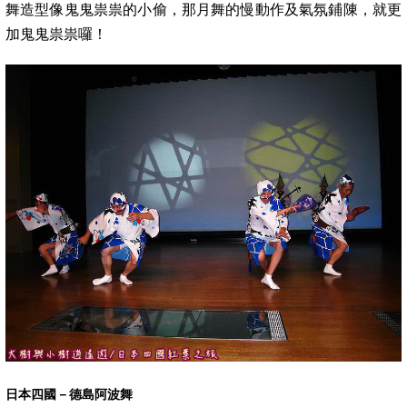
舞造型像鬼鬼祟祟的小偷，那月舞的慢動作及氣氛鋪陳，就更
加鬼鬼祟祟囉！
日本四國－德島阿波舞