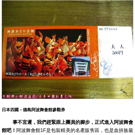
日本四國－德島阿波舞會館參觀券
事不宜遲，我們趕緊跟上團員的腳步，正式進入阿波舞會
館吧！
阿波舞會館1F是包裝精美的名產販售區，也是血拚族最