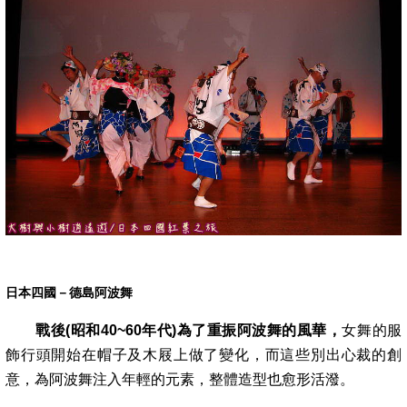
日本四國－德島阿波舞
戰
後(昭和40~60年代)為了重振阿波舞的風華，
女舞的服
飾行頭開始在帽子及木屐上做了變化，而這些別出心裁的創
意，為阿波舞注入年輕的元
素，整體造型也愈形活潑。