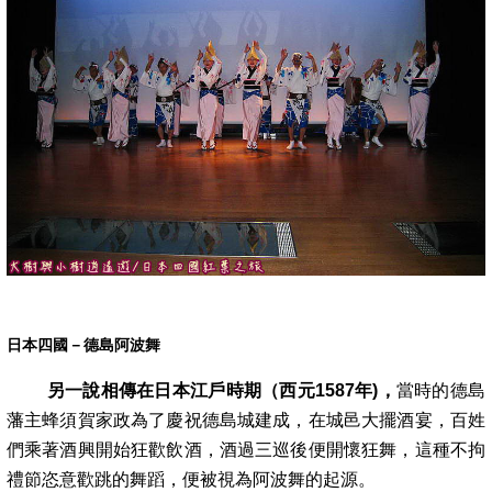
日本四國－德島阿波舞
另一說相傳在日本江戶時期（西元1587年)，
當時的德島
藩主蜂須賀家政為了慶祝德島城建成，在城邑大擺酒宴，百姓
們乘著酒興開始狂歡飲酒
，酒過三巡後便開懷狂舞，這種不拘
禮節恣意歡跳的舞蹈，便被視為阿波舞的起源。