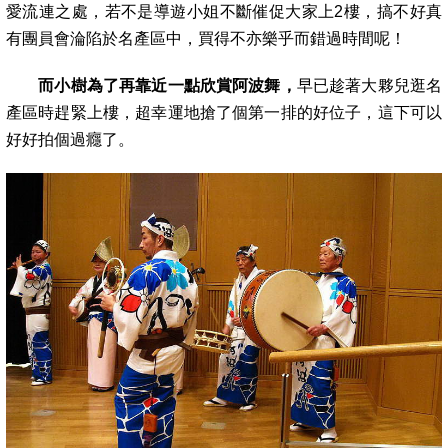
愛流連之處，若不是導遊小姐不斷催促大家上2樓，搞不好真
有團員會淪陷於名
產區中，買得不亦樂乎而錯過時間呢！
而小樹為了再靠近一點欣賞阿波舞，
早已趁著大夥兒逛名
產區時趕緊上樓，超幸運地搶了個第一排的好位子，這下可以
好好拍個過癮了。