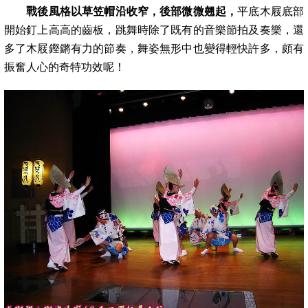
戰後風格以草笠帽沿收窄，後部微微翹起，
平底木屐底部
開始釘上高高的齒板，跳舞時除了既有的音樂節拍及奏樂，還
多了木屐鏗鏘有力的節
奏，舞姿無形中也變得輕快許多，頗有
振奮人心的奇特功效呢！