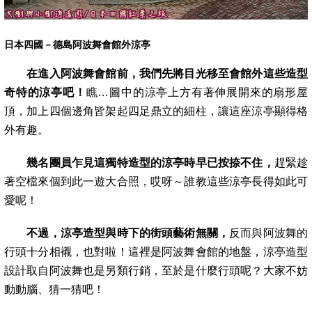
日本四國－德島阿波舞會館外涼亭
在進入阿波舞會館前，我們先將目光移至會館外這些造型
奇特的涼亭吧！
瞧…圖中的涼亭上方有著伸展開來的扇形屋
頂，加上四個邊角皆架起
四足鼎立的細柱，讓這座涼亭顯得格
外有趣。
幾名團員乍見這獨特造型的涼亭時早已按捺不住，
趕緊趁
著空檔來個到此一遊大合照，哎呀～誰教這些涼亭長得如此可
愛呢！
不過，涼亭造型與時下的街頭藝術無關，
反而與阿波舞的
行頭十分相襯，也對啦！這裡是阿波舞會館的地盤，涼亭造型
設計取自阿波舞也是另
類行銷，至於是什麼行頭呢？大家不妨
動動腦、猜一猜吧
！