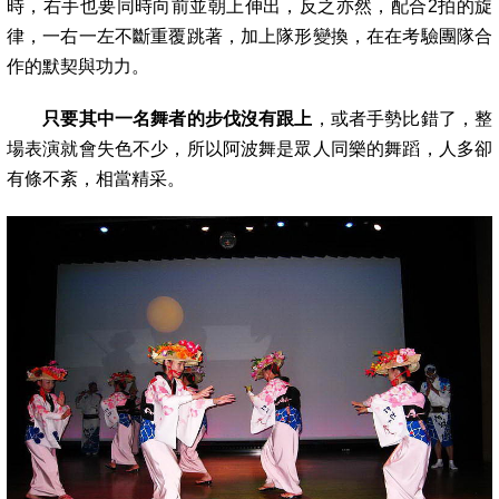
時，右手也要同時向前並朝上伸出，反之亦然，配合2拍的旋
律，一右一左不斷重覆跳
著，加上隊形變換，在在考驗團隊合
作的默契與功力。
只要其中一名舞者的步伐沒有跟上
，或者手勢比錯了，整
場表演就會失色不少，所以阿
波舞是眾人同樂的舞蹈，人多卻
有條不紊，相當精采。