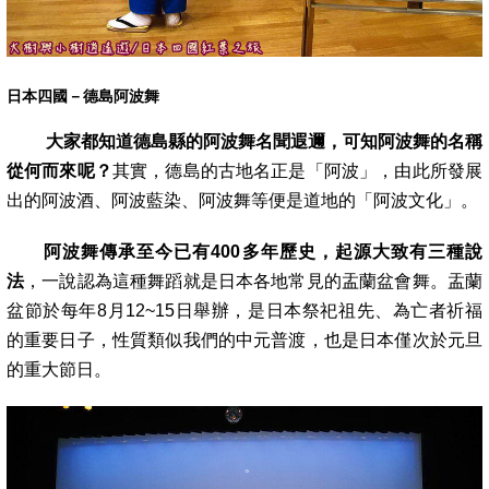
日本四國－德島阿波舞
大家都知道德島縣的阿波舞名聞遐邇，可知阿波舞的名稱
從何而來呢？
其實，德島的古地名正是「阿波」，由此所發展
出的阿波酒、阿波藍染
、阿波舞等便是道地的「阿波文化」。
阿波舞傳承至今已有400多年歷史，起源大致有三種說
法
，一說認為這種舞蹈就是日本各地常見的盂蘭盆會舞。盂蘭
盆節於每年8月12~15日舉辦
，是日本祭祀祖先、為亡者祈福
的重要日子，性質類似我們的中元普渡，也是日本僅次於元旦
的重大節日。