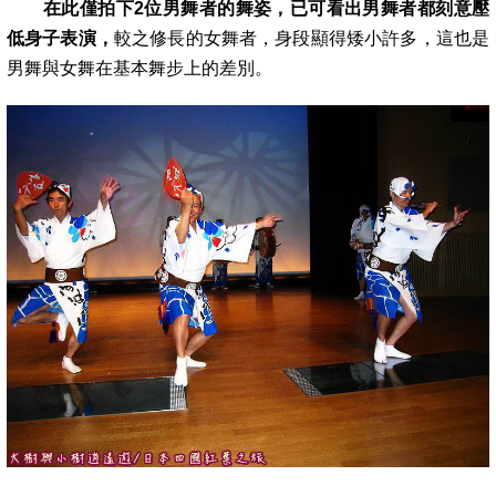
在此僅拍下2位男舞者的舞姿，已可看出男舞者都刻意壓
低身子表演，
較之修長的女舞者，身段顯得矮小許多，這也是
男舞與女舞在基本舞步上
的差別
。