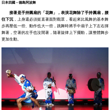
日本四國－德島阿波舞
接著是手持圓扇的「花舞」，表演花舞除了手持圓扇，腰
往下沉
，上身還必須挺直著面對觀眾，看起來比風舞的基本舞
步再壓低一些、動作也
大一些，跳舞時將手中扇子上下左右揮
舞著，空著的左手也沒閒著，隨著旋律上下擺動，讓整體舞步
更加生動。