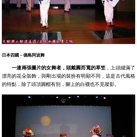
日本四國－德島阿波舞
一連兩張圖片的女舞者，頭戴圓而寬的草笠
，上頭綴滿了
漂亮的花朵裝飾，與剛出場的裝扮有明顯不同，這是古代風格
的特點，除了頭頂圓帽
有別，腳上的白襪也不見蹤影。