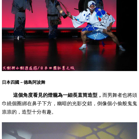
日本四國－德島阿波舞
這個角度看見的燈籠為一細長直筒造型，
而男舞者也將頭
巾繞個圈綁在鼻子下方，幽暗的光影交錯，倒像個小偷般鬼鬼
祟祟的，造型十分有趣
。