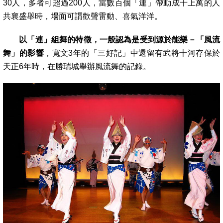
30人，多者可超過200人，當數百個「連」帶動成千上萬的人
共襄盛舉時，場面可謂歡聲
雷動、喜氣洋洋。
以「連」組舞的特徵，一般認為是受到源於能樂－「風流
舞」的影響
，寬文3年的「三好記」中還留有武將十河存保於
天正6年時，在勝瑞城舉
辦風流舞的記錄
。