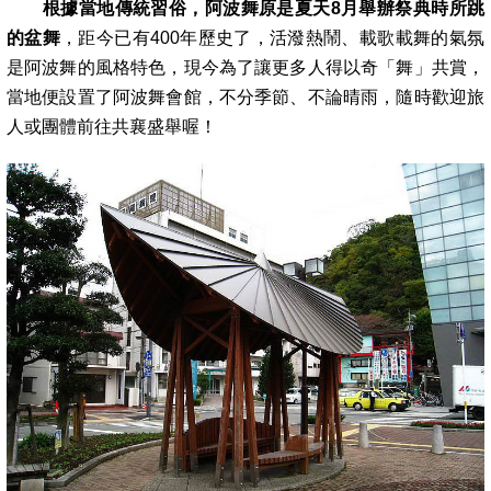
根據當地傳統習俗，阿波舞原是夏天8月舉辦祭典時所跳
的盆舞
，距今已有400年歷史了，活潑熱鬧、載歌載舞的氣氛
是阿波舞的風格特色，現
今為了讓更多人得以奇「舞」共賞，
當地便設置了阿波舞會館，不分季節、不論晴雨，隨時歡迎旅
人或團體前往共襄盛舉喔！