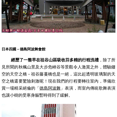
日本四國－德島阿波舞會館
經歷了一整早在祖谷山區吸收芬多精的行程洗禮
，除了所
見所聞的秋楓山景及大步危峽谷等景觀令人激賞之外，體驗鏤
空的天空之橋－祖谷藤蔓橋
也是一絕，這比起透明玻璃製的天
空之橋還要驚險刺激呢！
現在我們的行程要轉往室內，準備欣
賞一場精采絕倫的「
德島阿波舞
」表演，而室內傳統歌
舞表演
也讓小樹的受寒身軀暫時得到了緩解
。