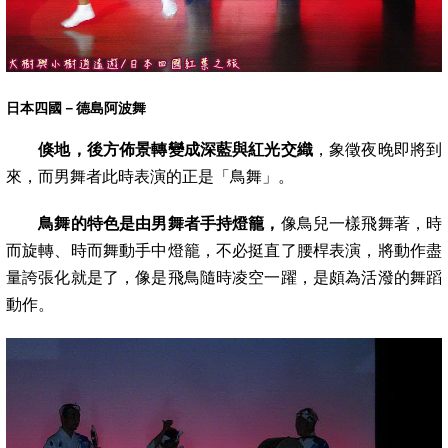
日本四國－德島阿波舞
倏地，後方佈景轉變成深藍與紅光交織
，象徵夜晚即將到
來，而男舞者此時表演的正是「鳥舞」。
鳥舞的特色是由男舞者手持燈籠，
像鳥兒一樣飛舞著，時
而旋轉、時而舞動手中燈籠，不必挺直了腰桿表演，將動作盡
量誇張化就是了，像是
飛鳥隨時凌空一躍，是頗為活潑的舞蹈
動作。