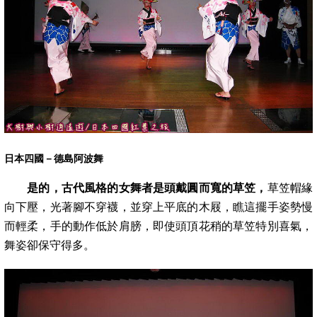
日本四國－德島阿波舞
是的，古代風格的女舞者是頭戴圓而寬的草笠，
草笠帽緣
向下壓，光著腳不穿襪，並穿上平底的木屐，瞧這擺手姿勢慢
而輕柔，手的動作低於
肩膀，即使頭頂花稍的草笠特別喜氣，
舞姿卻保守得多。