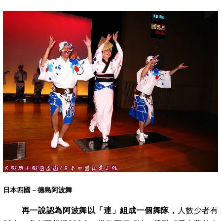
日本四國－德島阿波舞
再一說認為阿波舞以「連」組成一個舞隊，
人數少者有