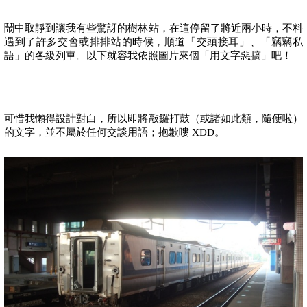
鬧中取靜到讓我有些驚訝的樹林站，在這停留了將近兩小時，不料
遇到了許多交會或排排站的時候，順道「交頭接耳」、「竊竊私
語」的各級列車。以下就容我依照圖片來個「用文字惡搞」吧！
可惜我懶得設計對白，所以即將敲鑼打鼓（或諸如此類，隨便啦）
的文字，並不屬於任何交談用語；抱歉嘍
XDD
。