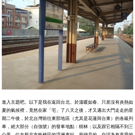
進入主題吧。以下是我在返回台北、於溫暖如春、只差沒有炎熱如
夏的氣候裡，竟然在家「宅」了八天之後，才又邁出大門走走的星
期二午後，於北台灣前往東部地區（尤其是花蓮與台東）的各級列
車，絕大部分（自強號）的發車地點：樹林；以及跟它相隔不到
三
公里
、位在新北市板橋區的浮洲車站，所碰見的、自認為有意思的