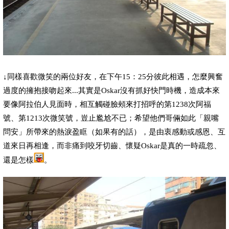
↓
同樣喜歡微笑的兩位好友，在下午
15
：
25
分
彼此
相遇，怎麼興奮
過度的
擁抱
接吻起來
...
其實是
Oskar
沒有抓好快門時機，造成本來
要像阿拉伯人見面時，相互觸碰臉頰來打招呼的
第
1238
次阿福
號、
第
1213
次微笑號，豈止尷尬不已
；希望他們哥倆如此「親嘴
問安」所帶來的熱淚盈眶（如果有的話），是由衷感動或感恩
、互
道來日再相逢，
而非痛到咬牙切齒
、懷疑
Oskar
是真的一時疏忽、
還是怎樣
。