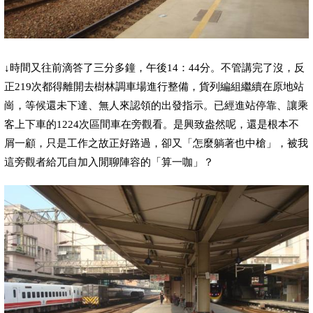
↓
時間又往前滴答了三分多鐘，午後
14
：
44
分。不管講完了沒，反
正
219
次都得離開去樹林調車場進行整備，貨列編組繼續在原地站
崗，等候還未下達、無人來認領的出發指示。已經進站停靠、讓乘
客上下車的
1224
次區間車在旁觀看。是興致盎然呢，還是根本不
屑一顧，只是工作之故正好路過，卻又「怎麼躺著也中槍」，被我
這旁觀者給兀自加入閒聊陣容的「算一咖」？