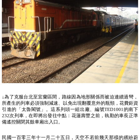
↓
為了克服台北至宜蘭區間，路線因為地形關係而被迫連續過彎，
所產生的列車必須強制減速、以免出現翻覆意外的瓶頸，花費鉅資
引進的「太魯閣號」。這系列頭一組出廠、編號
TED1001
的南下
232
次列車，在即將出發往中點：花蓮壽豐之前，執勤的車長正準
備遙控關閉其餘車廂出入口。
民國一百零三
年
十一
月
二十五
日
，天空不若前幾天那樣的繽紛蔚