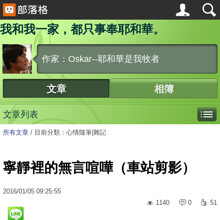
我和我一家，都只事奉耶和華。
作家：Oskar--耶和華是我牧者
文章
相簿
文章列表
所有文章
/
目前分類：心情隨筆|雜記
寧靜裡的無言喧嘩（車站剪影）
2016
/
01
/
05
09:25:55
1140
0
51