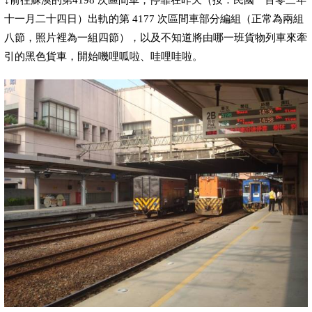
十一
月
二十四
日
）出軌的第
4177
次區間車部分編組（正常為兩組
八節，照片裡為一組四節），以及不知道將由哪一班貨物列車來牽
引的
黑色貨車
，開始嘰哩呱啦、哇哩哇啦。