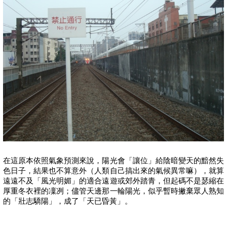
在這原本依照氣象預測來說，陽光會「讓位」給陰暗變天的黯然失
色日子，結果也不算意外（人類自己搞出來的氣候異常嘛），就算
遠遠不及「風光明媚」的適合遠遊或郊外踏青，但起碼不是瑟縮在
厚重冬衣裡的凜冽；儘管天邊那一輪陽光，似乎暫時撇棄眾人熟知
的「壯志驕陽」，成了「天已昏黃」。