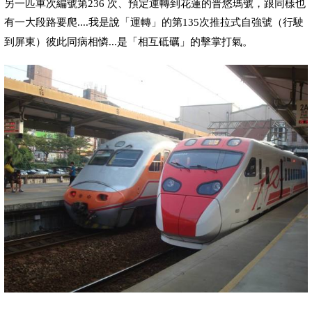
另一匹
車次
編號第
236
次、預定運轉到花蓮
的普悠瑪號，跟同樣也
有一大段路要爬
....
我是說「運轉」的
135
次
推拉式自強號
（行駛
第
到屏東）彼此同病相憐
...
是「相互砥礪」的擊掌打氣。