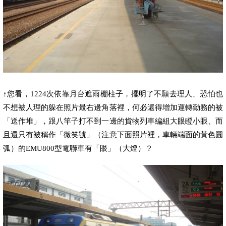
↑
您看，
1224
次依靠月台遮雨棚柱子，擺明了不願去理人、恐怕也
不想被人理的躲在照片最右邊角落裡，何必還得增加運轉勤務的被
「送作堆」，跟八竿子打不到一邊的貨物列車編組大眼瞪小眼、
而
且
還只有被稱作「微笑號」（注意下面照片裡，車輛端面的黃色圓
弧）的
EMU800
型電聯車有「眼」（大燈）？