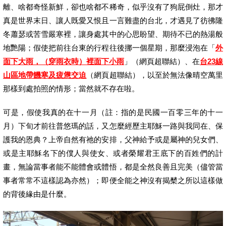
離、啥都奇怪新鮮，卻也啥都不稀奇，似乎沒有了狗屁倒灶，那才
真是世界末日、讓人既愛又恨且一言難盡的台北，才遇見了彷彿隆
冬蕭瑟或苦雪嚴寒裡，讓身處其中的心思盼望、期待不已的熱湯般
地艷陽；假使把前往台東的行程往後挪一個星期，那麼浸泡在「
外
面下大雨，（穿雨衣時）裡面下小雨
」
（網頁超聯結）
、在
台
23
線
山區地帶饑寒及疲憊交迫
（網頁超聯結），以至於無法像晴空萬里
那樣到處拍照的情形；當然就不存在啦。
可是，假使我真的在
十一
月（註：指的是民國一百零三年的十一
月）下旬才前往普悠瑪的話，又怎麼經歷主耶穌一路與我同在、保
護我的恩典？上帝自然有祂的安排，父神給予或是屬神的兒女們、
或是主耶穌名下的僕人與使女、或者榮耀君王底下的百姓們的計
畫，無論當事者能不能體會或體悟，都是全然良善且完美（儘管當
事者常常不這樣認為亦然）；即便全能之神沒有揭櫫之所以這樣做
的背後緣由是什麼。