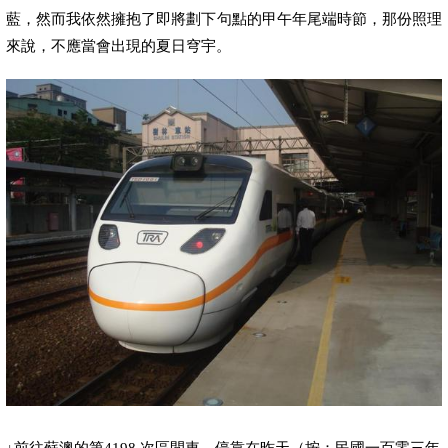
藍，然而我依然擁抱了即將劃下句點的甲午年尾端時節，那份照理
來說，不應當會出現的夏日穹宇。
↓
前往蘇澳的第
4198
次區間車，停靠在昨天（按：
民國一百零三
年