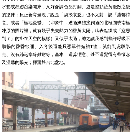
水彩或墨跡渲染開來，又好像調色盤打翻、還是整顆蛋黃攪散之後
的塗抹；反正蒼穹呈現了說是「淡淡哀愁」也不太對，說「濃郁詩
意」或者「極地憂鬱」（印象中，透過媒體接觸過的北極圈或南極
凍原的照片裡，就有幾乎失去熱力的昏黃太陽，聊表點綴或「意思
到了」的掛在天空的模樣）又似乎太過；總之讓我感到些許呼吸不
順暢的昏昏欲睡、入冬後還能只憑單件短袖
T
恤，就能到處趴趴
走、沒有絲毫寒冷難耐等，基本上還算愜意、甚至還覺得有些懷念
及溫馨的陽光；揮灑於台北盆地。