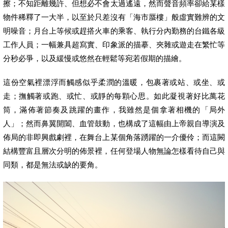
擦；不知距離幾許、但想必不會太過遙遠，然而聲音頻率卻給某樣
物件稀釋了一大半，以至於只差沒有「海市蜃樓」般虛實難辨的文
明噪音；月台上等候或趕搭火車的乘客、執行分內勤務的台鐵各級
工作人員；一幅兼具超寫實、印象派的描摹、夾雜或遊走在繁忙等
分秒必爭，以及緩慢或悠然在輕鬆等宛若假期的描繪。
這份空氣裡漂浮而觸感似乎柔潤的溫暖，包裹著或站、或坐、或
走；撫觸著或跑、或忙、或靜的每顆心思。如此凝視著好比萬花
筒，滿佈著節奏及跳躍的畫作，我雖然是個拿著相機的「局外
人」；然而鼻翼開闔、血管鼓動，也構成了這幅由上帝親自導演及
佈局的非即興戲劇裡，在舞台上某個角落踴躍的一介優伶；而這闕
結構豐富且層次分明的佈景裡，任何登場人物無論怎樣看待自己與
同類，都是無法或缺的要角。