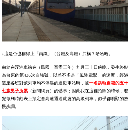
↓這是否也稱得上「兩鐵」（台鐵及高鐵）共構？哈哈哈。
由於在浮洲車站在（民國一百零三年）
九月三十日
傍晚，發生終點
為台東的第
436
次自強號，以差不多是「風馳電掣」的速度，經過
這座各班對號列車均不停靠的通勤車站時，被
一名
跳軌
自殺的
五十
七歲男子
所累
（新聞網頁）的憾事；因此我在這裡拍照的時候，發
覺每列時刻表上預定會高速通過此處的高級列車，似乎都明顯的放
慢步調。