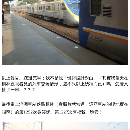
以上報告
....
瞎掰完畢；我不是說「懶得設計對白」（其實我當天在
樹林親眼看見的列車交會情形，還不只以上幾種而已）嗎，怎麼又
扯了一堆
...
？？？
最後奉上浮洲車站狹路相逢（看照片就知道，這座車站的腹地實在
很窄）的第
1252
次微笑號、第
1227
次阿福號。晚安！