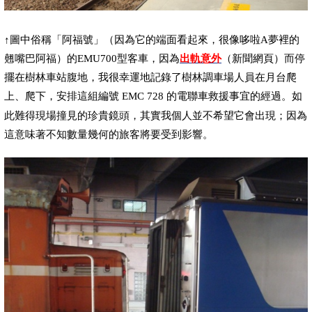
↑
圖中俗稱「阿福號」（因為它的端面看起來，很像哆啦
A
夢裡的
翹嘴巴阿福）的
EMU700
型客車，因為
出軌意外
（新聞網頁）而停
擺在樹林車站腹地，我很幸運地記錄了樹林調車場人員在月台爬
上、爬下
安排這組編號
EMC 728
的電聯車
救援事宜的經過。如
，
此難得現場撞見的珍貴鏡頭，其實我個人並不希望它會出現；因為
這意味著不知數量幾何的旅客將要受到影響。