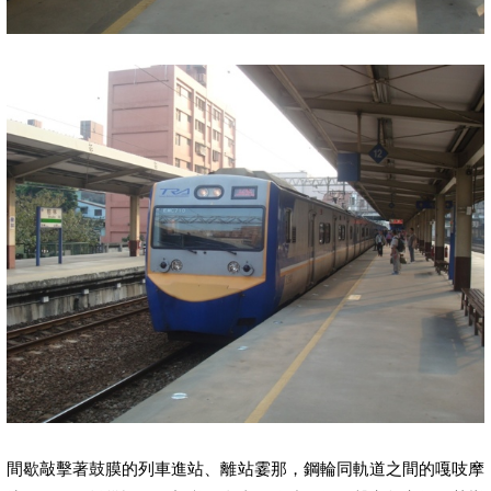
間歇敲擊著鼓膜的列車進站、離站霎那，鋼輪同軌道之間的嘎吱摩