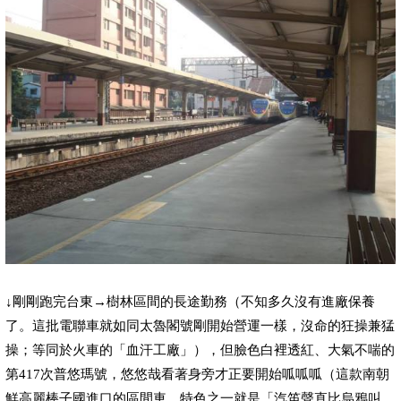
↓
剛剛跑完台東→樹林區間的長途勤務（不知多久沒有進廠保養
了。這批電聯車就如同太魯閣號剛開始營運一樣，沒命的狂操兼猛
操；等同於火車的「血汗工廠」），但臉色白裡透紅、大氣不喘的
第
417
次普悠瑪號，
悠悠哉
看著身旁才正要開始呱呱呱（這款南朝
鮮高麗棒子國進口的區間車，特色之一就是「汽笛聲直比烏鴉叫，