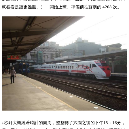
就看看是誰更難聽」）
....
開始上班
、準備前往蘇澳
的
4208
次。
↓
秒針大概繞著時計的圓周，整整轉了六圈之後的下午
15
：
16
分，