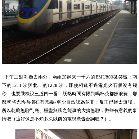
↓
下午三點剛過去兩分，
兩組加起來一千六的
EMU800
微笑號
：南
下的
1211
次與
北上的
1228
次，即使相逢不過電光火石個沒有幾
秒，也要乘機說三道四一番；既然時間有限到喝杯茶都嫌浪費，那
麼就將光陰拋擲在有意義
~
至少自己認為並非：反正已經太無聊，
所以乾脆無聊到底、極盡無聊之能事的大搞無聊，做些有意義的事
情吧（這好像是不知多久以前的電視廣告台詞喔？）。