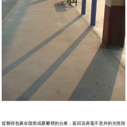
從難得包裹在陰雨或憂鬱裡的台東，返回這座毫不意外的光怪陸