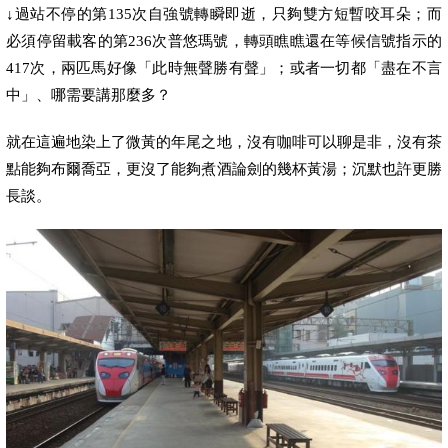
↓
過站不停的第
135
次自強號轉瞬即逝，只夠雙方短暫咬耳朵；而
必須停留載客的第
236
次普悠瑪號，轉頭瞧瞧還在等候信號指示的
417
次，兩匹馬好像「此時無聲勝有聲」；或者一切都「盡在不言
中」、哪需要講那麼多？
就在這遍地染上了微黃的年尾之地，沒有咖啡可以聊是非，沒有茶
點能夠布爾喬亞，更沒了能夠煮酒論劍的幾杯黃湯；沉默也許更勝
長談。