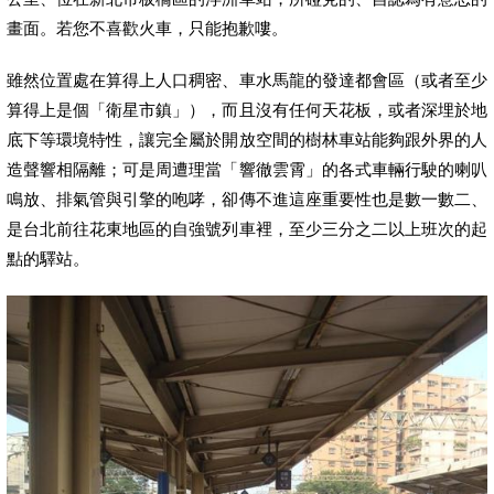
畫面。若您不喜歡火車，只能抱歉嘍。
雖然位置處在算得上人口稠密、車水馬龍的發達都會區（或者至少
算得上是個「衛星市鎮」），而且沒有任何天花板，或者深埋於地
底下等環境特性，讓完全屬於開放空間的樹林車站能夠跟外界的人
造聲響相隔離；可是周遭理當「響徹雲霄」的各式車輛行駛的喇叭
鳴放、排氣管與引擎的咆哮，卻傳不進這座重要性也是數一數二、
是台北前往花東地區的自強號列車裡，至少三分之二以上班次的起
點的驛站。