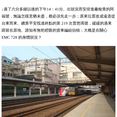
↓
過了六分多鐘以後的下午
14
：
41
分。出狀況而安排進廠檢查的阿
福號，無論怎樣意猶未盡，都必須先走一步；原來位置改成遠道從
台東而來、總算平安抵達終點的第
219
次普悠瑪號，緩緩的過來
跟留在原地、誰知有無乾瞪眼的貨車編組抬槓；大概是在關心
EMC 728
的身體狀況？