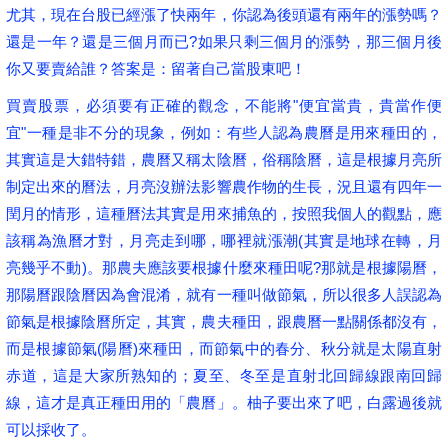
尤其，現在台股已經漲了快兩年，你認為後頭還有兩年的漲勢嗎？
還是一年？還是三個月而已?如果只剩三個月的漲勢，那三個月後
你又要賣給誰？答案是：留著自己當股東吧！
買賣股票，必須要有正確的觀念，不能將"便宜當貴，貴當作便
宜"一種是非不分的現象，例如：有些人認為農曆是用來種田的，
其實這是大錯特錯，農曆又稱太陰曆，俗稱陰曆，這是根據月亮所
制定出來的曆法，月亮沒辦法影響農作物的生長，況且還有四年一
閏月的情形，這種曆法其實是用來捕魚的，按照我個人的觀點，應
該稱為漁曆才對，月亮走到哪，哪裡就漲潮(其實是地球在轉，月
亮幾乎不動)。那農夫應該要根據什麼來種田呢?那就是根據陽曆，
那陽曆跟陰曆因為會混淆，就有一種叫做節氣，所以很多人誤認為
節氣是根據陰曆所定，其實，農夫種田，跟農曆一點關係都沒有，
而是根據節氣(陽曆)來種田，而節氣中的春分、秋分就是太陽直射
赤道，這是大家所熟知的；夏至、冬至是直射北回歸線跟南回歸
線，這才是真正種田用的「農曆」。柚子要出來了吧，白露過後就
可以採收了。