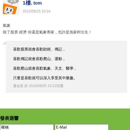
1樓.
tom
2010
/
08
/
25
10
:
34
氣象
除了股票 經濟 你還是氣象專家，也許是漁家村出生！
喜歡股票就會喜歡財經、傳記，
喜歡傳記就會喜歡爬山、運動，
喜歡爬山就會喜歡氣象、天文、醫學，
只要是喜歡就可以深入享受其中樂趣。
蕭金星
於
2010
/
08
/
25
15
:
22
回覆
發表迴響