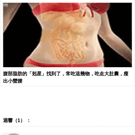
PR
腹部脂肪的「剋星」找到了，常吃這幾物，吃走大肚囊，瘦
出小蠻腰
迴響（1） ：