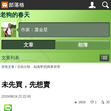
老狗的春天
作家：蕭金星
文章
相簿
文章列表
所有文章
/
目前分類：知識學習|商業管理
未先買，先想賣
2010
/
08
/
24
22:22:00
2658
1
30