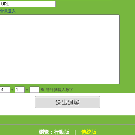
會員登入
+
=
※ 請計算輸入數字
送出迴響
瀏覽：
行動版
|
傳統版