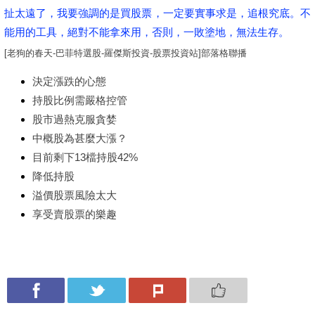
扯太遠了，我要強調的是買股票，一定要實事求是，追根究底。不
能用的工具，絕對不能拿來用，否則，一敗塗地，無法生存。
[老狗的春天-巴菲特選股-羅傑斯投資-股票投資站]部落格聯播
決定漲跌的心態
持股比例需嚴格控管
股市過熱克服貪婪
中概股為甚麼大漲？
目前剩下13檔持股42%
降低持股
溢價股票風險太大
享受賣股票的樂趣