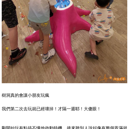
樹洞真的會讓小朋友玩瘋
我們第二次去玩就已經壞掉！才隔一週耶！大傻眼！
剛開始玩有點搞不懂他啟動時機，後來聽別人說好像有整個蓋滿就