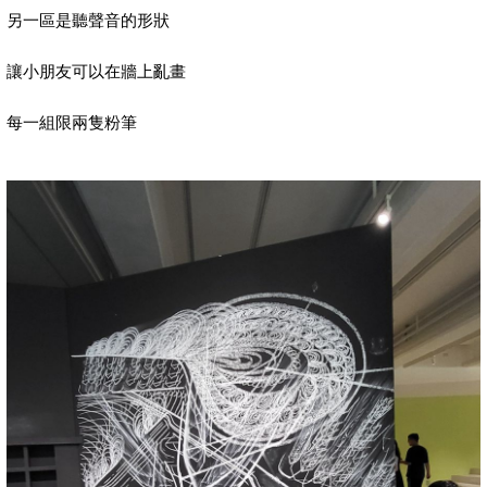
另一區是聽聲音的形狀
讓小朋友可以在牆上亂畫
每一組限兩隻粉筆