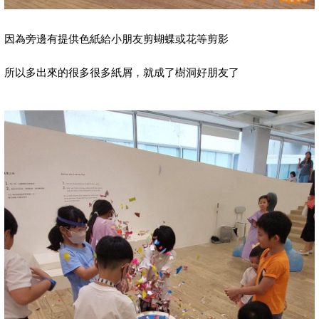
因為旁邊有提供色紙給小朋友剪蝴蝶或花等剪影
所以多出來的很多很多紙屑，就成了樹洞好朋友了