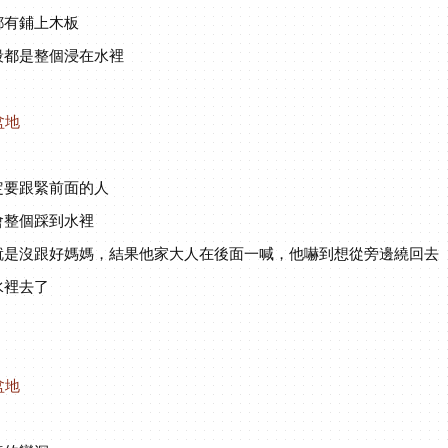
都有鋪上木板
段都是整個浸在水裡
定要跟緊前面的人
會整個踩到水裡
就是沒跟好媽媽，結果他家大人在後面一喊，他嚇到想從旁邊繞回去
水裡去了