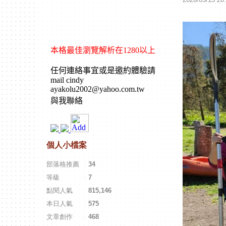
個人小檔案
部落格推薦
：
34
等級
：
7
點閱人氣
：
815,146
本日人氣
：
575
文章創作
：
468