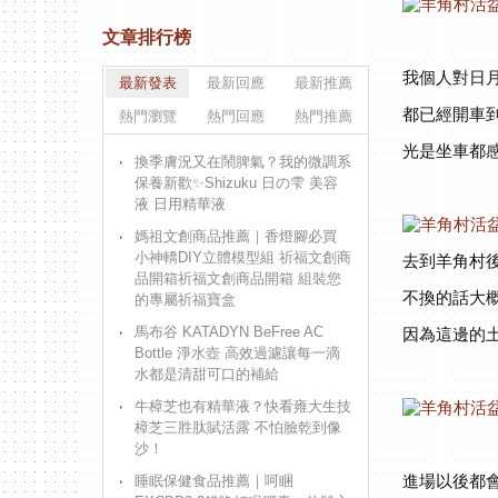
文章排行榜
我個人對日
最新發表
最新回應
最新推薦
都已經開車
熱門瀏覽
熱門回應
熱門推薦
光是坐車都
換季膚況又在鬧脾氣？我的微調系
保養新歡✨Shizuku ⽇の雫 美容
液 日用精華液
媽祖文創商品推薦｜香燈腳必買
小神轎DIY立體模型組 祈福文創商
去到羊角村
品開箱祈福文創商品開箱 組裝您
不換的話大
的專屬祈福寶盒
馬布谷 KATADYN BeFree AC
因為這邊的
Bottle 淨水壺 高效過濾讓每一滴
水都是清甜可口的補給
牛樟芝也有精華液？快看雍大生技
樟芝三胜肽賦活露 不怕臉乾到像
沙！
進場以後都
睡眠保健食品推薦｜呵睏