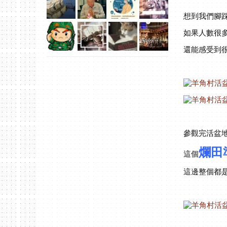
想到我們腳
如果人數很
還能感受到
參觀完活盆
爛田
這個
這邊整個都