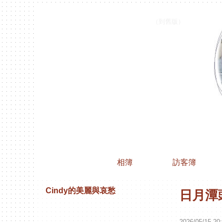
Cindy的純屬虛構
（
到舊版
）
文章
相簿
訪客簿
Cindy的美麗與哀愁
日月潭
2026
/
05
/
15
20
: