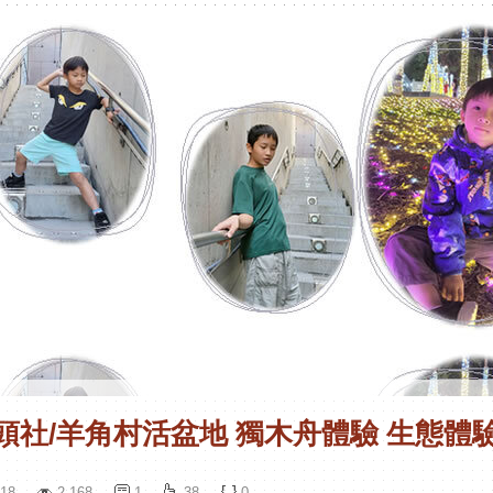
頭社/羊角村活盆地 獨木舟體驗 生態體
18
2,168
1
38
0