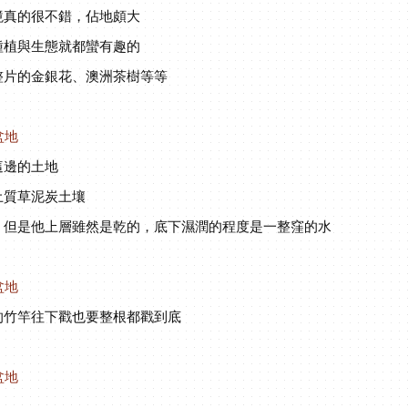
境真的很不錯，佔地頗大
種植與生態就都蠻有趣的
整片的金銀花、澳洲茶樹等等
這邊的土地
土質草泥炭土壤
，但是他上層雖然是乾的，底下濕潤的程度是一整窪的水
的竹竿往下戳也要整根都戳到底