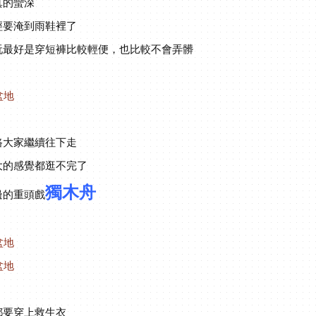
真的蠻深
經要淹到雨鞋裡了
玩最好是穿短褲比較輕便，也比較不會弄髒
路大家繼續往下走
大的感覺都逛不完了
獨木舟
邊的重頭戲
都要穿上救生衣