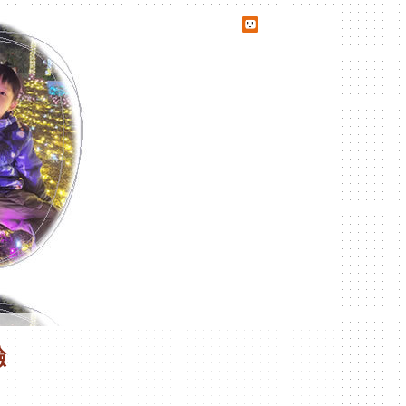
udn網路城邦
驗