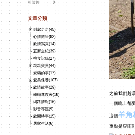
相簿數
：
9
文章分類
到處走走(45)
心情隨筆(82)
欣情寫真(14)
五新全紀(39)
挑食記錄(27)
親親寶貝(44)
愛貓的事(17)
愛美保養(107)
欣情故事(29)
之前我們趁
轉職進度表(18)
網路情報(16)
一個晚上都
影音專區(9)
羊角
這個
欣聞時事(15)
居家生活(6)
重點是穿雨