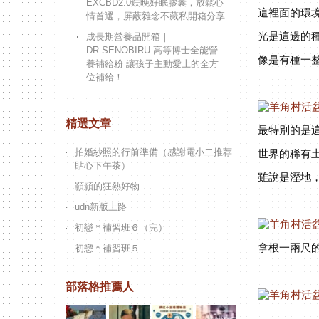
EXCBD2.0鎂晚好眠膠囊，放鬆心
這裡面的環
情首選，屏蔽雜念不藏私開箱分享
光是這邊的
成長期營養品開箱｜
DR.SENOBIRU 高等博士全能營
像是有種一
養補給粉 讓孩子主動愛上的全方
位補給！
精選文章
最特別的是
拍婚紗照的行前準備（感謝電小二推荐
世界的稀有
貼心下午茶）
雖說是溼地
顥顥的狂熱好物
udn新版上路
初戀＊補習班６（完）
拿根一兩尺
初戀＊補習班５
部落格推薦人