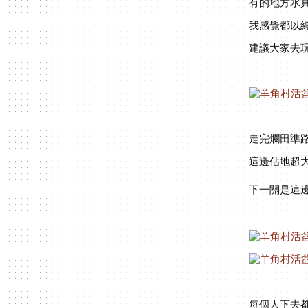
有的地方水
我感覺都以
建議大家去
走完爛田準
這邊佔地超
下一關是這
每個人下去