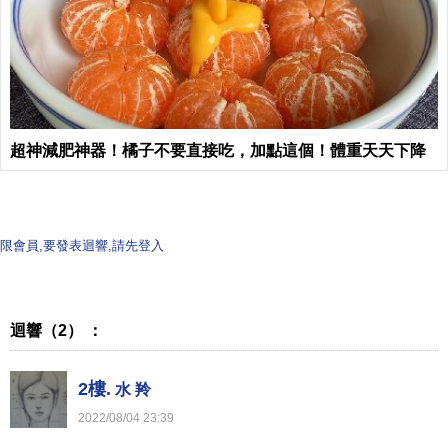
超神減肥神器！橘子不要直接吃，加點這個！體重天天下降
限會員,要發表迴響,請先登入
迴響（2） ：
2樓.
水 羚
2022
/
08
/
04
23
:
39