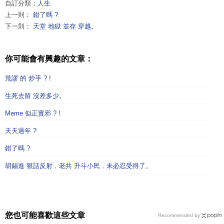
自訂分類：
人生
上一則：
錯了嗎 ?
下一則：
天堂 地獄 並存 穿越。
你可能會有興趣的文章：
荒謬 的 炒手 ? !
生死去留 沒差多少。
Meme 似正實邪 ? !
天天過年 ?
錯了嗎 ?
胡錫進 狠話反射﹐老共 升斗小民﹐未必忍受得了。
您也可能喜歡這些文章
Recommended by