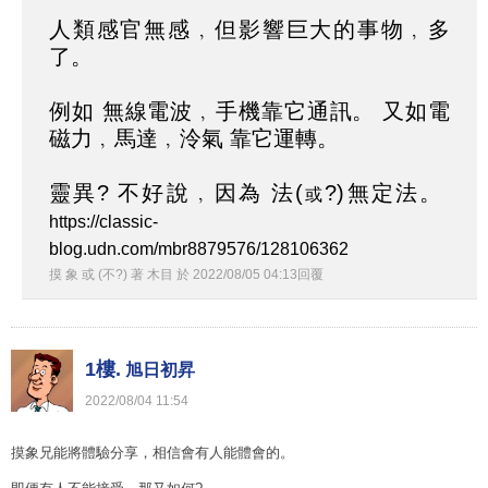
人類感官無感﹐但影響巨大的事物﹐多
了。
例如 無線電波﹐手機靠它通訊。 又如電
磁力﹐馬達﹐泠氣 靠它運轉。
靈異? 不好說﹐因為 法(
?)無定法。
或
https://classic-
blog.udn.com/mbr8879576/128106362
摸 象 或 (不?) 著 木目
於
2022
/
08
/
05
04
:
13
回覆
1樓.
旭日初昇
2022
/
08
/
04
11
:
54
摸象兄能將體驗分享，相信會有人能體會的。