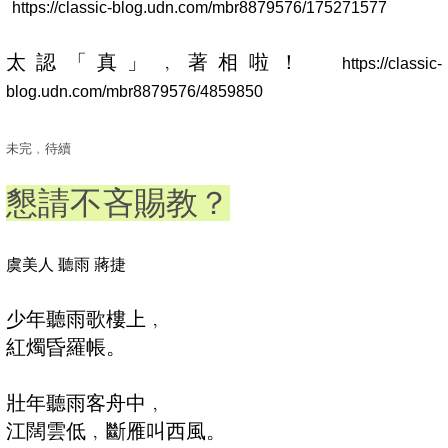
https://classic-blog.udn.com/mbr8879576/175271577
太認「真」﹐著相啦！
https://classic-
blog.udn.com/mbr8879576/4859850
未完﹐待續
懇請不吝賜教？
虞美人 聽雨 蔣捷
少年聽雨歌樓上﹐
紅燭昏羅帳。
壯年聽雨客舟中﹐
江闊雲低﹐斷雁叫西風。