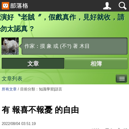
演好〝老賊〞，假戲真作，見好就收，請
勿太認真 ?
作家：摸 象 或 (不?) 著 木目
文章
相簿
文章列表
所有文章
/
目前分類：知識學習|語言
有 報喜不報憂 的自由
2022
/
08
/
04
03:51:19