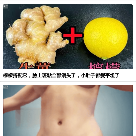
PR
檸檬搭配它，臉上斑點全部消失了，小肚子都變平坦了
PR