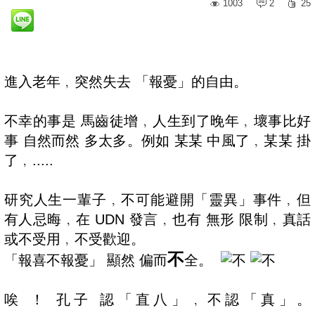
1003
2
25
進入老年﹐突然失去 「報憂」的自由。
不幸的事是 馬齒徒增﹐人生到了晚年﹐壞事比好
事 自然而然 多太多。例如 某某 中風了﹐某某 掛
了﹐.....
研究人生一輩子﹐不可能避開「靈異」事件﹐但
有人忌晦﹐在 UDN 發言﹐也有 無形 限制﹐真話
或不受用﹐不受歡迎。
不
「報喜不報憂」 顯然 偏而
全。
唉 ！ 孔子 認「直八」﹐不認「真」。