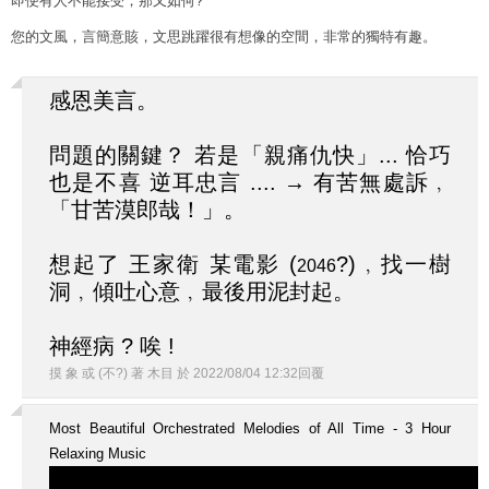
即便有人不能接受，那又如何?
您的文風，言簡意賅，文思跳躍很有想像的空間，非常的獨特有趣。
感恩美言。
問題的關鍵？ 若是「親痛仇快」... 恰巧
也是不喜 逆耳忠言 .... → 有苦無處訴﹐
「甘苦漠郎哉！」。
想起了 王家衛 某電影 (
?)﹐找一樹
2046
洞﹐傾吐心意﹐最後用泥封起。
神經病 ? 唉 !
摸 象 或 (不?) 著 木目
於
2022
/
08
/
04
12
:
32
回覆
Most Beautiful Orchestrated Melodies of All Time - 3 Hour
Relaxing Music