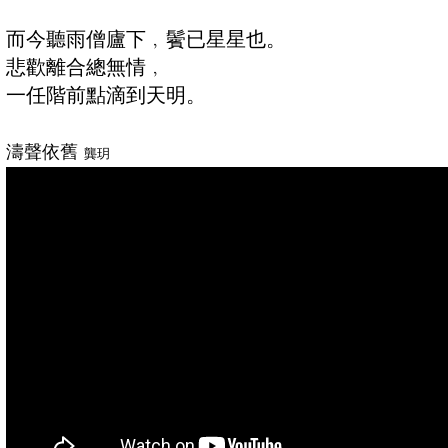
而今聽雨僧廬下﹐鬢已星星也。
悲歡離合總無情﹐
一任階前點滴到天明。
濤聲依舊
龔玥