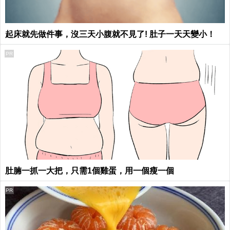
起床就先做件事，沒三天小腹就不見了! 肚子一天天變小！
PR
肚腩一抓一大把，只需1個雞蛋，用一個瘦一個
PR