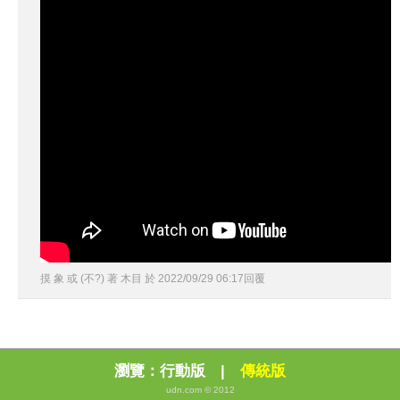
摸 象 或 (不?) 著 木目
於
2022
/
09
/
29
06
:
17
回覆
瀏覽：
行動版
|
傳統版
udn.com © 2012