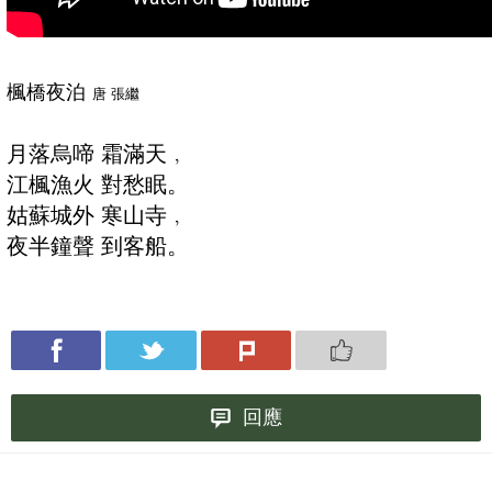
楓橋夜泊
唐 張繼
月落烏啼 霜滿天﹐
江楓漁火 對愁眠。
姑蘇城外 寒山寺﹐
夜半鐘聲 到客船。
回應