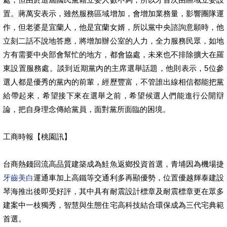
置。蔣萬安表示，雖然服務區域增加，會增加業務量，影響團隊運
作，但老婆是宜蘭人，他是宜蘭女婿，所以黨中央諮詢意願時，他
立刻二話不說地答應，將增加辦公室的人力，全力服務民眾，如地
方有需要中央部會幫忙的地方，都會協處，未來也不排除擴大在羅
東設置服務處。談到近期黨內的主席選舉話題，他則表示，5位參
選人都是優秀的黨內的前輩，經歷豐富，不管誰出線相信都能把黨
給帶起來，希望接下來在選舉之前，希望候選人們能進行公開辯
論，把自身理念傳給黨員，面對黨所面臨的困境。
工商時報【桃園訊】
台商熱錢回流高品質建築成為鮭魚返鄉投資首選，青埔因為機場捷
牙齒美白
運通車加上高鐵等交通利多再顯優勢，位置優越輝泰建設
琴海推出後即受好評，其中具有耐震設計標章及耐震標章更在眾多
建案中一枝獨秀，智慧與生態住宅高科技結合環保成為三代宅典範
首選。