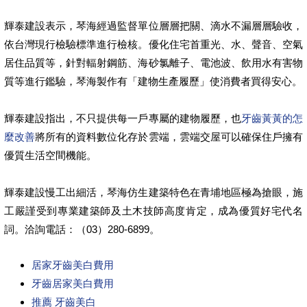
輝泰建設表示，琴海經過監督單位層層把關、滴水不漏層層驗收，
依台灣現行檢驗標準進行檢核。優化住宅首重光、水、聲音、空氣
居住品質等，針對輻射鋼筋、海砂氯離子、電池波、飲用水有害物
質等進行鑑驗，琴海製作有「建物生產履歷」使消費者買得安心。
輝泰建設指出，不只提供每一戶專屬的建物履歷，也
牙齒黃黃的怎
麼改善
將所有的資料數位化存於雲端，雲端交屋可以確保住戶擁有
優質生活空間機能。
輝泰建設慢工出細活，琴海仿生建築特色在青埔地區極為搶眼，施
工嚴謹受到專業建築師及土木技師高度肯定，成為優質好宅代名
詞。洽詢電話：（03）280-6899。
居家牙齒美白費用
牙齒居家美白費用
推薦 牙齒美白