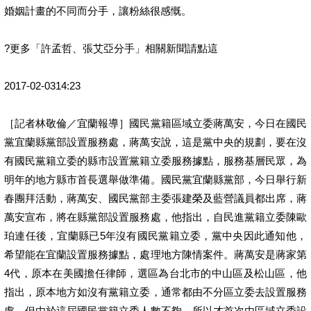
婚姻計畫的不同而分手，讓粉絲很感慨。
?更多「許孟哲、張艾亞分手」相關新聞請點這
2017-02-0314:23
［記者林敬倫／宜蘭報導］國民黨籍區域立委蔣萬安，今日在國民
黨宜蘭縣黨部設置服務處，蔣萬安說，這是黨中央的規劃，要在沒
有國民黨籍立委的縣市設置黨籍立委服務據點，服務基層民眾，為
明年的地方縣市首長選舉做準備。國民黨宜蘭縣黨部，今日舉行新
春團拜活動，蔣萬安、國民黨部主委張建榮及藍營議員都出席，蔣
萬安宣布，將在縣黨部設置服務處，他指出，自民進黨籍立委陳歐
珀連任後，宜蘭縣已5年沒有國民黨籍立委，黨中央因此通知他，
希望能在宜蘭設置服務據點，處理地方陳情案件。蔣萬安是蔣家第
4代，原本在美國擔任律師，選區為台北市的中山區及松山區，他
指出，原本地方如沒有黨籍立委，通常都由不分區立委去設置服務
處，但由於這屆國民黨籍立委人數不夠，所以才首次由區域立委設