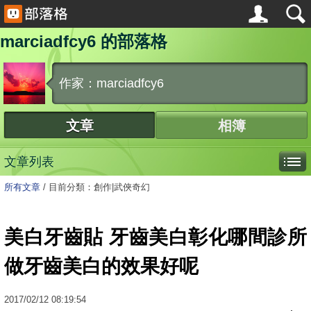
marciadfcy6 的部落格
作家：marciadfcy6
文章
相簿
文章列表
所有文章
/
目前分類：創作|武俠奇幻
美白牙齒貼 牙齒美白彰化哪間診所
做牙齒美白的效果好呢
2017
/
02
/
12
08:19:54