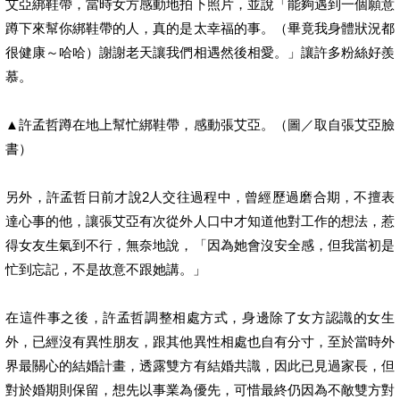
艾亞綁鞋帶，當時女方感動地拍下照片，並說「能夠遇到一個願意
蹲下來幫你綁鞋帶的人，真的是太幸福的事。（畢竟我身體狀況都
很健康～哈哈）謝謝老天讓我們相遇然後相愛。」讓許多粉絲好羨
慕。
▲許孟哲蹲在地上幫忙綁鞋帶，感動張艾亞。（圖／取自張艾亞臉
書）
另外，許孟哲日前才說2人交往過程中，曾經歷過磨合期，不擅表
達心事的他，讓張艾亞有次從外人口中才知道他對工作的想法，惹
得女友生氣到不行，無奈地說，「因為她會沒安全感，但我當初是
忙到忘記，不是故意不跟她講。」
在這件事之後，許孟哲調整相處方式，身邊除了女方認識的女生
外，已經沒有異性朋友，跟其他異性相處也自有分寸，至於當時外
界最關心的結婚計畫，透露雙方有結婚共識，因此已見過家長，但
對於婚期則保留，想先以事業為優先，可惜最終仍因為不敵雙方對