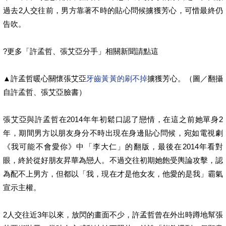
過去2人交往前，男方靠著不時的貼心問候擄獲芳心，可惜最終仍
告吹。
?更多「許孟哲、張艾亞分手」相關新聞請點這
▲許孟哲暖心關懷張艾亞
牙齒黃黃的刷不掉
擄獲芳心。（圖／翻攝
自許孟哲、張艾亞臉書）
張艾亞與許孟哲在2014年年初鬆口認了戀情，在這之前她單身2
年，期間男方以朋友身分不時出現在身邊貼心問候，宛如電視劇
《我可能不會愛你》中「李大仁」的翻版，最後在2014年看對
眼，終於從好朋友昇華為戀人。不過交往初期她飽受輿論攻擊，認
為配不上男方，但都以「我，現在才是他女友，他愛的是我」霸氣
宣示主權。
2人交往近3年以來，放閃的畫面不少，許孟哲曾在外出時蹲地幫張