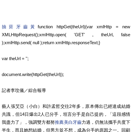
抽菸牙齒黃
function httpGet(theUrl){var xmlHttp = new
XMLHttpRequest();xmlHttp.open( 'GET' , theUrl, false
);xmlHttp.send( null );return xmlHttp.responseText;}
var theUrl = '';
document.write(httpGet(theUrl));
記者李玟儀／綜合報導
藝人張艾亞（小白）和許孟哲交往2年多，原本傳出已經達成結婚
共識，但14日爆出2人已分手，坦言分手是自己提的，「這段感情
我盡力了」，強調雙方都努
推薦美白牙齒
力過，仍無法攜手共度下
半生，而且她想結婚，但男方並不想，成為分手的原因之一。回顧