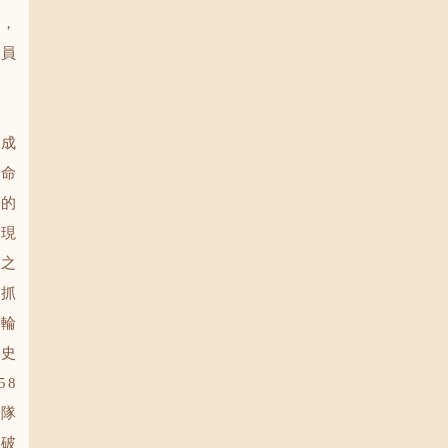
說，
隊員
桿成
任命
軍的
展現
s之
就抓
單輪
到史
58
國隊
打破