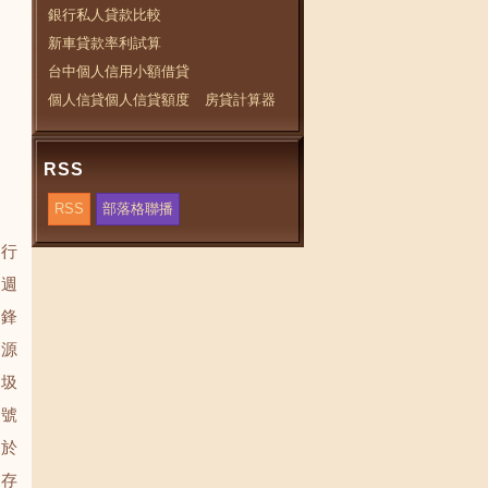
銀行私人貸款比較
新車貸款率利試算
台中個人信用小額借貸
個人信貸個人信貸額度
房貸計算器
RSS
RSS
部落格聯播
現行
每週
英鋒
資源
垃圾
編號
包於
照存