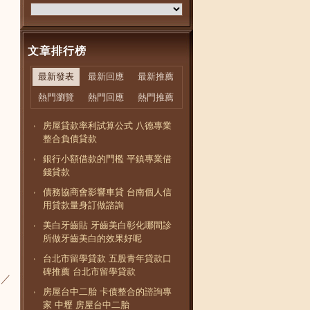
文章排行榜
最新發表
最新回應
最新推薦
熱門瀏覽
熱門回應
熱門推薦
房屋貸款率利試算公式 八德專業
整合負債貸款
銀行小額借款的門檻 平鎮專業借
錢貸款
債務協商會影響車貸 台南個人信
用貸款量身訂做諮詢
美白牙齒貼 牙齒美白彰化哪間診
所做牙齒美白的效果好呢
台北市留學貸款 五股青年貸款口
碑推薦 台北市留學貸款
圖／
房屋台中二胎 卡債整合的諮詢專
家 中壢 房屋台中二胎