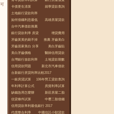
可
卡債更生清算
就學貸款查詢
土地銀行貸款利率
如何借錢利息最低
高雄房屋貸款
台中汽車借款推薦
銀行貸款利率 房貸
增貸費用
牙齒黃黃的刷不掉
推薦 牙齒美白
牙齒居家美白 分享
美白牙齒貼
美白牙齒價格
醫師信用貸款
台灣銀行放款利率
土地貸款期數
信用貸款問題
新北市汽車借款
台新銀行房貸利率比較2017
一銀房貸試算
106年勞工貸款查詢
年利率計算公式
房貨利率試算
缺錢急用怎麼辦
新莊房屋二胎
信貸條件試算
中壢二胎借錢
信用貸款率利最低銀行 2017
代償整合利率
中國信託小額貸款