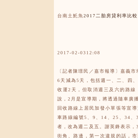
台南土魠魚
2017二胎房貸利率比較
2017-02-0312:08
〔記者陳璟民／嘉市報導〕嘉義市
6天減為5天，包括週一、二、四
收運2天，但取消週三及六的路線
說，2月是宣導期，將透過隨車廣
回收路線上居民加發小單張等宣導
車路線編號5、9、14、25、34、
者，改為週二及五。謝英鋒表示，
街角、路邊，第一次違規的話，市