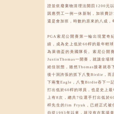
證並依廢棄物清理法開罰1200元
因應勞工一例一休新制，加班費計
還是會加班，時數約原來的八成，
PGA索尼公開賽第一輪出現驚奇紀
績，成為史上低於60桿的最年輕球員
為萊德盃的美國隊長。索尼公開
JustinThomas一開賽，就讓全
絕佳狀態，雖然Thomas接著就吞
後十洞誇張的抓下八隻Birdie，而
下兩隻Eagle，八隻Birdie吞下
打出低於60桿的球員，也是史上最
上有8次，總共7位選手打出低於60
桿先生的Jim Fryuk，已經正
自從1993年以來，就沒有在客