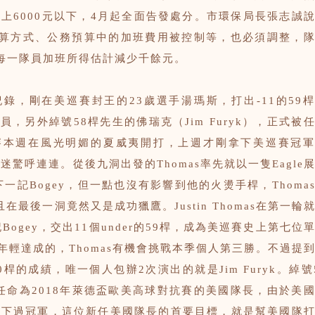
以上6000元以下，4月起全面告發處分。市環保局長張志誠
算方式、公務預算中的加班費用被控制等，也必須調整，
每一隊員加班所得估計減少千餘元。
錄，剛在美巡賽封王的23歲選手湯瑪斯，打出-11的59
，另外綽號58桿先生的佛瑞克（Jim Furyk），正式被
賽本週在風光明媚的夏威夷開打，上週才剛拿下美巡賽冠
場球迷驚呼連連。從後九洞出發的Thomas率先就以一隻Eagle
下一記Bogey，但一點也沒有影響到他的火燙手桿，Thoma
且在最後一洞竟然又是成功獵鷹。Justin Thomas在第一輪
一記Bogey，交出11個under的59桿，成為美巡賽史上第七位
年輕達成的，Thomas有機會挑戰本季個人第三勝。不過提
桿的成績，唯一個人包辦2次演出的就是Jim Furyk。綽號
式被任命為2018年萊德盃歐美高球對抗賽的美國隊長，由於美
場拿下過冠軍，這位新任美國隊長的首要目標，就是幫美國隊