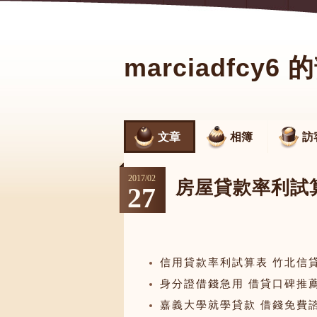
marciadfcy6
文章
相簿
訪
2017
/
02
房屋貸款率利試
27
信用貸款率利試算表 竹北信
身分證借錢急用 借貸口碑推薦
嘉義大學就學貸款 借錢免費諮