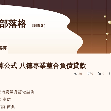
 的部落格
（
到舊版
）
客簿
算公式 八德專業整合負債貸款
80
0
0
貸增貸量身訂做諮詢
 高雄
詢 苗栗