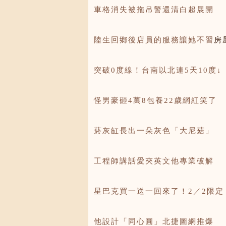
車格消失被拖吊警還清白超展開
陸生回鄉後店員的服務讓她不習
房
突破0度線！台南以北連5天10度↓
怪男豪砸4萬8包養22歲網紅笑了
菸灰缸長出一朵灰色「大尼菇」
工程師講話愛夾英文他專業破解
星巴克買一送一回來了！2／2限定
他設計「同心圓」北捷圖網推爆