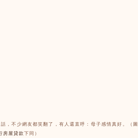
的對話，不少網友都笑翻了，有人還直呼：母子感情真好。（
行房屋貸款
下同）