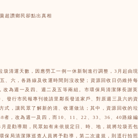
羹超讚鄉民卻點出真相
垃圾清運天數，因應勞工一例一休新制進行調整，3月起由
、五、六，各路線及收運時間則沒改變；資源回收日仍維持
，改為週一及四、週二及五等兩組。市環保局清潔隊長謝
播、發行市民報專刊後請里鄰長發送家戶、對原週三及六的
方式，讓民眾了解新的清、收運做法；其中，資源回收的
38者，改為週一及四，而10、11、22、33、36、40路線
3月是勸導期，民眾如有未依規定日、時、地，就將垃圾丟
環保局清潔隊巡查人員將予勸導，第二次違規，則逕行拍