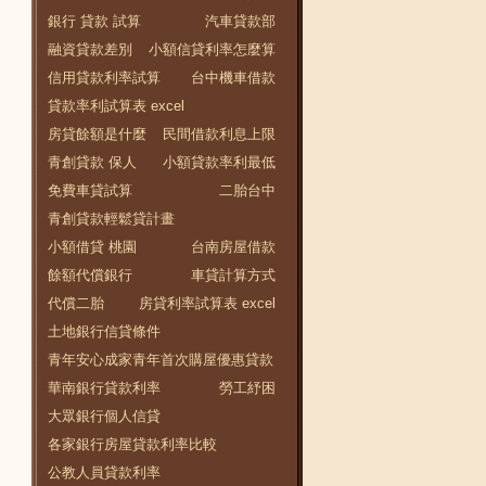
銀行 貸款 試算
汽車貸款部
融資貸款差別
小額信貸利率怎麼算
信用貸款利率試算
台中機車借款
貸款率利試算表 excel
房貸餘額是什麼
民間借款利息上限
青創貸款 保人
小額貸款率利最低
免費車貸試算
二胎台中
青創貸款輕鬆貸計畫
小額借貸 桃園
台南房屋借款
餘額代償銀行
車貸計算方式
代償二胎
房貸利率試算表 excel
土地銀行信貸條件
青年安心成家青年首次購屋優惠貸款
華南銀行貸款利率
勞工紓困
大眾銀行個人信貸
各家銀行房屋貸款利率比較
公教人員貸款利率