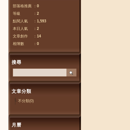
部落格推薦
：
0
等級
：
2
點閱人氣
：
1,593
本日人氣
：
2
文章創作
：
14
相簿數
：
0
搜尋
文章分類
不分類(0)
月曆