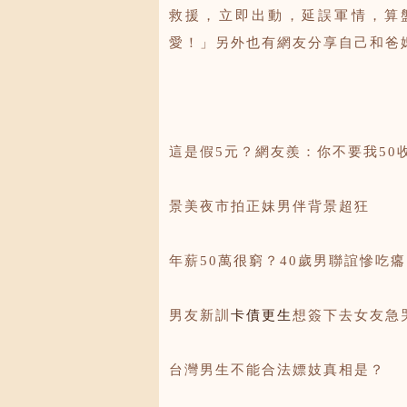
救援，立即出動，延誤軍情，算
愛！」另外也有網友分享自己和爸
這是假5元？網友羨：你不要我50
景美夜市拍正妹男伴背景超狂
年薪50萬很窮？40歲男聯誼慘吃癟
男友新訓
卡債更生
想簽下去女友急
台灣男生不能合法嫖妓真相是？