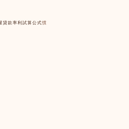
屋貸款率利試算公式
慣