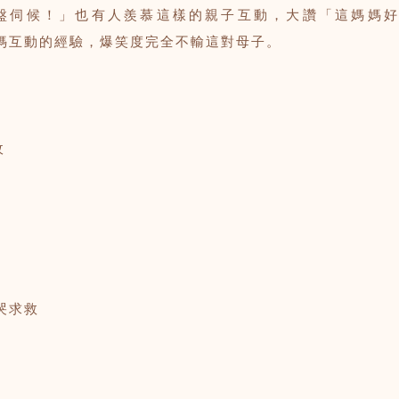
盤伺候！」也有人羨慕這樣的親子互動，大讚「這媽媽好
媽互動的經驗，爆笑度完全不輸這對母子。
收
哭求救