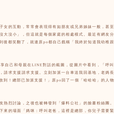
子女的互動，常常會表現得有如朋友或兄弟姊妹一般，甚
沒大沒小」，但這就是每個家庭的相處模式。最近有網友
到後都笑翻了，就連原po都自己戲稱「我終於知道我幼稚
享自己和母親在LINE對話的截圖，從圖片中看到，「呼
，請求支援請求支援。立刻加派一台車送我回基地，老媽
收到！總部已加派支援！」原po回了一個「哈哈哈」的人
友熱烈討論，之後也被轉發到「爆料公社」的臉書粉絲團
下來的場面「媽咪：呼叫老爸，這裡是總部，你兒子需要