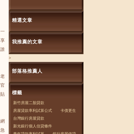
精選文章
至一
分享
我推薦的文章
跟誰
>
部落格推薦人
叫老
長官
標籤
物貼
新竹房屋二胎貸款
房屋貸款率利試算公式
卡債更生
台灣銀行房屋貸款
。網
新光銀行個人信貸條件
緊急
青年貸款率利試算
銀行房屋借貸