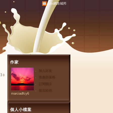
udn網路城邦
作家
加入好友
0
推薦部落格
訂閱關注
留言給他
marciadfcy6
個人小檔案