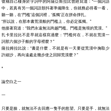
號稱自己棲身於字詞中的阿薩亞斯拉比曾經寫道：
“
一個詞語
中，若真有另一個詞語顫抖著準備降生，你就務必得看一看，
聽一聽，在
‘
門檻
’
這個詞裡，
‘
孤獨
’
正在拼命掙扎。
“
所以說，在那本書荒漠般的門檻上，你必定孤獨。
”
他接著寫道：
“
我們永遠無法跨越門檻。門檻是無垠的荒漠。
”
扎卡里拉比不是早就這樣寫過麼：
“
門檻何在，不就在荒漠一
詞那六個沙子般的字母裡麼？
”
薩拉姆拉比說：
“
書是什麼，不就是有一天要從荒漠中掬取少
許細沙，再向遠處走幾步使之回歸荒漠麼？
”
*
論空白之一
一
只要是臉，就無法不去回應一隻手的慾望。只要是手，就無法