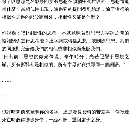
除了以思想之名獻祭的所有思想在頭腦中死亡以外，思想還能
是什麼？當相似性出現，通過它的提問得到驗證，除了潛行的
相似性走過的那段距離外，相似性又能是什麼？
你說過：
“
對相似性的思考，不就意味著對思想與字詞之間的
複雜關係進行思考麼？這字詞或傳播思想，或刪除思想。我們
的同胞則完全借我們的相似或非相似而褒貶我們。
“
日出前，思想的微光乍現。亭午時分，光芒照耀于思規之
巔。所有影翳都是相似的。所有字母都在找尋同一個詞語。
”
……
一
也許時間前來褫奪你的名字。這是漫長費時的苦差事。你抵達
死亡時必得摒除身份，一絲不掛，重回處子之身。