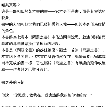
睹其真容？
這是一部相似於某本書的書
——
它本身不是書，而是其嘗試的
映象。
書中的人物相似於我們已經熟悉的人物
——
但其本身僅為虛構
的角色。
本書將為七卷本《問題之書》中借追問與沈思、敘述與評論而
獲取的那些訊息提供某種新的維度。
本書是《問題之書》的姊妹篇麼？顯然，若無《問題之書》，
本書絕不會問世。但本書自身會依然存在，就像每卷已完成或
尚待完成的書一樣，它也屬於《問題之書》有爭議的延伸或繼
續
——
作者與之已難分彼此。
書之外的時刻
他說：
“
你識我，故我在。我應該將我的相似性給你。
”