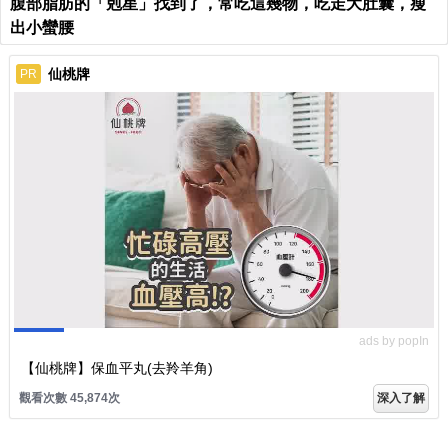
腹部脂肪的「剋星」找到了，常吃這幾物，吃走大肚囊，瘦
出小蠻腰
仙桃牌
PR
ads by popIn
【仙桃牌】保血平丸(去羚羊角)
觀看次數 45,874次
深入了解