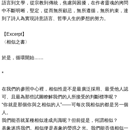
語言到文學，從宗教到傳統，焦慮與困擾，在作者靈魂的拷問
中不斷明晰，堅定，從而無所顧忌，無所遵循，無所約束，達
到了詩人為實現詩意語言、哲學人生的夢想的努力。
【
Excerpt
】
〈相似之書〉
於是，循環開始
……
*
在我們的參照中心裡，相似性是不是最廣泛採用、最受他人認
可、且最為那些試圖瞭解我們的人所接受的判斷標準呢？
“
你就是那個你與之相似的人
”——
可每次我相似的都是另一個
人。
我們能否就某種相似達成共識呢？但前提是，何謂相似？
表象迷惑我們。相似便是表象的熒惑之光。我們能否借相似一