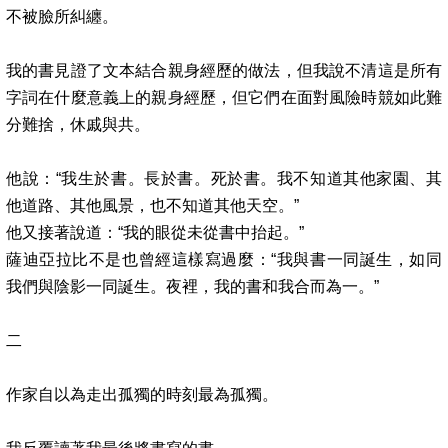
不被臉所糾纏。
我的書見證了文本結合親身經歷的做法，但我說不清這是所有
字詞在什麼意義上的親身經歷，但它們在面對風險時競如此難
分難捨，休戚與共。
他說：
“
我生於書。長於書。死於書。我不知道其他家園、其
他道路、其他風景，也不知道其他天空。
”
他又接著說道：
“
我的眼從未從書中抬起。
”
薩迪亞拉比不是也曾經這樣寫過麼：
“
我與書一同誕生，如同
我們與陰影一同誕生。夜裡，我的書和我合而為一。
”
二
作家自以為走出孤獨的時刻最為孤獨。