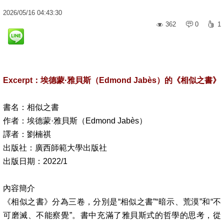
2026
/
05
/
16
04:43:30
362
0
1
Excerpt
：埃德蒙
·
雅貝斯（
Edmond Jabès
）的《相似之書》
書名：相似之書
作者：埃德蒙
·
雅貝斯（
Edmond Jabès
）
譯者：劉楠祺
出版社：廣西師範大學出版社
出版日期：
2022/1
內容簡介
《相似之書》分為三卷，分別是
“
相似之書
”“
暗示、荒漠
”
和
“
不
可磨滅、不能察覺
”
。書中充滿了雅貝斯式的哲學的思考，從