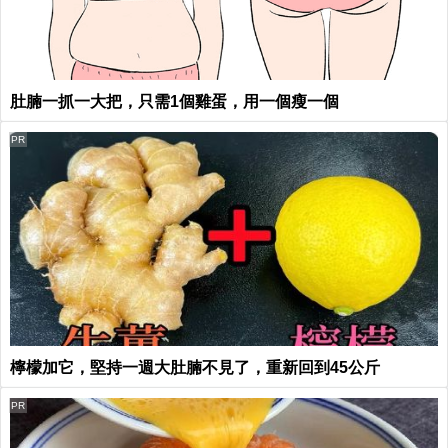
肚腩一抓一大把，只需1個雞蛋，用一個瘦一個
PR
檸檬加它，堅持一週大肚腩不見了，重新回到45公斤
PR