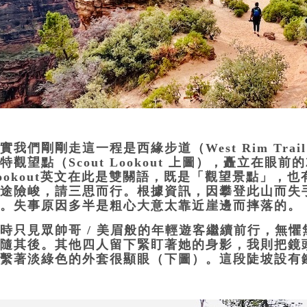
實我們剛剛走這一程是西緣步道（West Rim Tr
特觀望點（Scout Lookout 上圖），矗立在
ookout英文在此是雙關語，既是「觀望景點」，
途險峻，請三思而行。根據資訊，因攀登此山而失手
。失事原因多半是粗心大意太靠近崖邊而摔落的。
時只見眾帥哥 / 美眉般的年輕遊客繼續前行，無
隨其後。其他四人留下緊盯著她的身影，我則把鏡
繫著淡綠色的外套很顯眼（下圖）。這段陡坡設有