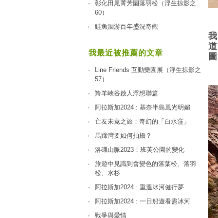
彰化田尾菁芳園落羽松（浮生掠影之
60）
鮭魚洄游百年盛況奇觀
我
道
我最近被推薦的文章
圖
Line Friends 互動樂園展（浮生掠影之
57）
羚羊峽谷啟人浮想聯篇
阿拉斯加2024 : 基奈半島風光明媚
亡友未竟之旅：奇幻的「白水窪」
馬蹄灣要如何拍攝？
洛磯山脈2023：班芙公園的變化
旅遊中見識到會變色的落葉松、落羽
松、水杉
阿拉斯加2024 : 重溫冰河健行夢
阿拉斯加2024 : 一日船遊看盡冰河
戰爭與愛情