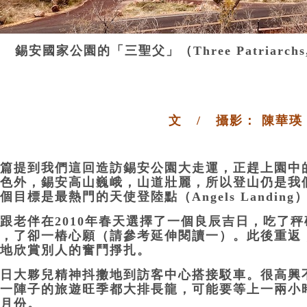
錫安國家公園的「三聖父」（Three Patriarchs, Zi
文 / 攝影： 陳華瑛
篇提到我們這回造訪錫安公園大走運，正趕上園中
色外，錫安高山巍峨，山道壯麗，所以登山仍是我
個目標是最熱門的天使登陸點（Angels Landing
跟老伴在2010年春天選擇了一個良辰吉日，吃了
，了卻一樁心願（請參考延伸閱讀一）。此後重返
地欣賞別人的奮鬥掙扎。
日大夥兒精神抖擻地到訪客中心搭接駁車。很高興
一陣子的旅遊旺季都大排長龍，可能要等上一兩小
月份。