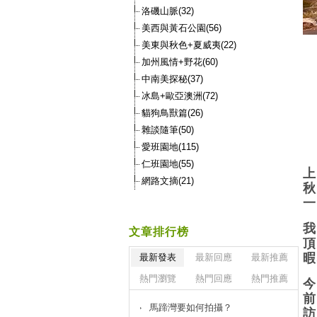
洛磯山脈(32)
美西與黃石公園(56)
美東與秋色+夏威夷(22)
加州風情+野花(60)
中南美探秘(37)
冰島+歐亞澳洲(72)
貓狗鳥獸篇(26)
雜談隨筆(50)
愛班園地(115)
仁班園地(55)
上
網路文摘(21)
秋
一
我
文章排行榜
頂
暇
最新發表
最新回應
最新推薦
熱門瀏覽
熱門回應
熱門推薦
今
前
馬蹄灣要如何拍攝？
訪