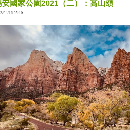
錫安國家公園2021（二）：高山頌
22
/
04
/
16
05
:
10