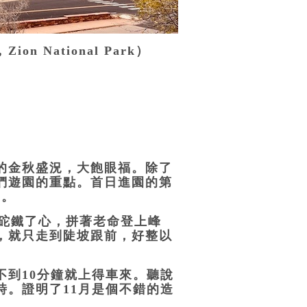
on National Park）
的金秋盛況，大飽眼福。除了
們遊園的重點。首日進園的第
）。
秤砣鐵了心，拼著老命登上峰
，就只走到陡坡跟前，好整以
不到10分鐘就上得車來。聽說
時。證明了11月是個不錯的造