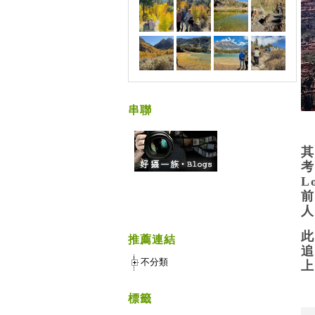
串聯
其
考
L
前
人
此
推薦連結
追
不分類
上
標籤