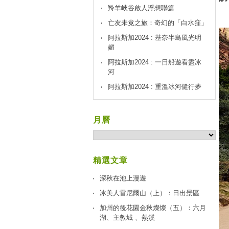
羚羊峽谷啟人浮想聯篇
亡友未竟之旅：奇幻的「白水窪」
阿拉斯加2024 : 基奈半島風光明
媚
阿拉斯加2024 : 一日船遊看盡冰
河
阿拉斯加2024 : 重溫冰河健行夢
月曆
精選文章
深秋在池上漫遊
冰美人雷尼爾山（上）：日出景區
加州的後花園金秋燦燦（五）：六月
湖、主教城 、熱溪