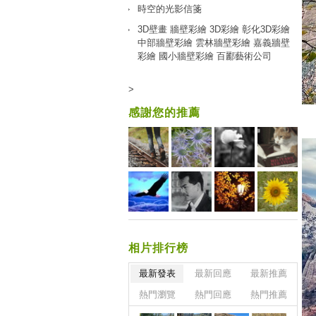
時空的光影信箋
3D壁畫 牆壁彩繪 3D彩繪 彰化3D彩繪
中部牆壁彩繪 雲林牆壁彩繪 嘉義牆壁
彩繪 國小牆壁彩繪 百酈藝術公司
>
感謝您的推薦
相片排行榜
最新發表
最新回應
最新推薦
熱門瀏覽
熱門回應
熱門推薦