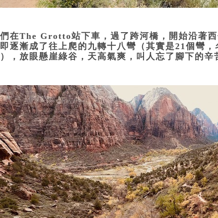
們在The Grotto站下車，過了跨河橋，開始沿
即逐漸成了往上爬的九轉十八彎（其實是21個彎，名叫 Wal
），放眼懸崖綠谷，天高氣爽，叫人忘了腳下的辛