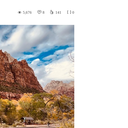
5,676
8
141
0