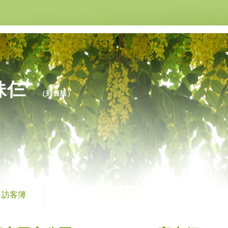
姐妹仨
（
到舊版
）
訪客簿