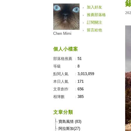
加入好友
20
推薦部落格
訂閱關注
留言給他
Chen Mimi
個人小檔案
部落格推薦
：
51
等級
：
8
點閱人氣
：
3,013,059
本日人氣
：
171
文章創作
：
656
相簿數
：
385
文章分類
寶島風情 (83)
阿拉斯加(27)