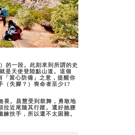
ail）的一段。此刻來到所謂的史
眼前的就是天使登陸點山道。這個
也有「當心防備」之意，提醒你
（失腳？）喪命者至少17
懼無畏。昌慧受到鼓舞，勇敢地
頭拉近尾隨其行蹤。還好她腰
鐵鍊扶手，所以還不太困難。