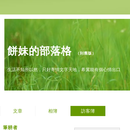
餅妹的部落格
（
到舊版
）
生活不知所以然，只好寄情文字天地，希冀能有個心情出口
文章
相簿
訪客簿
筆耕者