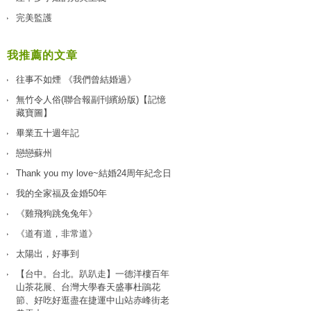
完美監護
我推薦的文章
往事不如煙 《我們曾結婚過》
無竹令人俗(聯合報副刊繽紛版)【記憶
藏寶圖】
畢業五十週年記
戀戀蘇州
Thank you my love~結婚24周年紀念日
我的全家福及金婚50年
《雞飛狗跳兔兔年》
《道有道，非常道》
太陽出，好事到
【台中。台北。趴趴走】一德洋樓百年
山茶花展、台灣大學春天盛事杜鵑花
節、好吃好逛盡在捷運中山站赤峰街老