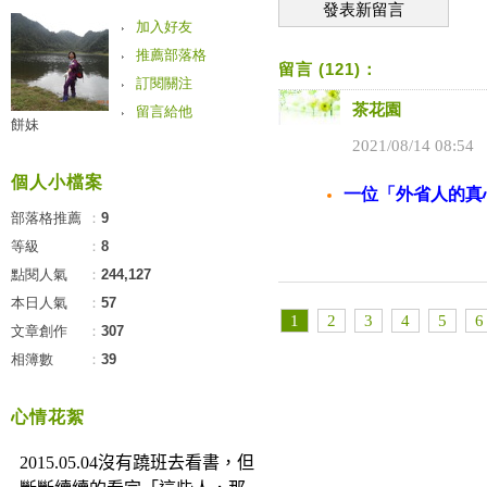
發表新留言
加入好友
推薦部落格
留言 (121)：
訂閱關注
茶花園
留言給他
餅妹
2021
/
08
/
14
08
:
54
個人小檔案
一位「外省人的真
部落格推薦
：
9
等級
：
8
點閱人氣
：
244,127
本日人氣
：
57
1
2
3
4
5
6
文章創作
：
307
相簿數
：
39
心情花絮