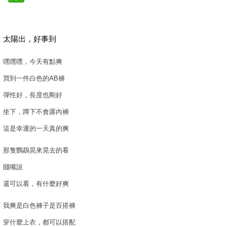
太陽出，好事到
嘿嘿嘿，今天有點爽
買到一件白色的AB褲
彈性好，長度也剛好
坐下，蹲下不會露內褲
這是幸運的一天真的爽
那隻鸚鵡晃來晃去的看
賤嘴說
還可以看，有什麼好爽
我爽是白色褲子是百搭褲
穿什麼上衣，都可以搭配