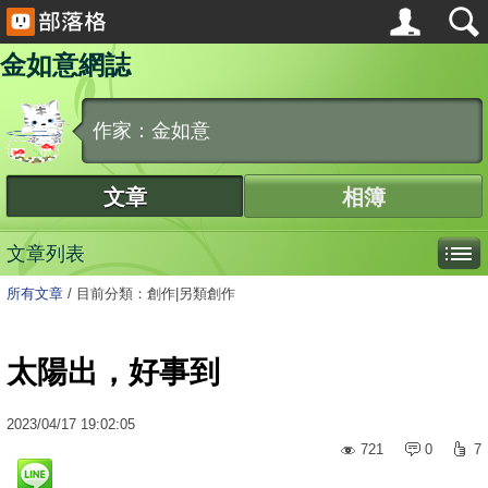
金如意網誌
作家：金如意
文章
相簿
文章列表
所有文章
/
目前分類：創作|另類創作
太陽出，好事到
2023
/
04
/
17
19:02:05
721
0
7