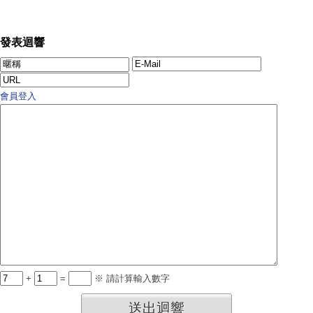
發表迴響
會員登入
+
=
※ 請計算輸入數字
送出迴響