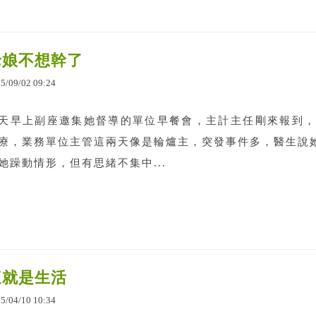
老娘不想幹了
25
/
09
/
02
09
:
24
天早上副座邀集她督導的單位早餐會，主計主任剛來報到，
療，業務單位主管這兩天像是輪爐主，突發事件多，醫生說她
她躁動情形，但有思緒不集中...
這就是生活
25
/
04
/
10
10
:
34