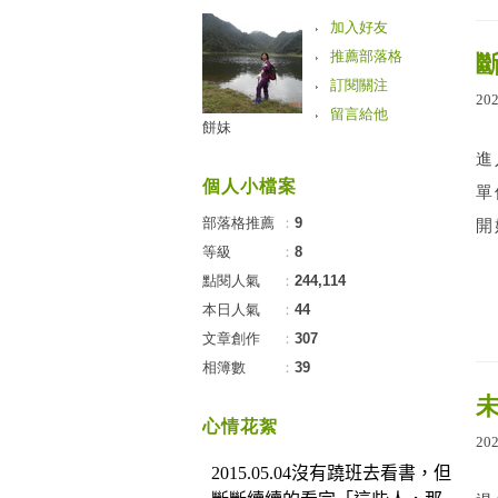
加入好友
推薦部落格
訂閱關注
20
留言給他
餅妹
進
個人小檔案
單
部落格推薦
：
9
開
等級
：
8
點閱人氣
：
244,114
本日人氣
：
44
文章創作
：
307
相簿數
：
39
心情花絮
20