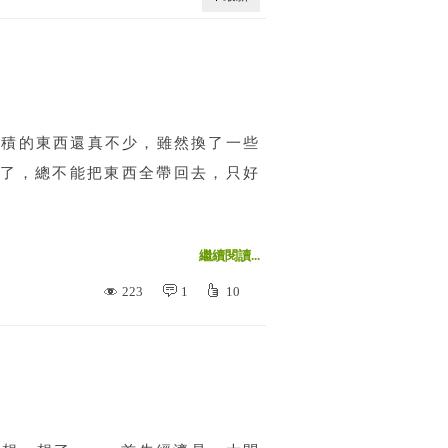
累積的東西還真不少，雖然換了一些
了，總不能把東西全帶回去，只好
繼續閱讀...
223
1
10