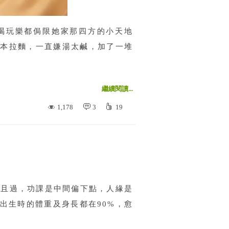
喝玩樂都侷限她家那四方的小天地
本拉麵，一直嫌湯太鹹，加了一堆
繼續閱讀...
1,178
3
19
過且過，功課是中間偏下點，人緣是
出生時的體重及身長都在90%，愈