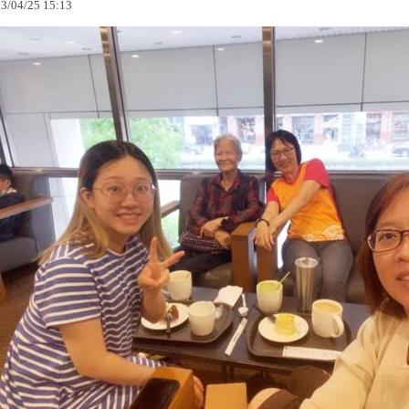
23
/
04
/
25
15
:
13