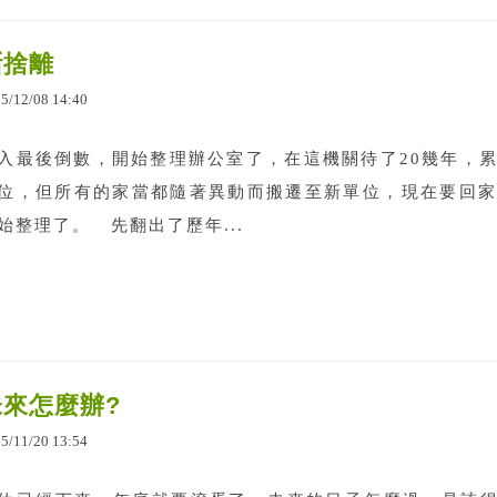
斷捨離
25
/
12
/
08
14
:
40
入最後倒數，開始整理辦公室了，在這機關待了20幾年，
位，但所有的家當都隨著異動而搬遷至新單位，現在要回家
始整理了。 先翻出了歷年...
未來怎麼辦?
25
/
11
/
20
13
:
54