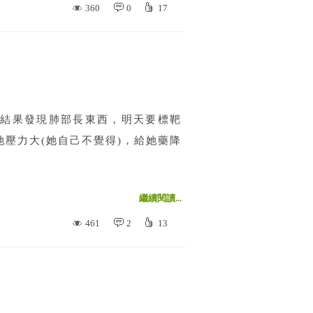
360
0
17
結果發現肺部長東西，明天要標靶
壓力大(她自己不覺得)，給她藥降
繼續閱讀...
461
2
13