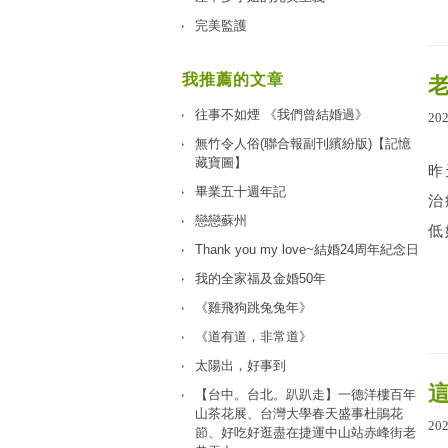
完美監護
我推薦的文章
往事不如煙 《我們曾結婚過》
20
無竹令人俗(聯合報副刊繽紛版)【記憶
藏寶圖】
昨
畢業五十週年記
治
戀戀蘇州
低
Thank you my love~結婚24周年紀念日
我的全家福及金婚50年
《雞飛狗跳兔兔年》
《道有道，非常道》
太陽出，好事到
【台中。台北。趴趴走】一德洋樓百年
山茶花展、台灣大學春天盛事杜鵑花
20
節、好吃好逛盡在捷運中山站赤峰街老