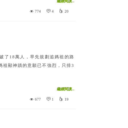
繼續閱讀...
774
4
20
破了18萬人，早先規劃追媽祖的路
媽祖顯神蹟的意願已不強烈，只排3
繼續閱讀...
677
1
19