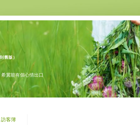
到舊版
）
，希冀能有個心情出口
訪客簿