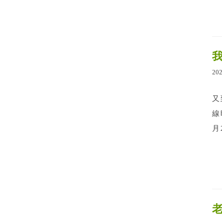
20
又
線
月