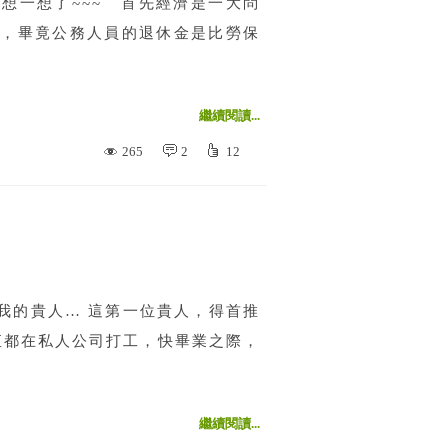
想一想了~~~ 首先經濟是一大問
，畢竟公務人員的退休金是比勞保
繼續閱讀...
265
2
12
我的貴人… 這第一位貴人，得首推
一直都在私人公司打工，快畢業之際，
繼續閱讀...