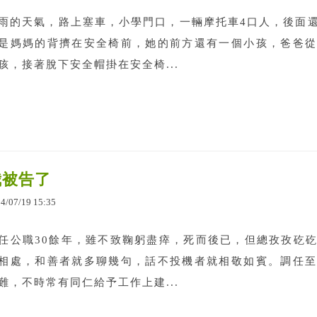
雨的天氣，路上塞車，小學門口，一輛摩托車4口人，後面
是媽媽的背擠在安全椅前，她的前方還有一個小孩，爸爸從
孩，接著脫下安全帽掛在安全椅...
我被告了
24
/
07
/
19
15
:
35
任公職30餘年，雖不致鞠躬盡瘁，死而後已，但總孜孜矻
相處，和善者就多聊幾句，話不投機者就相敬如賓。調任至
難，不時常有同仁給予工作上建...