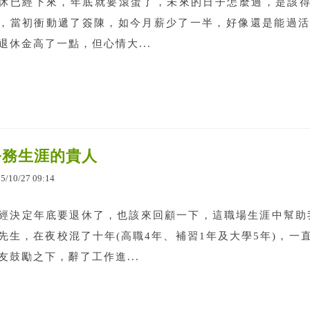
休已經下來，年底就要滾蛋了，未來的日子怎麼過，是該得
，當初衝動遞了簽陳，如今月薪少了一半，好像還是能過活
退休金高了一點，但心情大...
公務生涯的貴人
25
/
10
/
27
09
:
14
經決定年底要退休了，也該來回顧一下，這職場生涯中幫助
先生，在夜校混了十年(高職4年、補習1年及大學5年)，
友鼓勵之下，辭了工作進...