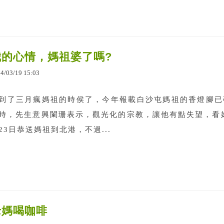
我的心情，媽祖婆了嗎?
24
/
03
/
19
15
:
03
到了三月瘋媽祖的時侯了，今年報載白沙屯媽祖的香燈腳已
時，先生意興闌珊表示，觀光化的宗教，讓他有點失望，看
23日恭送媽祖到北港，不過...
老媽喝咖啡