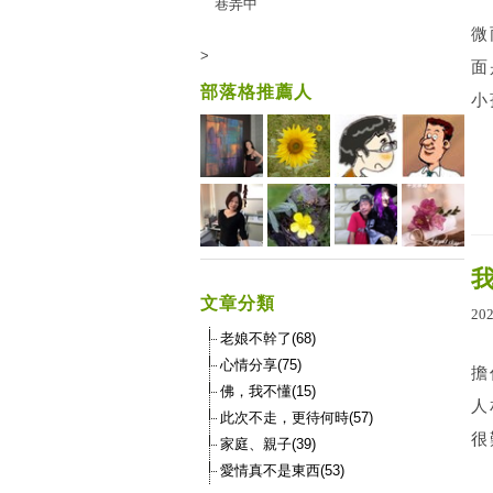
巷弄中
微
>
面
部落格推薦人
小
文章分類
20
老娘不幹了(68)
心情分享(75)
擔
佛，我不懂(15)
人
此次不走，更待何時(57)
很
家庭、親子(39)
愛情真不是東西(53)