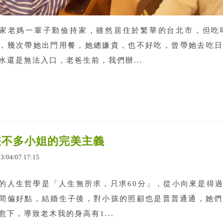
家老媽一輩子勤儉持家，雖然居住於繁華的台北市，但吃
，幾次帶她出門用餐，她總嫌貴，也不好吃，曾帶她去吃日
水還是無法入口，老爸生前，我們辦...
差不多小姐的完美主義
23
/
04
/
07
17
:
15
的人生哲學是「人生無所求，只求60分」，從小向來是得
間偏好點，結婚生子後，對小孩的照顧也是普普通通，她們
愈下，導致老木我的身高有1...