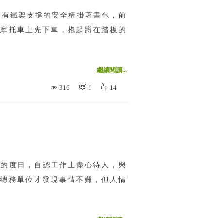
還有鐵架支撐的安全椅掛著書包，前
摩托車上先下車，抱起蹲在踏板的
繼續閱讀...
316
1
14
矻的度日，自認工作上盡心待人，與
總務單位才發現事情不難，但人情