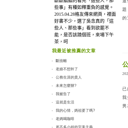
退
題
的
我最近被推薦的文章
斷捨離
老娘不想幹了
20
公務生涯的貴人
未來怎麼辦?
已
我被告了
我
這就是生活
男
我的心情，媽祖婆了嗎?
老媽喝咖啡
差不多小姐的完美主義