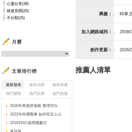
心靈分享(38)
旅遊見聞(20)
興趣：
時事,
不分類(25)
加入網路城邦：
2008/0
月曆
創作更新：
2026/0
推薦人清單
文章排行榜
最新發表
最新回應
最新推薦
熱門瀏覽
熱門回應
熱門推薦
2026年再進部落格 整理空白
2022年烏俄戰事 如何安定人心
20181010 陰雨國慶日
青花瓷