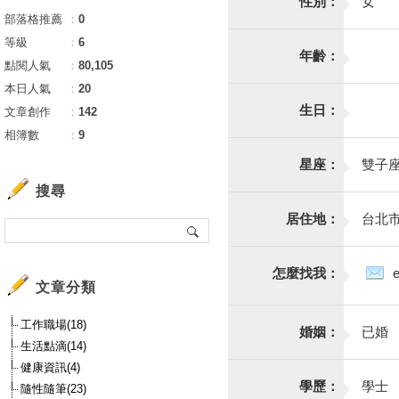
性別：
女
部落格推薦
：
0
等級
：
6
年齡：
點閱人氣
：
80,105
本日人氣
：
20
生日：
文章創作
：
142
相簿數
：
9
星座：
雙子
搜尋
居住地：
台北
怎麼找我：
文章分類
工作職場(18)
婚姻：
已婚
生活點滴(14)
健康資訊(4)
學歷：
學士
隨性隨筆(23)