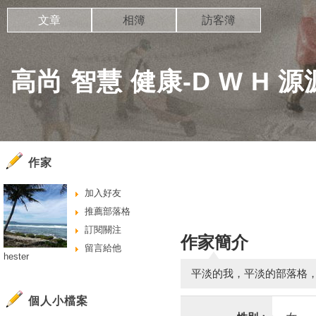
文章
相簿
訪客簿
高尚 智慧 健康-D W H 
作家
加入好友
推薦部落格
訂閱關注
作家簡介
留言給他
hester
平淡的我，平淡的部落格
個人小檔案