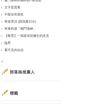
廈門最棒的咖啡館--康寶藍
文字是質量
不能沒有朋友
再遊雲頂 (陪我看日出)
單車跨遊「關門海峽」
【教育】一個資深資優生的意見
臨界
看不見的自信
>
部落格推薦人
標籤