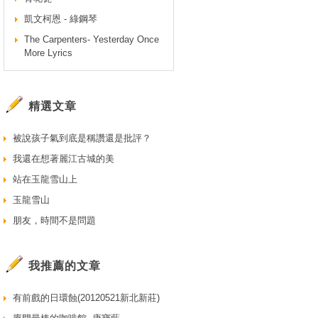
凱文柯恩 - 綠鋼琴
The Carpenters- Yesterday Once
More Lyrics
精選文章
被說孩子氣到底是稱讚還是批評？
我還在想著麗江古城的美
站在玉龍雪山上
玉龍雪山
朋友，時間不是問題
我推薦的文章
有前戲的日環蝕(20120521新北新莊)