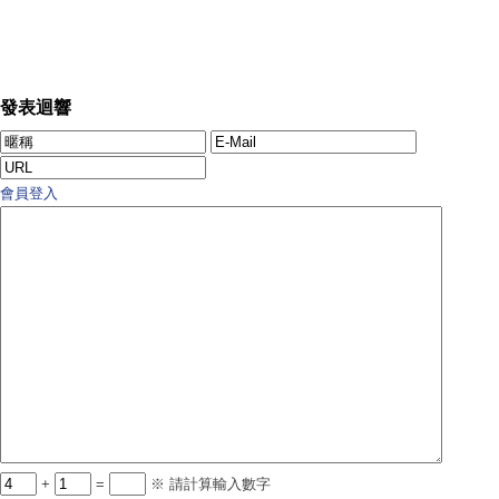
發表迴響
會員登入
+
=
※ 請計算輸入數字