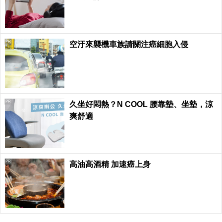
PR
空汙來襲機車族請關注癌細胞入侵
PR
久坐好悶熱？N COOL 腰靠墊、坐墊，涼
爽舒適
PR
高油高酒精 加速癌上身