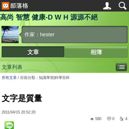
高尚 智慧 健康-D W H 源源不絕
作家：hester
文章
相簿
文章列表
所有文章
/
目前分類：知識學習|科學百科
文字是質量
2011
/
04
/
15
20:52:20
580
0
4