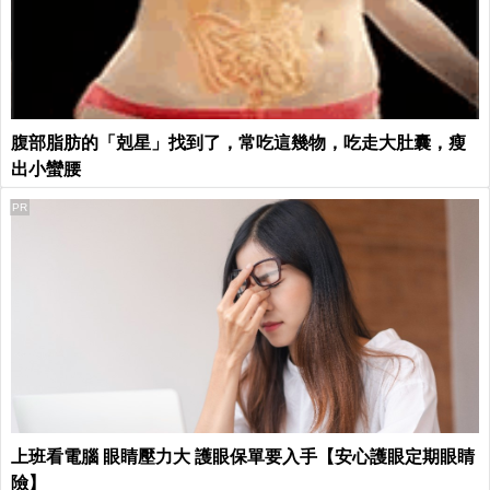
腹部脂肪的「剋星」找到了，常吃這幾物，吃走大肚囊，瘦
出小蠻腰
PR
上班看電腦 眼睛壓力大 護眼保單要入手【安心護眼定期眼睛
險】