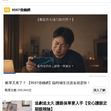
9597借錢網
PR
ads by popIn
帳單又來了？ 【9597借錢網】臨時補生活資金就是快！
觀看次數 296,984次
深入了解
PR
追劇追太久 護眼保單要入手【安心護眼定
期眼睛險】