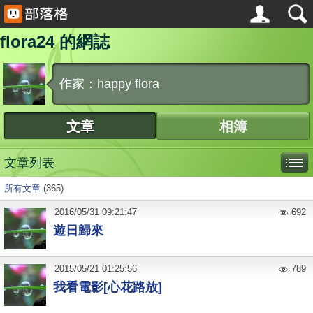
flora24 的網誌
作家：happy flora
文章
相簿
文章列表
所有文章
(365)
2016
/
05
/
31
09:21:47
692
遊日歸來
2015
/
05
/
21
01:25:56
789
我看電影[心花路放]