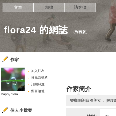
文章
相簿
訪客簿
flora24 的網誌
（
到舊版
）
作家
加入好友
推薦部落格
訂閱關注
作家簡介
留言給他
happy flora
樂觀開朗資深美女． 興趣
個人小檔案