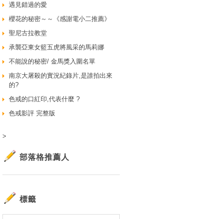
遇見錯過的愛
櫻花的秘密～～《感謝電小二推薦》
聖尼古拉教堂
承襲亞東女籃五虎將風采的馬莉娜
不能說的秘密/ 金馬獎入圍名單
南京大屠殺的實況紀錄片,是誰拍出來
的?
色戒的口紅印,代表什麼 ?
色戒影評 完整版
>
部落格推薦人
標籤