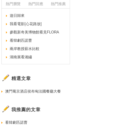
熱門瀏覽
熱門回應
熱門推薦
遊日歸來
我看電影[心花路放]
參觀新奇美博物館看見FLORA
看韓劇匹諾曹
兩岸教授薪水比較
湖南展看湘繡
精選文章
澳門葡京酒店侯布匈法國餐廳大餐
我推薦的文章
看韓劇匹諾曹