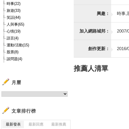
時事(22)
旅遊(33)
興趣：
時事,
笑話(44)
人與事(65)
加入網路城邦：
2007/0
心情(19)
語言(4)
運動/活動(15)
創作更新：
2016/0
股票(8)
談問題(4)
推薦人清單
月曆
文章排行榜
最新發表
最新回應
最新推薦