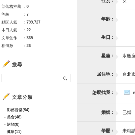
性別：
女
部落格推薦
：
0
等級
：
7
年齡：
點閱人氣
：
799,727
本日人氣
：
22
生日：
文章創作
：
365
相簿數
：
26
星座：
水瓶
搜尋
居住地：
台北
怎麼找我：
文章分類
影藝音樂(84)
婚姻：
已婚
美食(48)
購物(8)
學歷：
未就
健康(11)