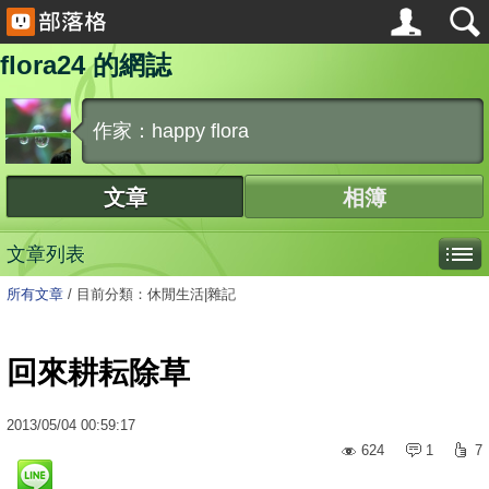
flora24 的網誌
作家：happy flora
文章
相簿
文章列表
所有文章
/
目前分類：休閒生活|雜記
回來耕耘除草
2013
/
05
/
04
00:59:17
624
1
7