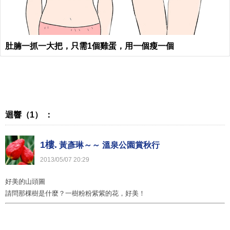
肚腩一抓一大把，只需1個雞蛋，用一個瘦一個
迴響（1） ：
1樓.
黃彥琳～～ 溫泉公園賞秋行
2013
/
05
/
07
20
:
29
好美的山頭圖
請問那棵樹是什麼？一樹粉粉紫紫的花，好美！