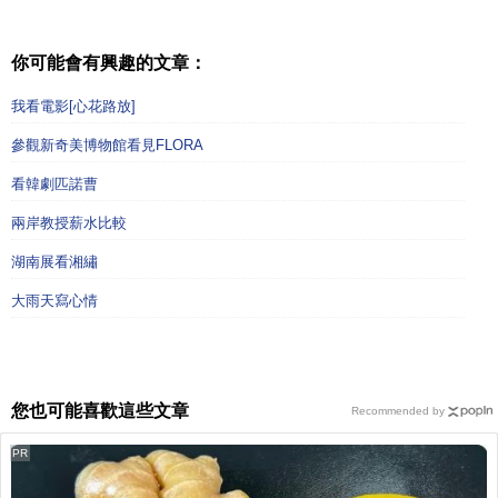
你可能會有興趣的文章：
我看電影[心花路放]
參觀新奇美博物館看見FLORA
看韓劇匹諾曹
兩岸教授薪水比較
湖南展看湘繡
大雨天寫心情
您也可能喜歡這些文章
Recommended by
PR