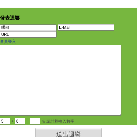
發表迴響
會員登入
+
=
※ 請計算輸入數字
送出迴響