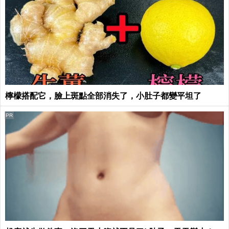
檸檬搭配它，臉上斑點全部消失了，小肚子都變平坦了
PR