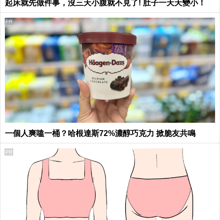
起床就先做件事，沒三天小腹就不見了! 肚子一天天變小！
PR
一個人爽嗑一桶？哈根達斯72%濃醇巧克力 掀脆友共鳴
PR