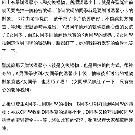
班上有舉辦溫馨小卡和交換禮物。所謂溫馨小卡，就是在聖誕節前
幾天要先抽一個秘密號碼，這個號碼的同學就是要贈送溫馨小卡的
對象。卡片由老師提供，孩子寫了卡片後要收好，不能讓對方知
道，等到到聖誕節時再送出。 Y男同學抽到的號碼是他心儀的女孩
子Z女同學，而Z女同學則抽到她欣賞的K男同學的號碼，Z女同學
抽到這位男同學的號碼時，臉都紅了，她和我很有默契的偷偷地笑
了一下。
聖誕節那天贈送溫馨小卡後是交換禮物，也是用抽籤的方式。很神
奇的，K男同學收到Z女同學的溫馨小卡後，抽籤後所送出的禮物
對象竟然Z女同學，也太巧了吧！（女同學又臉紅了一下，只有細
心的老師看到）
之後也發生A同學抽到B同學的禮物、B同學也剛好抽到A同學的禮
物；亦或C同學收到D同學寫的溫馨小卡，D同學又恰巧抽到C同學
準備的聖誕禮物⋯⋯等，諸如此類的情況，整個過程大家都驚呼連
連。