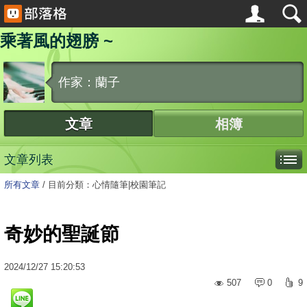
乘著風的翅膀 ~
作家：蘭子
文章
相簿
文章列表
所有文章
/
目前分類：心情隨筆|校園筆記
奇妙的聖誕節
2024
/
12
/
27
15:20:53
507
0
9