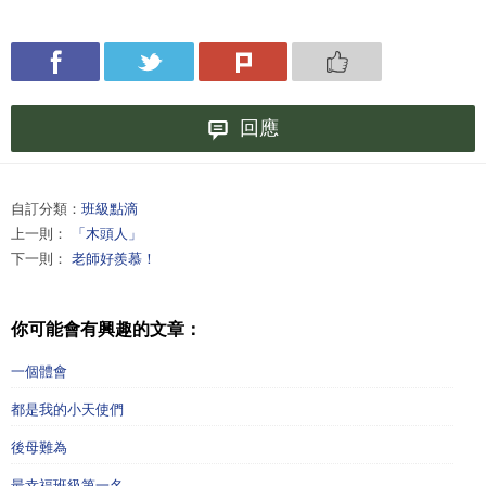
回應
自訂分類：
班級點滴
上一則：
「木頭人」
下一則：
老師好羨慕！
你可能會有興趣的文章：
一個體會
都是我的小天使們
後母難為
最幸福班級第一名