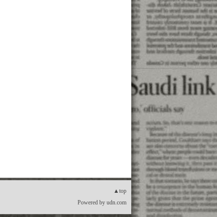
▲top
Powered by
udn.com