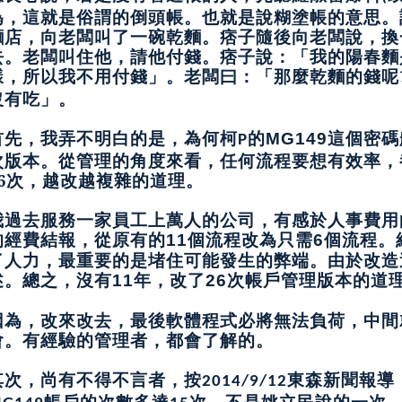
為，這就是俗謂的倒頭帳。也就是說糊塗帳的意思。
麵店，向老闆叫了一碗乾麵。痞子隨後向老闆說，換
去。老闆叫住他，請他付錢。痞子說：「我的陽春麵
樣，所以我不用付錢」。老闆曰：「那麼乾麵的錢呢
沒有吃」。
首先，我弄不明白的是，為何柯
的
這個密碼
MG149
P
次版本。從管理的角度來看，任何流程要想有效率，
26次，越改越複雜的道理。
我過去服務一家員工上萬人的公司，有感於人事費用
的經費結報，從原有的
個流程改為只需
個流程。
11
6
了人力，最重要的是堵住可能發生的弊端。由於改造
述。總之，沒有
年，改了
次帳戶管理版本的道
11
26
因為，改來改去，最後軟體程式必將無法負荷，中間
會。有經驗的管理者，都會了解的。
其次，尚有不得不言者，按
東森新聞報導
2014/9/12
帳戶的次數多達
次，不是姚立民說的一次