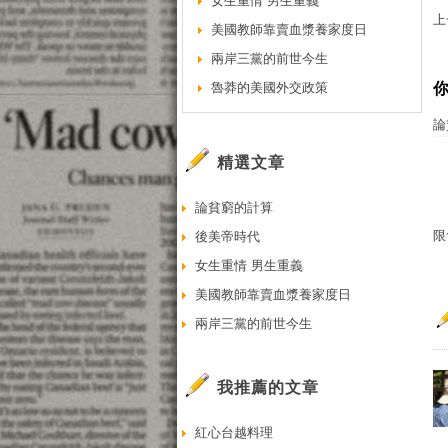
女生重情 男生重義
上
美國教師靠賣血漿養家度日
兩岸三黨的前世今生
魯莽的美國外交政策
論
精選文章
論貧窮的計算
限
後美帝時代
女生重情 男生重義
美國教師靠賣血漿養家度日
兩岸三黨的前世今生
我推薦的文章
紅心台越料理