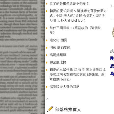
走了的是很多還是不夠多？
1
初夏的廣式美饌 & 港澳米芝蓮發佈新方
式 : 中環 唐人館/ 會展 金紫荆生記/ 尖
沙咀 天外天 (Hotel Icon)
當代三國演義 • ♪蔡藍欽的《這個世
界》
迪化街 閒晃
周家 鮮肉餛飩
萬媽媽麵攤
剛
和菜虫比快
初夏的本幫佳餚 @ 香港 老上海飯店 &
漫談江南名粽和港式滬菜 (夏麵館、翡
翠拉麵小籠包)
感謝陸游大哥的回應
>
部落格推薦人