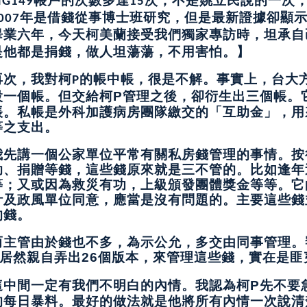
G149
15
年是借錢從事博士班研究，但是最新證據卻顯
007
畢業六年，今天柯美蘭接受我們獨家專訪時，坦承自
是他都是捐錢，做人坦蕩蕩，不用害怕。
】
再次，我對柯
的帳中帳，很是不解。事實上，台大
P
設一個帳。但交給柯
管理之後，卻衍生出三個帳。
P
帳。私帳是外科加護病房團隊繳交的「互助金」，用
等之支出。
我先講一個公家單位平常有關私房錢管理的事情。按
助、捐贈等錢，這些錢原來就是三不管的。比如逢年
等；又或因為救災有功，上級頒發團體獎金等等。它
計及政風單位同意，應當是沒有問題的。主要這些錢
的錢。
而主管由於錢也不多，為示公允，多交由同事管理。
居然親自弄出
個版本，來管理這些錢，實在是匪
26
這中間一定有我們不明白的內情。我認為柯
先不要
P
的每日暴料。最好的做法就是他將所有內情一次說清