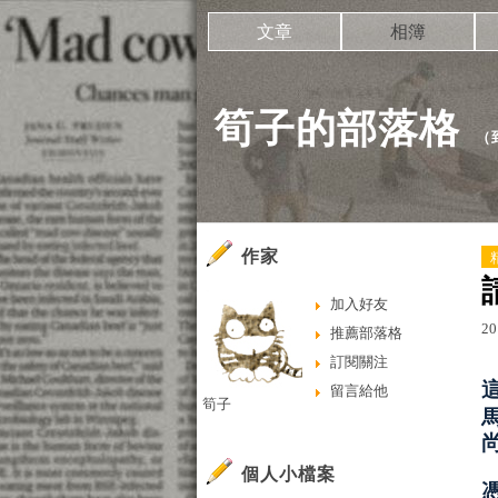
文章
相簿
筍子的部落格
（
作家
加入好友
20
推薦部落格
訂閱關注
留言給他
筍子
個人小檔案