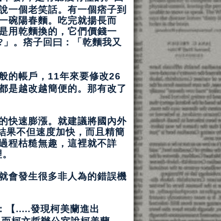
說一個老笑話。有一個痞子到
一碗陽春麵。吃完就揚長而
是用乾麵換的，它們價錢一
」。痞子回曰：「乾麵我又
?
般的帳戶，
年來要修改
11
26
都是越改越簡便的。那有改了
的快速膨漲。就建議將國內外
結果不但速度加快，而且精簡
過程枯糙無趣，這裡就不詳
理。
就會發生很多非人為的錯誤機
：【
.....發現柯美蘭進出
，而柯文哲辦公室說柯美蘭