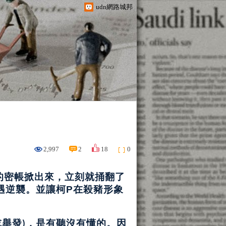
udn網路城邦
2,997
2
18
0
的密帳掀出來，立刻就捅翻了
遇逆襲。並讓柯
在殺豬形象
P
或舉發
，是有聽沒有懂的。因
)