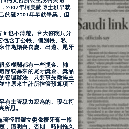
示，
年柯美蘭博士班早就
2007
己的確
年早就畢業，但
2001
方面也不清楚。
台大醫院只分
它包含了公帳、個別帳、私
來作為婚喪喜慶、出遊、尾牙
很多機關都有一些獎金、補
過節或募來的尾牙獎金、獎品
的管理辦法，只要事先徵得主
並非原來主計所控管預算項下
罕有主管親力親為的。現在柯
夷所思。
急著怪罪羅立委像擠牙膏一樣
楚，講明白。否則，時間拖久