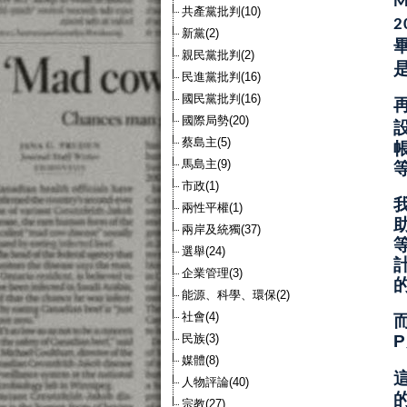
M
共產黨批判(10)
2
新黨(2)
親民黨批判(2)
民進黨批判(16)
國民黨批判(16)
國際局勢(20)
蔡島主(5)
馬島主(9)
市政(1)
兩性平權(1)
兩岸及統獨(37)
選舉(24)
企業管理(3)
能源、科學、環保(2)
社會(4)
民族(3)
P
媒體(8)
人物評論(40)
宗教(27)