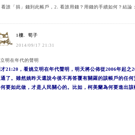
. 看誰「捐」錢到此帳戶，2. 看誰用錢？用錢的手續如何？結
1樓.
筍子
2014
/
09
/
17
21
:
31
姚立明在年代的聲明
才21:20，看姚立明在年代聲明，明天將公佈從2006年起之
想通了。雖然姚昨天還說今後不再答覆有關羅的該帳戶的任何
為何要如此做，才是人民關心的。比如，柯美蘭為何要進出該