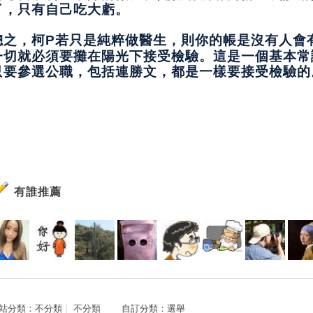
了，只有自己吃大虧。
總之，柯
若只是純粹做醫生，則你的帳是沒有人會
P
一切就必須要攤在陽光下接受檢驗。這是一個基本常
只要參選公職，包括連勝文，都是一樣要接受檢驗的
有誰推薦
站分類：
不分類
｜
不分類
自訂分類：
選舉