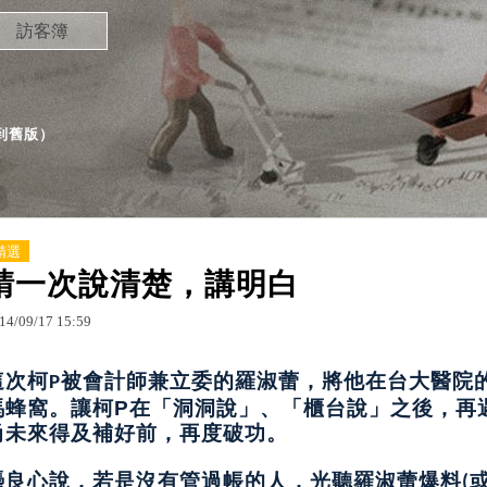
訪客簿
到舊版
）
精選
請一次說清楚，講明白
14
/
09
/
17
15
:
59
這次柯
被會計師兼立委的
羅淑蕾，將他在台大醫院
P
馬蜂窩。讓柯
在「洞洞說」、「櫃台說」之後，再
P
尚未來得及補好前，再度破功。
憑良心說，若是沒有管過帳的人，光聽羅淑蕾爆料
(