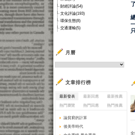
財經評論(54)
文化評論(193)
環保生態(8)
交通運輸(5)
月曆
文章排行榜
最新發表
最新回應
最新推薦
熱門瀏覽
熱門回應
熱門推薦
論貧窮的計算
後美帝時代
全