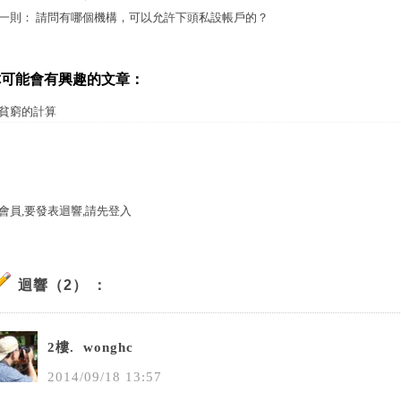
一則：
請問有哪個機構，可以允許下頭私設帳戶的？
你可能會有興趣的文章：
貧窮的計算
會員,要發表迴響,請先登入
迴響（2） ：
2樓.
wonghc
2014
/
09
/
18
13
:
57