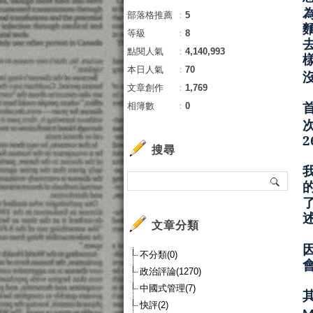
部落格推薦
：
5
等級
：
8
點閱人氣
：
4,140,993
本日人氣
：
70
文章創作
：
1,769
相簿數
：
0
搜尋
文章分類
不分類(0)
政治評論(1270)
中國式管理(7)
快評(2)