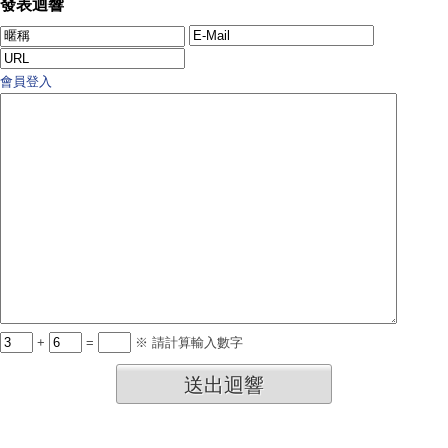
發表迴響
會員登入
+
=
※ 請計算輸入數字
送出迴響