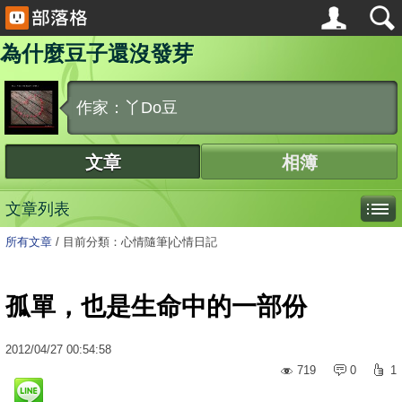
為什麼豆子還沒發芽
作家：丫Do豆
文章
相簿
文章列表
所有文章
/
目前分類：心情隨筆|心情日記
孤單，也是生命中的一部份
2012
/
04
/
27
00:54:58
719
0
1