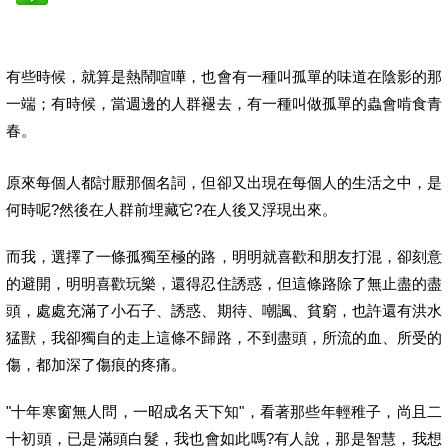
有些時候，就算是熱鬧喧嘩，也會有一種叫孤單的味道在陰影的那
一端；有時候，當週邊的人群褪去，有一種叫做孤單的蟲會啃食青
春。
原來每個人都討厭那個名詞，但卻又出現在每個人的生活之中，是
何時呢?然後在人群前埋藏它?在人後又浮現出來。
而我，選擇了一條孤獨至極的路，明明就喜歡和朋友打混，卻刻意
的避開，明明喜歡玩樂，還得忍住誘惑，但這條路除了無止盡的盡
頭，處處充滿了小石子、誘惑、期待、嘲諷、貧窮，也許還有洪水
猛獸，我卻獨自的走上這條不歸路，不到盡頭，所流的血、所受的
傷，都加深了傷痕的疼痛。
"十年寒窗無人問，一昭成名天下知"，看著那些年輕稚子，尚且二
十初頭，已是滿頭白髮，我也會如此嗎?有人說，那是智慧，我想