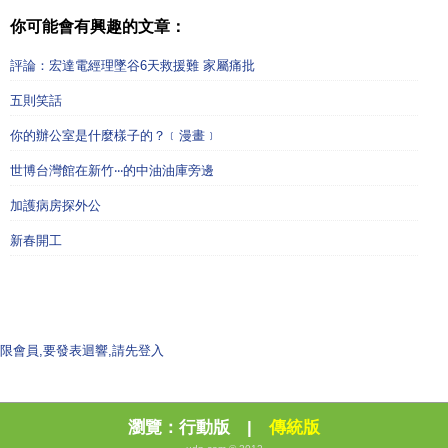
你可能會有興趣的文章：
評論：宏達電經理墜谷6天救援難 家屬痛批
五則笑話
你的辦公室是什麼樣子的？﹝漫畫﹞
世博台灣館在新竹‧‧‧的中油油庫旁邊
加護病房探外公
新春開工
限會員,要發表迴響,請先登入
瀏覽：
行動版
|
傳統版