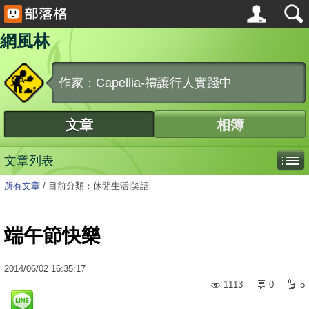
網風林
作家：Capellia-禮讓行人實踐中
文章
相簿
文章列表
所有文章
/
目前分類：休閒生活|笑話
端午節快樂
2014
/
06
/
02
16:35:17
1113
0
5