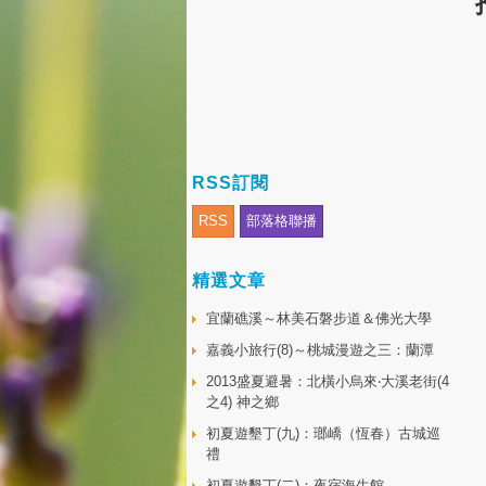
RSS訂閱
RSS
部落格聯播
精選文章
宜蘭礁溪～林美石磐步道＆佛光大學
嘉義小旅行(8)～桃城漫遊之三：蘭潭
2013盛夏避暑：北橫小烏來‧大溪老街(4
之4) 神之鄉
初夏遊墾丁(九)：瑯嶠（恆春）古城巡
禮
初夏遊墾丁(二)：夜宿海生館