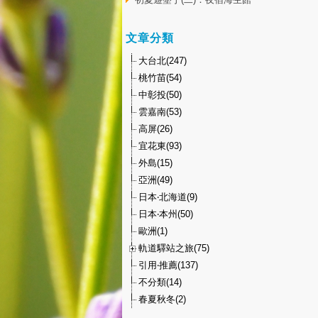
文章分類
大台北(247)
桃竹苗(54)
中彰投(50)
雲嘉南(53)
高屏(26)
宜花東(93)
外島(15)
亞洲(49)
日本‧北海道(9)
日本‧本州(50)
歐洲(1)
軌道驛站之旅(75)
引用‧推薦(137)
不分類(14)
春夏秋冬(2)