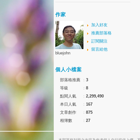
作家
加入好友
推薦部落格
訂閱關注
留言給他
bluejohn
個人小檔案
部落格推薦
：
3
等級
：
8
點閱人氣
：
2,299,490
本日人氣
：
167
文章創作
：
875
相簿數
：
27