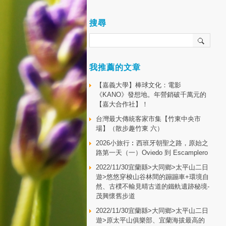
搜尋
我推薦的文章
【嘉義大學】棒球文化：電影
《KANO》發想地。年營銷破千萬元的
【嘉大合作社】！
台灣最大傳統客家市集【竹東中央市
場】（散步趣竹東 六）
2026小旅行︰西班牙朝聖之路，原始之
路第一天（一）Oviedo 到 Escamplero
2022/11/30宜蘭縣>大同鄉>太平山二日
遊>悠悠穿梭山谷林間的蹦蹦車+環境自
然、古樸不輸見晴古道的鐵軌遺跡秘境-
茂興懷舊步道
2022/11/30宜蘭縣>大同鄉>太平山二日
遊>原太平山俱樂部、宜蘭海拔最高的