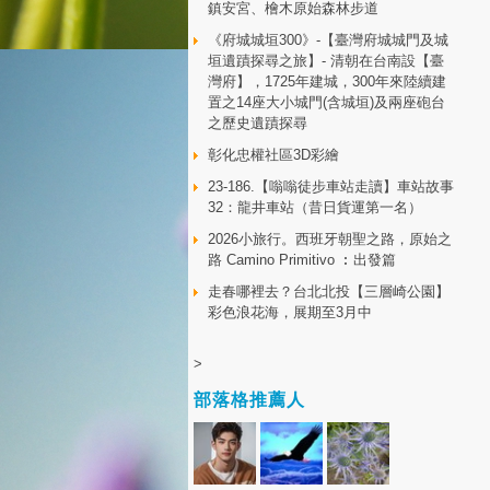
鎮安宮、檜木原始森林步道
《府城城垣300》-【臺灣府城城門及城
垣遺蹟探尋之旅】- 清朝在台南設【臺
灣府】，1725年建城，300年來陸續建
置之14座大小城門(含城垣)及兩座砲台
之歷史遺蹟探尋
彰化忠權社區3D彩繪
23-186.【嗡嗡徒步車站走讀】車站故事
32：龍井車站（昔日貨運第一名）
2026小旅行。西班牙朝聖之路，原始之
路 Camino Primitivo ︰出發篇
走春哪裡去？台北北投【三層崎公園】
彩色浪花海，展期至3月中
>
部落格推薦人