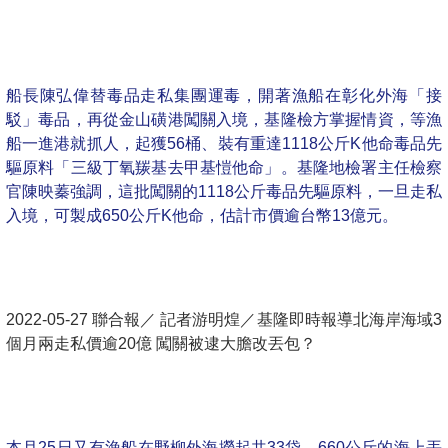
船長陳弘偉替毒品走私集團運毒，開著漁船在彰化外海「接
駁」毒品，再從金山磺港闖關入境，基隆檢方掌握情資，等漁
船一進港就抓人，起獲56桶、裝有重達1118公斤K他命毒品先
驅原料「三級丁氧羰基去甲基愷他命」。基隆地檢署主任檢察
官陳映蓁強調，這批闖關的1118公斤毒品先驅原料，一旦走私
入境，可製成650公斤K他命，估計市價逾台幣13億元。
2022-05-27 聯合報／ 記者游明煌／基隆即時報導北海岸海域3
個月兩走私價逾20億 闖關被逮大膽改丟包？
本月25日又有漁船在野柳外海撈起共33袋、660公斤的海上丟