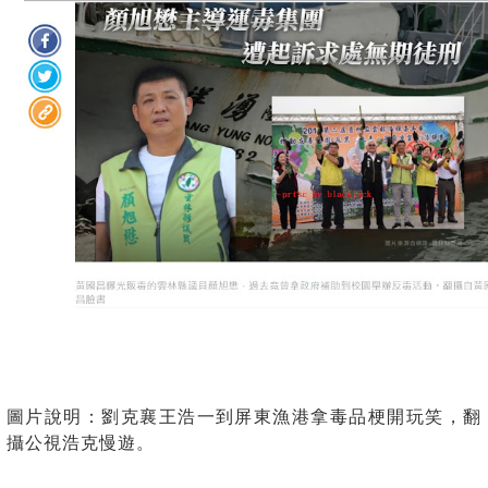
圖片說明：劉克襄王浩一到屏東漁港拿毒品梗開玩笑，翻
攝公視浩克慢遊。