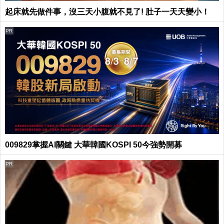
起床就先做件事，沒三天小腹就不見了! 肚子一天天變小！
PR
009829掌握AI關鍵 大華韓國KOSPI 50今強勢開募
PR