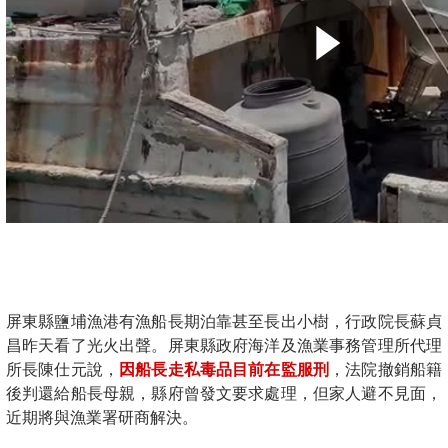
屏東縣鹽埔漁港有漁船長期泊靠甚至長出小樹，行政院長蘇貞
昌昨天看了光火出聲。屏東縣政府海洋及漁業事務管理所代理
所長陳仕元說，
因船長走私毒品目前在監服刑
，法院撤銷船籍
後判還給船長母親，縣府曾發文要求處理，但家人避不見面，
近期將與漁業署研商解決。