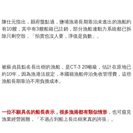
陳仕元指出，縣府盤點過，鹽埔漁港長期靠泊未進出的漁船約
有10艘，其中有3艘船籍已註銷，部分漁船連動力系統都已拆
除只剩空殼，「拍賣也沒人要，淨值是負數」。
被蘇貞昌點名長出樹的漁船，是CT-3 20噸級，估計在原地已
約10年，因為漁港法規定，本國籍漁船停泊免收管理費，這些
漁船長期靠泊不用負擔成本。
一位不願具名的船長表示，很多漁港都有類似情形
，也可窺見
漁業經營困難，「不過占到船上長出樹來真的誇張」。