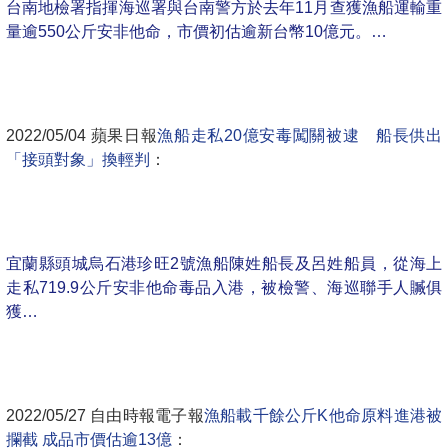
台南地檢署指揮海巡署與台南警方於去年11月查獲漁船運輸重
量逾550公斤安非他命，市價初估逾新台幣10億元。…
2022/05/04 蘋果日報
漁船走私20億安毒闖關被逮　船長供出
「接頭對象」換輕判
：
宜蘭縣頭城烏石港珍旺2號漁船陳姓船長及呂姓船員，從海上
走私719.9公斤安非他命毒品入港，被檢警、海巡聯手人贓俱
獲…
2022/05/27 自由時報電子報
漁船載千餘公斤K他命原料進港被
攔截 成品市價估逾13億
：