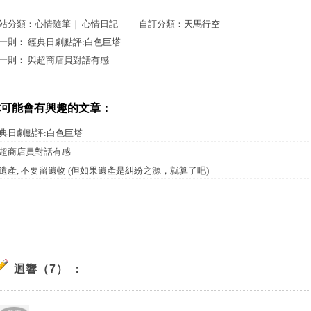
站分類：
心情隨筆
｜
心情日記
自訂分類：
天馬行空
一則：
經典日劇點評:白色巨塔
一則：
與超商店員對話有感
你可能會有興趣的文章：
典日劇點評:白色巨塔
超商店員對話有感
遺產, 不要留遺物 (但如果遺產是糾紛之源，就算了吧)
迴響（7） ：