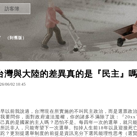
訪客簿
客
（
到舊版
）
台灣與大陸的差異真的是『民主』
26
/
06
/
02
10
:
45
很早以前我說過，台灣現在所實施的不叫民主政治，而是選票政
麼我要問你，面對政府違法濫權，你的諸多不滿除了說：『20xx
自己真的是國家的主人嗎？恐怕不是。每四年一次的選舉，就只
是所託非人，只能寄望下一次選舉。扣掉人生前18年以及迎接死
蹉跎？更別提選舉制度的前提是資訊充分下選民能理性思考（選