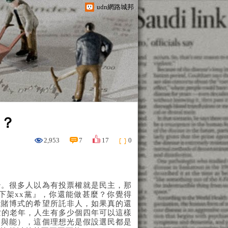
udn網路城邦
嗎？
2,953
7
17
0
治。很多人以為有投票權就是民主，那
下架xx黨』，你還能做甚麼？你覺得
能賭博式的希望所託非人，如果真的還
亡的老年，人生有多少個四年可以這樣
賢與能），這個理想光是假設選民都是