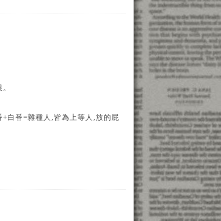
恨。
+白番=雜種人,皆為上等人,放的屁