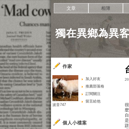
文章
相簿
獨在異鄉為異
作家
加入好友
20
推薦部落格
訂閱關注
留言給他
波音747
個人小檔案