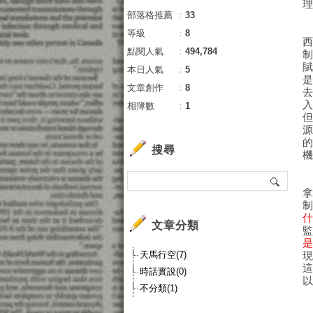
部落格推薦
：
33
等級
：
8
點閱人氣
：
494,784
本日人氣
：
5
文章創作
：
8
相簿數
：
1
搜尋
文章分類
天馬行空(7)
時話實說(0)
不分類(1)