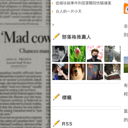
從楊珍妮事件到苗栗醫院性騷擾案
台人的一片小天
>
則
部落格推薦人
有
程
標籤
葉
的
RSS