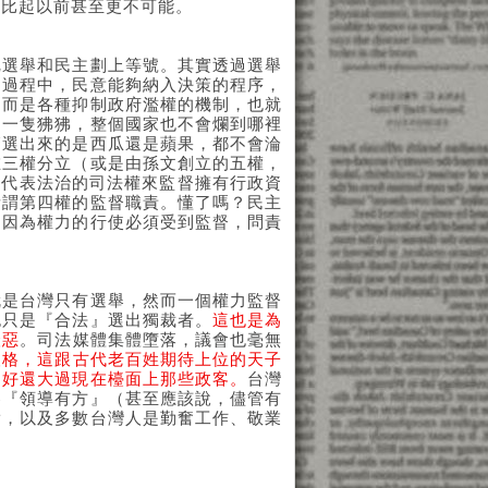
，比起以前甚至更不可能。
把選舉和民主劃上等號。其實透過選舉
的過程中，民意能夠納入決策的程序，
，而是各種抑制政府濫權的機制，也就
了一隻狒狒，整個國家也不會爛到哪裡
管選出來的是西瓜還是蘋果，都不會淪
在三權分立（或是由孫文創立的五權，
和代表法治的司法權來監督擁有行政資
所謂第四權的監督職責。懂了嗎？民主
，因為權力的行使必須受到監督，問責
就是台灣只有選舉，然而一個權力監督
也只是『合法』選出獨裁者。
這也是為
厭惡
。司法媒體集體墮落，議會也毫無
人格，這跟古代老百姓期待上位的天子
不好還大過現在檯面上那些政客。
台灣
客『領導有方』（甚至應該說，儘管有
實，以及多數台灣人是勤奮工作、敬業