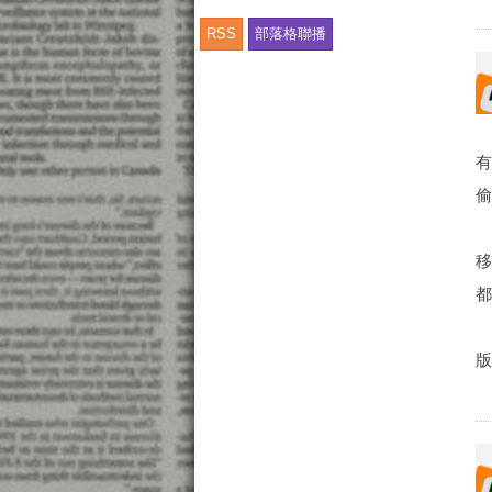
RSS
部落格聯播
移
版