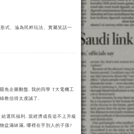
具形式、淪為民粹玩法、實屬笑話一
罷免企圖翻盤. 我的同學 T大電機工
是綠教信得太虔誠了.
 給選民福利. 當經濟成長追不上升級
人物盆滿缽滿, 哪裡在乎別人的子孫?