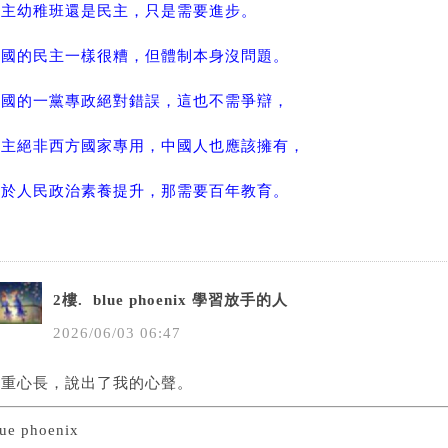
民主幼稚班還是民主，只是需要進步。
美國的民主一樣很糟，但體制本身沒問題。
中國的一黨專政絕對錯誤，這也不需爭辯，
民主絕非西方國家專用，中國人也應該擁有，
至於人民政治素養提升，那需要百年教育。
2樓.
blue phoenix 學習放手的人
2026
/
06
/
03
06
:
47
語重心長，說出了我的心聲。
lue phoenix