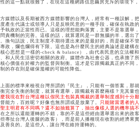
理性的這一點就很難了，在現在這種網路信息繭房充斥的環境下
西方媒體以及長期被西方媒體影響的台灣人，經常有一種誤解，
制度產生代議士或領導人只是反映民意的一種手段，確保在執政
賦予執政的正當性而已。這樣的理想能夠落實，主要不是靠選舉
是問責機制的完善。這樣的話，就算選民是一群無腦的羊，選出
去。換句話說，民主制度不期待選出來的是最好的，而是確保不
入專政，爛也爛得有下限。這也是為什麼民主的經典論述是建構
但核心思想是一樣的-
check & balance
），由代表民意的立法權
源、和人民生活密切相關的政府。媒體作為社會公器，也承擔了
的核心價值在於權力的監督與制衡。這才是它跟獨裁真正的不同
機制的存在則是確保濫權的可能性降低。
拿上面的標準來檢視台灣所謂的『民主』，只能有一個答案，那
制衡完全失衡的制度，就算有選舉，跟獨裁有甚麼兩樣？充其量
什麼我現在對台灣這種以假民主包裝真獨裁的選舉制度感到十分
監督能力，百姓呢？好像也無所謂或是放棄了。
只能賭當選者的
是聖主明君有不同嗎？還不如抽籤算了，抽出像樣人選的機率搞
現在之所以還能運轉的不錯，靠的不是這些經由選舉選出來的政
這些專扯台灣人後腿的政客），而是前人播種現在收割的經濟果
以及善良的。是這些人，讓台灣在維持運轉的。