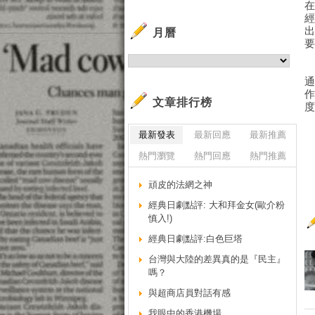
月曆
文章排行榜
最新發表
最新回應
最新推薦
熱門瀏覽
熱門回應
熱門推薦
頑皮的法網之神
經典日劇點評: 大和拜金女(歐介粉
慎入!)
經典日劇點評:白色巨塔
台灣與大陸的差異真的是『民主』
嗎？
與超商店員對話有感
我眼中的香港機場