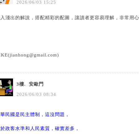
2026
/
06
/
03
15
:
25
深入淺出的解說，搭配精彩的配圖，讓讀者更容易理解，非常用
IKE
(jianhong@gmail.com)
3樓.
安歐門
2026
/
06
/
03
08
:
34
中華民國是民主體制，這沒問題，
至於政客水準和人民素質，確實差多，