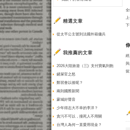
全
上
精選文章
下
從太平公主號到法國外籍傭兵
我推薦的文章
經
與
2026大陸旅遊（三): 支付寶氣到飽
留
鏟屎官之怒
鄭習會以後呢？
兩則國際新聞
蒙城好聲音
少年得志大不幸的李洋？
貪污不可以，撞死人不用關
台灣人為何一直愛用現金？