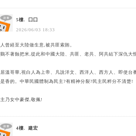
5樓.
囗囗
2026
/
06
/
03
18
:
33
有人曾経至大陸做生意,被共匪索賄。
偷鷄不著蝕把米,從此和中國大陸、共匪、老共、阿共結下深仇大
居溫哥華,視白人為上帝、凡說洋文、西洋人、西方人、即使台番
都是香的。中華民國體制為民主?有精神分裂?民主民粹分不清楚!
主乃女中豪傑,敬佩!
4樓.
建宏