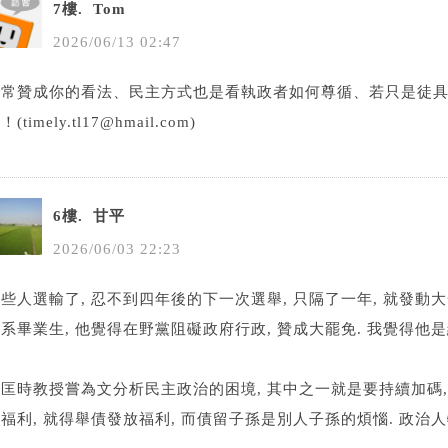
7樓.
Tom
2026
/
06
/
13
02
:
47
非常贊成你的看法、民主方式也是看執政者如何尊循、若只是徒
！(timely.tl17@hmail.com)
6樓.
甘平
2026
/
06
/
03
22
:
23
些人選輸了, 忍不到四年後的下一次選舉, 只隔了一年, 就發動大
系畢業生, 他覺得在野黨阻礙政府行政, 贊成大罷免. 我覺得他
匡時教授嘗為文分析民主政治的困境, 其中之一就是要持續加碼,
福利, 就得舉債發放福利, 而債留子孫是別人子孫的煩惱. 政治