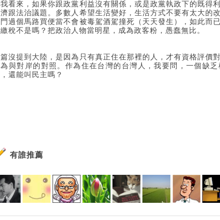
在我看來，如果你跟政黨利益沒有關係，或是政黨執政下的既得
經濟跟法治議題。多數人希望生活變好，生活方式不要有太大的
出門過個馬路買便當不會被毒駕酒駕撞死（天天發生），如此而
要繳稅不是嗎？把政治人物當明星，成為政客粉，愚蠢無比。
通篇沒提到大陸，是因為只有真正住在那裡的人，才有資格評價
作為與對岸的對照。作為住在台灣的台灣人，我要問，一個缺乏
度，還能叫民主嗎？
有誰推薦