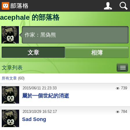
acephale 的部落格
作家：黑偽熊
文章
相簿
文章列表
所有文章
(60)
2015
/
06
/
11
21:23:33
739
屬於一個世紀的消逝
2013
/
10
/
29
16:52:17
784
Sad Song