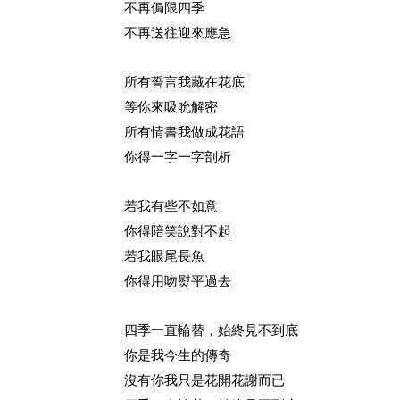
不再侷限四季
不再送往迎來應急
所有誓言我藏在花底
等你來吸吮解密
所有情書我做成花語
你得一字一字剖析
若我有些不如意
你得陪笑說對不起
若我眼尾長魚
你得用吻熨平過去
四季一直輪替，始終見不到底
你是我今生的傳奇
沒有你我只是花開花謝而已