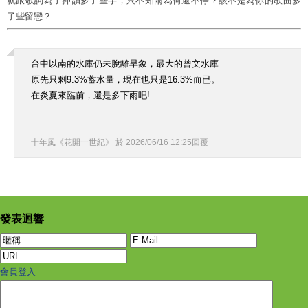
就跟歌詞為了押韻多了些字，只不知雨為何還不停？該不是為你的歌曲多
了些留戀？
台中以南的水庫仍未脫離旱象，最大的曾文水庫
原先只剩9.3%蓄水量，現在也只是16.3%而已。
在炎夏來臨前，還是多下雨吧!.....
十年風《花開一世紀》
於
2026
/
06
/
16
12
:
25
回覆
發表迴響
會員登入