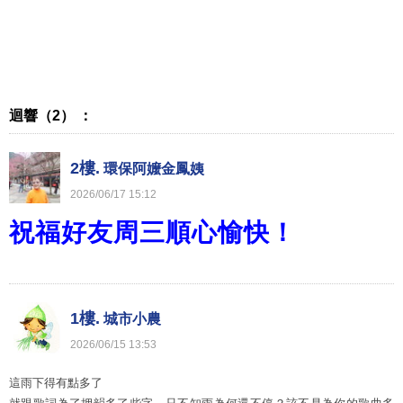
迴響（2） ：
2樓.
環保阿嬤金鳳姨
2026
/
06
/
17
15
:
12
祝福好友周三順心愉快！
1樓.
城市小農
2026
/
06
/
15
13
:
53
這雨下得有點多了