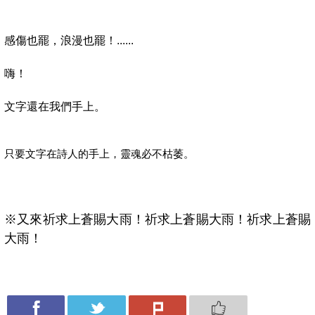
感傷也罷，浪漫也罷！......
嗨！
文字還在我們手上。
只要文字在詩人的手上，靈魂必不枯萎。
※又來祈求上蒼賜大雨！祈求上蒼賜大雨！祈求上蒼賜
大雨！