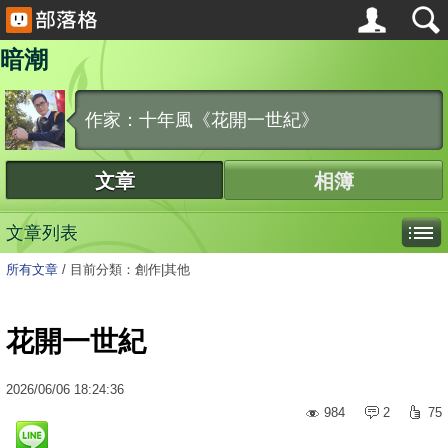
暗潮
作家：十年風《花開一世紀》
文章
相簿
文章列表
所有文章
/
目前分類：創作|其他
花開一世紀
2026
/
06
/
06
18:24:36
984
2
75