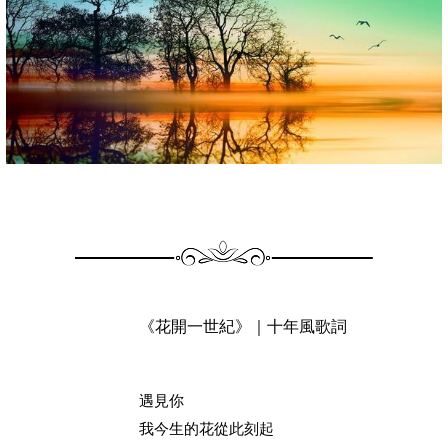
《花開一世紀》｜十年風歌詞
遇見你
我今生的花從此刻起