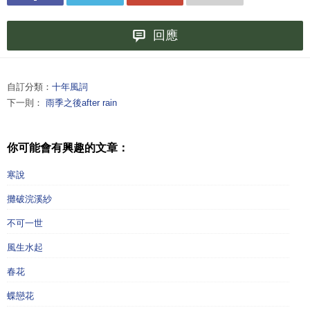
回應
自訂分類：
十年風詞
下一則：
雨季之後after rain
你可能會有興趣的文章：
寒說
攤破浣溪紗
不可一世
風生水起
春花
蝶戀花