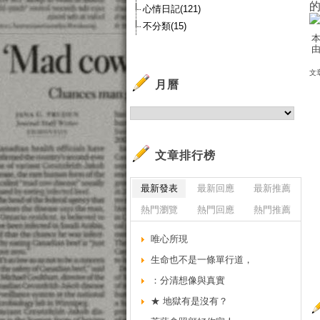
心情日記(121)
不分類(15)
本
由
文
月曆
文章排行榜
最新發表
最新回應
最新推薦
熱門瀏覽
熱門回應
熱門推薦
唯心所現
生命也不是一條單行道，
：分清想像與真實
★ 地獄有是沒有？