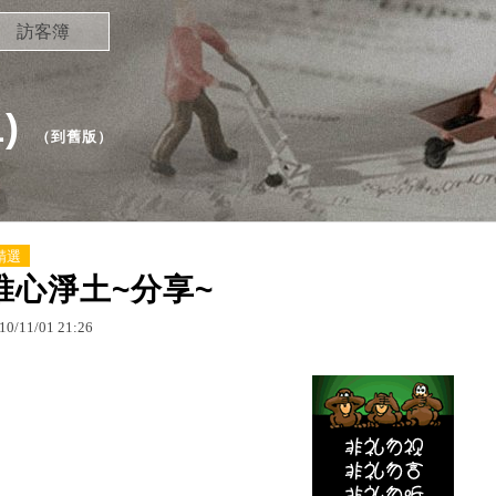
訪客簿
)
（
到舊版
）
精選
唯心淨土~分享~
10
/
11
/
01
21
:
26