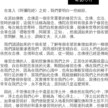
在進入《阿彌陀經》之前，我們要明白一些細節。
在原始
佛教
，念佛是一個非常重要的修習方法。念佛、念法
在世時的修習，這個方法稱為隨念。佛陀在世時有很多弟子修習
喜捨，每次稱念世尊時，我們自然會感到安康，能擁有世尊的安
常合掌念誦「禮敬世尊，阿羅漢，正知」，然後誦如來的十個名
逝、世間解、無上士、調御丈夫、天人師、佛。
我們讀誦如來的十個名號，了解每個名號皆象徵如來的一種德
時，我們讓能量滲透我們，因而感到更安穩自在。以往人們也如
們依然在念佛、念僧和念戒，因此，從一開始，念佛便已經是傳
修習念佛的人，最初想像佛在我們之外，正居住於衹園或靈山
的安穩、自在和慈悲喜捨的元素。剛開始修習念佛，佛在我們之
也在我們之外。因為在我們的心識中，也有如佛般安穩自在的種
知、明行足的種子。當我們如此念佛，既能接觸到在我們之外的
好，我們會很快發現，其實佛常常在我們心中。因此，當佛往生
佛常常在我們之中，永不會死去，原則就只是這麼簡單。
因此，不管佛在淨土中還是在淨土外，佛依然在我們心中，淨
心中，淨土也在我們心中，那稱為「唯心淨土」。「淨土位於西
念。如果修習得好，我們便能更深入地看到阿彌陀佛和淨土並不
方。因此，修習得好和還未修習得好的人，同樣達到成果，但修