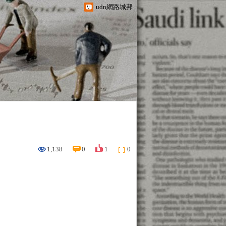
udn網路城邦
1,138
0
1
0