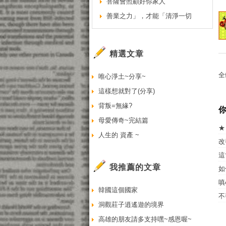
菩薩會照顧好你家人
善業之力」，才能「清淨一切
精選文章
全
唯心淨土~分享~
這樣想就對了(分享)
背叛=無緣?
母愛傳奇~完結篇
★
人生的 資產 ~
改
這
我推薦的文章
如
嗔
韓國這個國家
不
洞觀莊子逍遙遊的境界
高雄的朋友請多支持嘿~感恩喔~