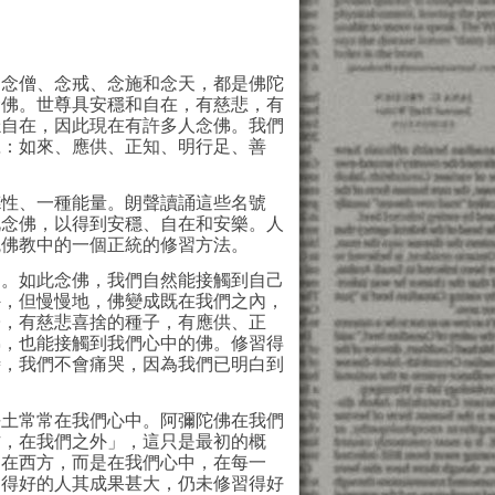
、念僧、念戒、念施和念天，都是
佛陀
念佛。世尊具安穩和自在，有慈悲，有
穩自在，因此現在有許多人念佛。我們
號：如來、應供、正知、明行足、善
性、一種
能量
。朗聲讀誦這些名號
此念佛，以得到安穩、自在和安樂。人
統佛教中的一個正統的修習方法。
。如此念佛，我們自然能接觸到自己
外，但慢慢地，佛變成既在我們之內，
子，有慈悲喜捨的種子，有應供、正
佛，也能接觸到我們心中的佛。修習得
時，我們不會痛哭，因為我們已明白到
土常常在我們心中。阿彌陀佛在我們
方，在我們之外」，這只是最初的概
只在西方，而是在我們心中，在每一
習得好的人其成果甚大，仍未修習得好