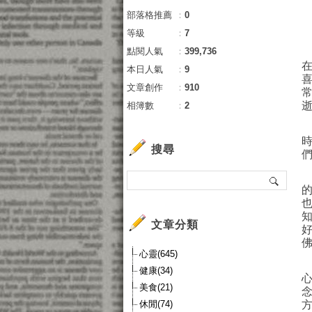
部落格推薦
：
0
等級
：
7
點閱人氣
：
399,736
本日人氣
：
9
文章創作
：
910
相簿數
：
2
搜尋
文章分類
心靈(645)
健康(34)
美食(21)
休閒(74)