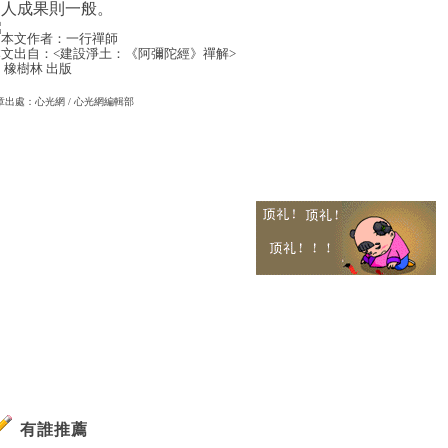
的人成果則一般。
本文作者：一行禪師
文出自：<
建設淨土：《阿彌陀經》禪解
>
 橡樹林 出版
章出處：
心光網
/ 心光網編輯部
有誰推薦