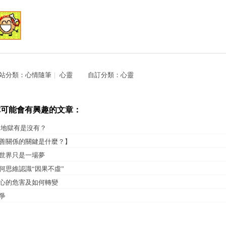
站分類：
心情隨筆
｜
心靈
自訂分類：
心靈
你可能會有興趣的文章：
 地獄有是沒有？
善關係的關鍵是什麼？】
世界只是一場夢
何思維認識“因果不虛”
心的危害及如何轉變
爭