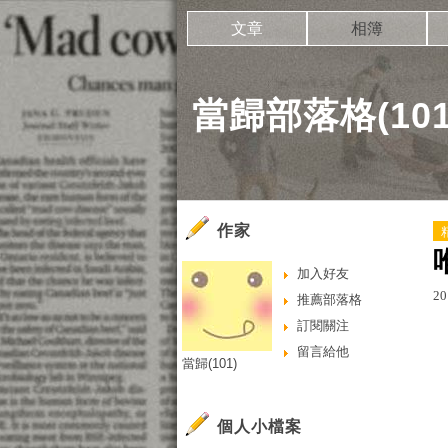
文章
相簿
當歸部落格(101
作家
加入好友
20
推薦部落格
訂閱關注
留言給他
當歸(101)
個人小檔案