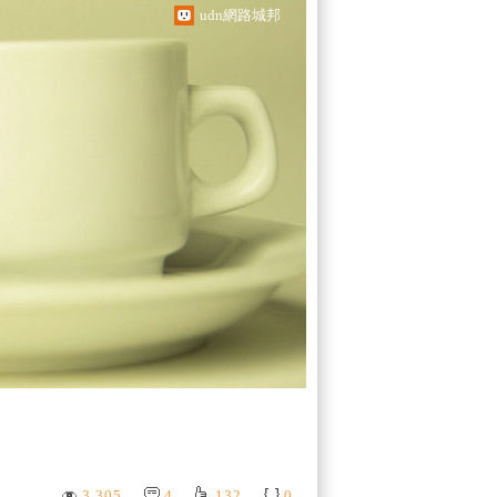
udn網路城邦
3,305
4
132
0