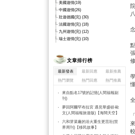
美國遊情(19)
中國遊情(26)
壯遊德國(完) (30)
法國遊情(完) (18)
九州遊情(完) (12)
瑞士遊情(完) (10)
文章排行榜
最新發表
最新回應
最新推薦
熱門瀏覽
熱門回應
熱門推薦
來自點名17號的記憶(人間福報副
刊)
夢回阿爾罕布拉宮 遇見華盛頓‧歐
文(人間福報旅遊版)【海闊天空】
六和芽菜廠的浴火重生更茁壯(世
界周刊)【移民故事】