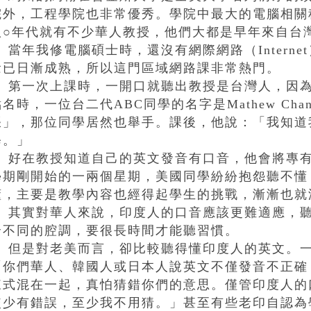
院外，工程學院也非常優秀。學院中最大的電腦相關
八○年代就有不少華人教授，他們大都是早年來自台
當年我修電腦碩士時，還沒有網際網路（Interne
念已日漸成熟，所以這門區域網路課非常熱門。
第一次上課時，一開口就聽出教授是台灣人，因為
點名時，一位台二代ABC同學的名字是Mathew Ch
張」，那位同學居然也舉手。課後，他說：「我知道
修。」
好在教授知道自己的英文發音有口音，他會將專有
學期剛開始的一兩個星期，美國同學紛紛抱怨聽不懂
懂，主要是教學內容也經得起學生的挑戰，漸漸也就
其實對華人來說，印度人的口音應該更難適應，聽
全不同的腔調，要很長時間才能聽習慣。
但是對老美而言，卻比較聽得懂印度人的英文。一
「你們華人、韓國人或日本人說英文不僅發音不正確
來式混在一起，真怕猜錯你們的意思。僅管印度人的
較少有錯誤，至少我不用猜。」甚至有些老印自認為