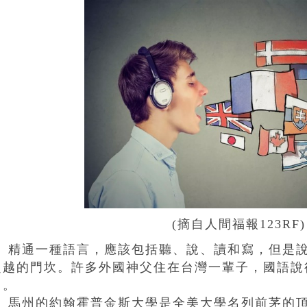
(摘自人間福報123RF)
精通一種語言，應該包括聽、說、讀和寫，但是說
超越的門坎。許多外國神父住在台灣一輩子，國語說
了。
馬州的約翰霍普金斯大學是全美大學名列前茅的頂