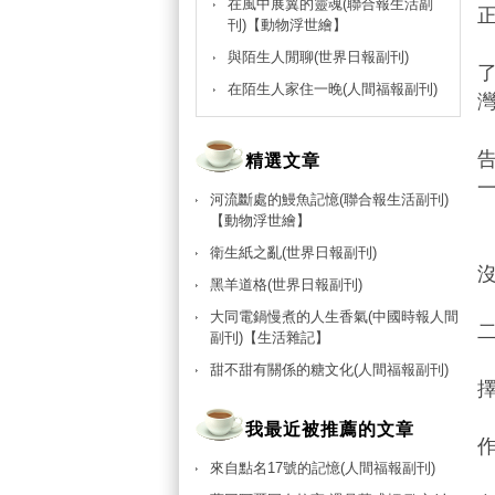
在風中展翼的靈魂(聯合報生活副
刊)【動物浮世繪】
與陌生人閒聊(世界日報副刊)
在陌生人家住一晚(人間福報副刊)
精選文章
河流斷處的鰻魚記憶(聯合報生活副刊)
【動物浮世繪】
衛生紙之亂(世界日報副刊)
黑羊道格(世界日報副刊)
大同電鍋慢煮的人生香氣(中國時報人間
副刊)【生活雜記】
甜不甜有關係的糖文化(人間福報副刊)
我最近被推薦的文章
來自點名17號的記憶(人間福報副刊)