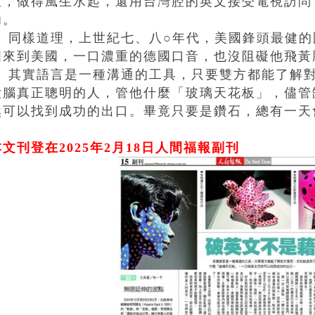
板，做得風生水起，還用台灣腔的英文接受電視訪問
功。
同樣道理，上世紀七、八○年代，美國鋒頭最健的
國來到美國，一口濃重的德國口音，也沒阻礙他飛黃
其實語言是一種溝通的工具，只要雙方都能了解對
大腦真正聰明的人，管他什麼「玻璃天花板」，儘管
然可以找到成功的出口。畢竟只要是鑽石，總有一天
文刊登在2025年2
月18日人間福報副刊