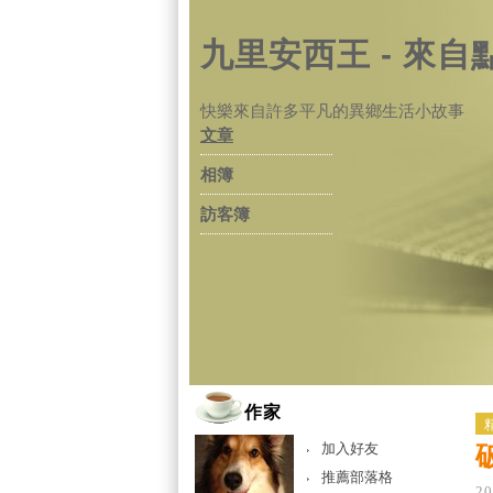
九里安西王 - 來自
快樂來自許多平凡的異鄉生活小故事
文章
相簿
訪客簿
作家
加入好友
推薦部落格
20