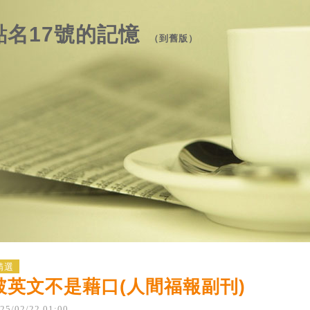
點名17號的記憶
（
到舊版
）
精選
破英文不是藉口(人間福報副刊)
25
/
02
/
22
01
:
00