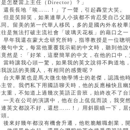
是怎麼當上主任（Director）？」
還長長地「唉……！」了一聲，引起轟堂大笑。
但是笑歸笑，如果連華人小孩都不肯忍受自己父親
認同。留美的第一代華人移民，多的是國內外名校畢
往往是無法打破主流社會「玻璃天花板」的藉口之一
早年我還在蒙大念研究所時，指導教授是一位聰明
學幾句中文，每當他重覆我示範的中文時，聽到他說
應竟然是：「好笨，這麼簡單的中文，在他的口中，
當時讓我心頭一驚，如果我的英文說得不夠道地，
聽我說話的美國人，有相同的感覺呢？
台大畢業也是馬大微生物學博士的老傑，認識他時
小主管。我們私下用國語聊天時，他的反應極快且幽
音太重，不知道上過幾次英語正音班，始終改不了台
一天在公司的演講中，他在台上侃侃而談，我突然
「連英文都說不好，還想……！」用斜眼瞄一下，居
對頭。
後來好幾年都沒有機會升遷，他乾脆離職創業，開