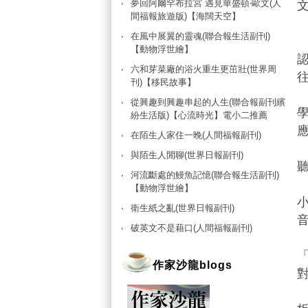
夢回阿爾罕布拉宮 遇見華盛頓‧歐文(人
文
間福報旅遊版)【海闊天空】
在風中展翼的靈魂(聯合報生活副刊)
【動物浮世繪】
六和芽菜廠的浴火重生更茁壯(世界周
刊)【移民故事】
從興趣到興趣串起的人生(聯合報副刊繽
紛生活版)【心流時光】電小二推薦
在陌生人家住一晚(人間福報副刊)
與陌生人閒聊(世界日報副刊)
河流斷處的鰻魚記憶(聯合報生活副刊)
【動物浮世繪】
衛生紙之亂(世界日報副刊)
破英文不是藉口(人間福報副刊)
作家沙龍blogs