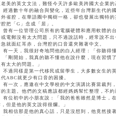
正老美的英文文法，難怪今天許多歐美跨國大企業的
經過數十年的融合與變化，近些年台灣新生代的國
了外省腔，在華語圈中獨樹一格，卻也發展出獨特的
灣腔把「G」念成「居」。
曾有一位管理公司所有的電腦硬體和應用軟體的台
告或電郵沒有太大問題，只不過說話時，經常說不出
一急就面紅耳赤，台灣腔的口音還夾雜著中文。
有一天，我很好奇地問他的白人經理：「你聽得懂
「剛開始，我真的聽不懂他在說什麼，現在習慣了
沒有太大的問題。」
不過同樣是第一代移民或留學生，大多數女生的英
二代ABC就更少有口音的困擾。
有一次，應邀在中文學校的中文演講比賽當裁判，
擇的主題。他們的文稿應該都經媽媽幫忙整理，不約
有位初中的小朋友說：「我的爸爸雖然是博士，在美
作，但是他的英文說得很爛。」
我相信那是他的真心話，只是沒想到，他竟然接著