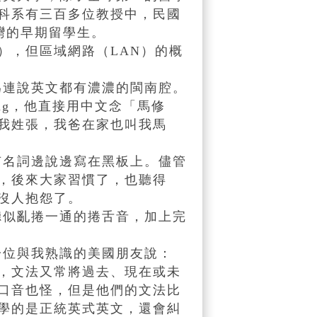
科系有三百多位教授中，民國
灣的早期留學生。
t），但區域網路（LAN）的概
連說英文都有濃濃的閩南腔。
ang，他直接用中文念「馬修
我姓張，我爸在家也叫我馬
名詞邊說邊寫在黑板上。儘管
，後來大家習慣了，也聽得
沒人抱怨了。
似亂捲一通的捲舌音，加上完
位與我熟識的美國朋友說：
，文法又常將過去、現在或未
口音也怪，但是他們的文法比
學的是正統英式英文，還會糾