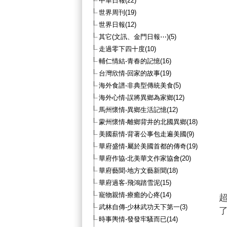
中華日報(22)
世界周刊(19)
世界日報(12)
其它(文訊、金門日報⋯)(5)
走過零下四十度(10)
輔仁情結-青春的記憶(16)
台灣欣情-回家的故事(19)
海外食譜-非典型傳統美食(5)
海外心情-誤將異鄉為家鄉(12)
馬州懷情-異鄉生活記憶(12)
蒙州懷情-離鄉背井的北國異鄉(18)
美國薪情-背著公事包走遍美國(9)
華府盛情-屬於美國首都的傳奇(19)
華府作協-北美華文作家協會(20)
華府藝聞-地方文藝新聞(18)
華府過客-飛鴻踏雪泥(15)
寵物親情-療癒的心疼(14)
武林自傳-少林武功天下第一(3)
時事輿情-發發牢騷而已(14)