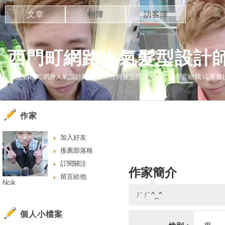
文章
相簿
訪客簿
西門町網路人氣髮型設計師N
我是西門町網路人氣設計師Nick 有任何髮型問題可以直接留言給我 或者直接FB
作家
加入好友
推薦部落格
訂閱關注
作家簡介
留言給他
Ncik
ㄏㄏ^_^
個人小檔案