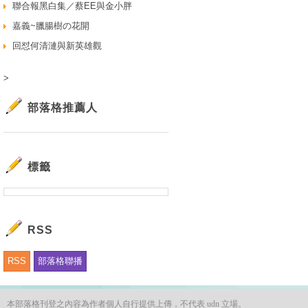
聯合報黑白集／蔡EE與金小胖
嘉義~臘腸樹の花開
回怼何清漣與新英雄觀
>
部落格推薦人
標籤
RSS
RSS
部落格聯播
本部落格刊登之內容為作者個人自行提供上傳，不代表 udn 立場。