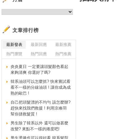
文章排行榜
最新發表
最新回應
最新推薦
熱門瀏覽
熱門回應
熱門推薦
炎炎夏日 一定要讓頭髮顏色看起
來夠清爽 你選好了嗎?
韓系油頭可以怎麼抓? 快來嘗試看
看不一樣的分線油頭 ! 讓你成為成
熟的歐巴 !
自己把頭髮漂的不均勻 該怎麼辦?
趕快來找我們救援 ! 利用京喚羽
幫你拯救髮質 !
男生除了韓系以外 還可以做甚麼
改變? 來點不一樣的捲度吧!
男生燙捲也可以很好看 韓系髮型