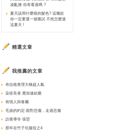
凌亂捲 你有看過嗎 ?
夏天該用什麼樣的髮色? 這幾款
你一定要選一個嘗試 不然怎麼過
這夏天 !
精選文章
我推薦的文章
布拉格查理大橋超人氣
染疫長者 應加速給藥
有情人與眷屬
毛孩的約定-面對悲傷，走過悲傷
訪善導寺 張堃
那年在竹子坑服役之4