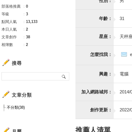
性別：
男
部落格推薦
：
0
等級
：
3
年齡：
31
點閱人氣
：
13,133
本日人氣
：
2
星座：
天秤
文章創作
：
38
相簿數
：
2
怎麼找我：
搜尋
興趣：
電腦
加入網路城邦：
2014/0
文章分類
不分類(38)
創作更新：
2022/0
推薦人清單
月曆