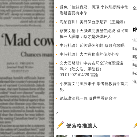
避免「偉慈真君」再現 李乾龍提醒中常
全
委發言要有水準
海納百川》美日保台原是夢（王晨鐘）
蔡英文稱中火減煤完勝歷任總統 國民黨
揭三大謊嗆：蔡才是燃煤狂人
沈
中時社論》延後退休年齡 蔡政府敢嗎
時
中時社論》大內宣務虛的偏差外交
時
文大國發所》中共布局全球海軍還遠
時
嗎？（陸文浩、廖德智）
時
09:012021/04/28 言論
海
小英論文門風波未平 學者批教育部當共
犯
總統讚清冠一號 讓世界看到台灣
>
部落格推薦人