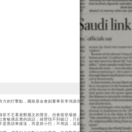
到有力的打擊點，國政基金會副董事長李鴻源亦自信地說，習近平
。
綠皆不乏看衰鄭麗文的聲音。但會面登場後，習近平沒有表達任
社會敏感反應的談話；綠營找不到破口，只好聚焦質疑鄭麗文前
不是黑頭車接送，而是搭小巴；不用說，這當然是外行發言。