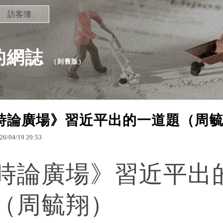
訪客簿
 的網誌
（
到舊版
）
時論廣場》習近平出的一道題（周
26
/
04
/
19
20
:
53
時論廣場》習近平出
（周毓翔）