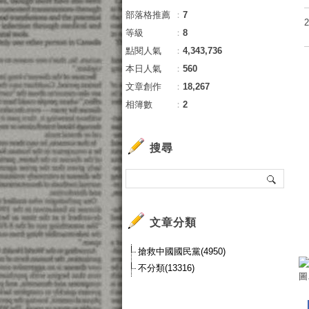
部落格推薦
：
7
等級
：
8
點閱人氣
：
4,343,736
本日人氣
：
560
文章創作
：
18,267
相簿數
：
2
搜尋
文章分類
搶救中國國民黨(4950)
不分類(13316)
圖