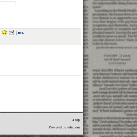
▲top
Powered by
udn.com