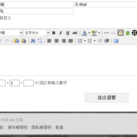
員登入
字體
文字大小
+
=
※ 請計算輸入數字
送出迴響
 udn 立場。
款
︱
著作權聲明
︱
隱私權聲明
︱
客服