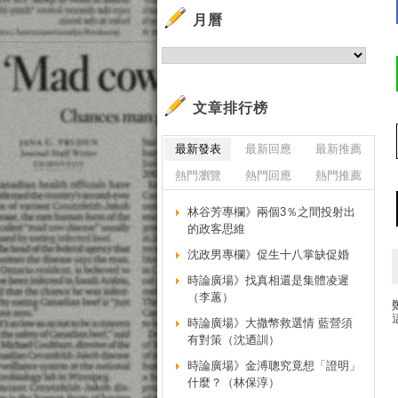
月曆
文章排行榜
最新發表
最新回應
最新推薦
熱門瀏覽
熱門回應
熱門推薦
林谷芳專欄》兩個3％之間投射出
的政客思維
沈政男專欄》促生十八掌缺促婚
時論廣場》找真相還是集體凌遲
（李蕙）
時論廣場》大撒幣救選情 藍營須
有對策（沈迺訓）
時論廣場》金溥聰究竟想「證明」
什麼？（林保淳）