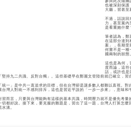
參與此次隨團
也被深刻保護
大廳，習甚至
不過，話說回
力，甚至黨內
是看重她什麼
筆者認為，鄭
在這部分達到
案」，長期受
何嘗不是一種
國兩制的狀態
這也是為何，
度而論，這符
話，或許也是
「堅持九二共識、反對台獨」。這些基礎早在鄭麗文登陸前就已確立，習
「統一」是中共一直追求的目標，但在台灣卻是讓多數人都難以直視。對
讓台灣人對統一不感到排斥，這也是習近平說的「一步一步來」，意味和
對習而言，只要與台灣能夠有這樣的基本共識，時間壓力就不是優先考量
一切都好說。接下來，要克服的難題是，習出了這一題，台灣人打算怎麼
黑水溝。