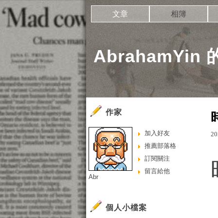
文章
相簿
AbrahamYin
作家
加入好友
20
推薦部落格
訂閱關注
留言給他
Abr
個人小檔案