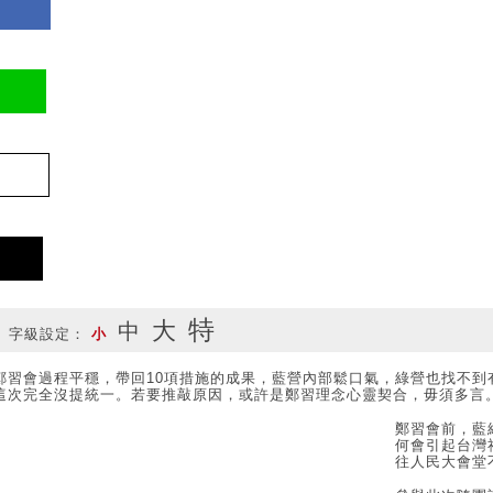
複
製
特
大
中
連
字級設定：
小
結
鄭習會過程平穩，帶回10項措施的成果，藍營內部鬆口氣，綠營也找不
這次完全沒提統一。若要推敲原因，或許是鄭習理念心靈契合，毋須多言
鄭習會前，藍
何會引起台灣
往人民大會堂