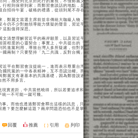
訪問，感受到北京對此行的重視，不僅鄭麗文的維安，副主席們
，行程則保密到家；而鄭習會談話的地點，是接待他國元首的東
親自招待午宴，破格的禮遇，從頭到尾不存在貶低的問題。
來，鄭麗文當選主席前並非傳統大咖級人物，沒有任何政治勢
至今仍不少對她領導能力懷疑的聲音，習近平為何高規格接待，
？這點值得深思。
麗文清楚理解習近平的兩岸願景，以及習近平對台的看法，雙方
相當程度的心靈契合；事實上，中共提出的「一國兩制，台灣方
到民進黨利用，導致台灣人多所疑慮，但對習而言，眼前的現狀
一國兩制？只要堅持「九二共識，反對台獨」，現狀其實已是一
。
習近平在鄭習會沒提統一，進而表示尊重台灣的制度。就某種角
合國民黨的一中各表精神，互不否認治權。而習之所以有這席談
與鄭麗文有著基本的共識基礎，因為鄭曾說過「我是中國人」、
自然不用多言。
此現實差距，中共當然曉得，所以若要追求和平統一，勢必得先
平統一不可能一蹴可幾。
的事。而他也透過鄭習會釋出這樣的訊息，只要「心靈契合」，
回應？要怎麼解這題？兩岸問題恐怕也不是單憑善意就能跨過這
回覆
推薦
引用
列印