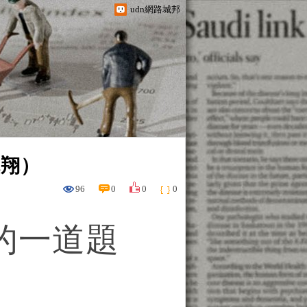
udn網路城邦
毓翔）
96
0
0
0
的一道題