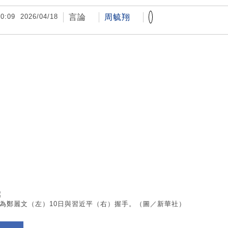
言論
周毓翔
20:09
2026/04/18
為鄭麗文（左）10日與習近平（右）握手。（圖／新華社）