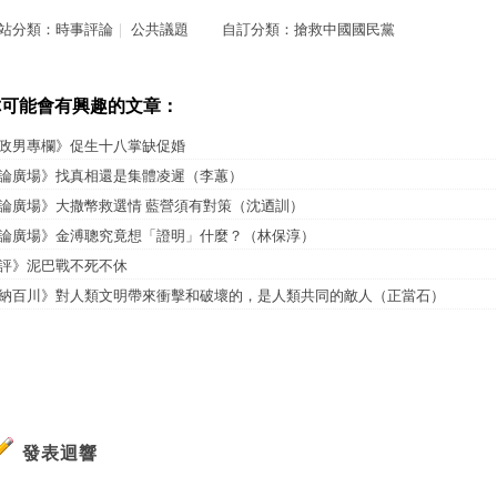
站分類：
時事評論
｜
公共議題
自訂分類：
搶救中國國民黨
你可能會有興趣的文章：
政男專欄》促生十八掌缺促婚
論廣場》找真相還是集體凌遲（李蕙）
論廣場》大撒幣救選情 藍營須有對策（沈迺訓）
論廣場》金溥聰究竟想「證明」什麼？（林保淳）
評》泥巴戰不死不休
納百川》對人類文明帶來衝擊和破壞的，是人類共同的敵人（正當石）
發表迴響