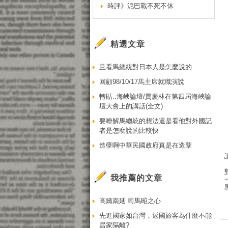
時評》泥巴戰不死不休
精選文章
且看馬總統對日本人是怎麼說的
回顧98/10/17馬主席就職演說
轉貼..海峽論壇/賈慶林在第四屆海峽論
壇大會上的講話(全文)
要瞭解馬總統的想法還是看他對外國記
者是怎麼說的比較快
造孽啊中華民國政府真是在造孽
我推薦的文章
高鐵南延 司馬昭之心
先進國家如台灣，返國旅客為什麼不能
居家隔離?