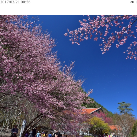
2017
/
02
/
21
00
:
56