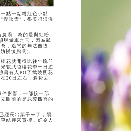
著一點一點粉紅色小點
"櫻吹雪"
，很美很浪漫
武陵農場，為的是與紅粉
頓與暈車之苦，
因為武
一會，迷戀的無法自拔
妨慢慢點閱)
。
櫻花就開得比往年晚並
國光號武陵櫻花季一日遊
臉書有人PO了武陵櫻花
在20日左右，趕緊去
事件影響
，一部接一部
矗立眼前的是
武陵四秀的
。
已經長出葉子來了
，陽
單車結伴來賞櫻
，好令人