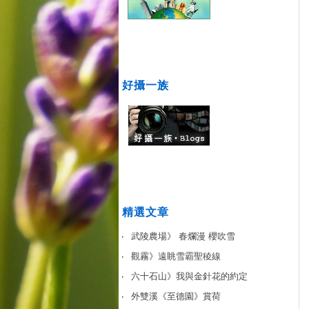
好攝一族
精選文章
武陵農場》 春爛漫 櫻吹雪
觀霧》遠眺雪霸聖稜線
六十石山》我與金針花的約定
外雙溪《至德園》賞荷