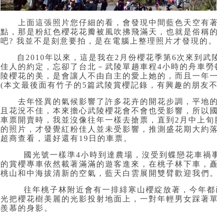
上面這張照片
您仔細的看
，會發現中間藍色天空有
點
，那是
粉紅色
櫻花花瓣被風吹拂飛滿天
，也就是俗稱的
吧? 我並不是刻意要拍
，是在電腦上整理照片才發現的
。
自2010年以來，這是我在2月份櫻花季第6次來到
佳人的約定，忘卻了台北－武陵單趟車程4小時的舟車勞
陵櫻花的美，是會讓人不由自主的愛上她的，而且一年
(本文最後面有竹子的5篇武陵賞櫻記錄
，有興趣的朋友不
去年怪異的氣候影響了許多花卉的開花步調，平地的
且花況不佳，本來擔心武陵櫻花會不會也受影響，所以
車票開賣時
，
我並沒像往年一樣去搶票，直到2月中上旬
的照片，才發覺紅粉佳人並未受影響，推測盛花期大約落
超商查看
，還好還有
19日的車票。
國光號一樣準4
小時到達
農場，沒受到蝶戀花車禍
的
賞櫻專車依然載著滿滿的遊客進來
，在桃子林下車
，
桃山
和中海拔清新
的空氣
，
藍天白雲
展開雙臂歡迎我們
往年
桃子林附近會有一排緋寒山櫻綻放著
，今年都
光把櫻花樹美麗的光影投射地面上
，一對年輕男女踩著
羨慕的身影
。