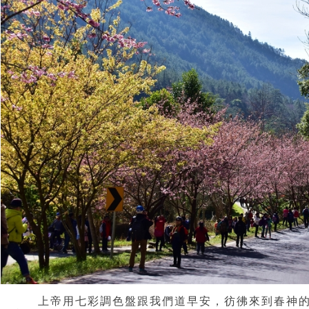
上帝用七彩調色盤跟我們道早安
，
彷彿來到春神