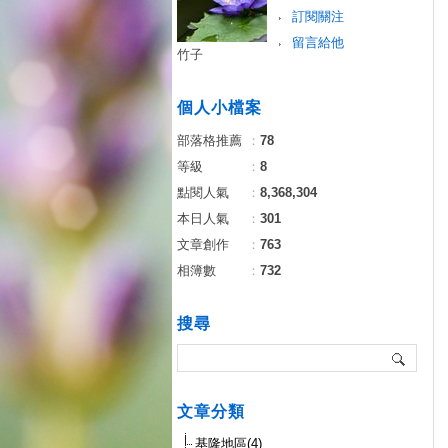
訂閱關注
留言給他
竹子
個人小檔案
部落格推薦
：
78
等級
：
8
點閱人氣
：
8,368,304
本日人氣
：
301
文章創作
：
763
相簿數
：
732
搜尋
文章分類
基隆地區(4)