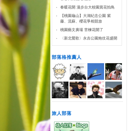
春暖花開 漫步台大校園賞花拍鳥
【桃園龜山】大湖紀念公園 紫
藤、流蘇、櫻花爭相競放
桃園藝文廣場 苦楝花開了
〈新北鶯歌〉永吉公園炮仗花盛開
部落格推薦人
旅人部落