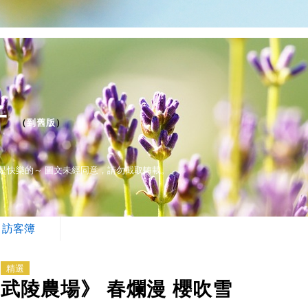
子
（
到舊版
）
是快樂的～ 圖文未經同意，請勿截取轉載。
訪客簿
精選
武陵農場》 春爛漫 櫻吹雪