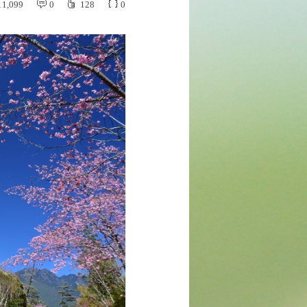
11,099
0
128
0