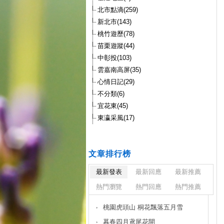
北市點滴(259)
新北市(143)
桃竹遊歷(78)
苗栗遊蹤(44)
中彰投(103)
雲嘉南高屏(35)
心情日記(29)
不分類(6)
宜花東(45)
東瀛采風(17)
文章排行榜
最新發表
最新回應
最新推薦
熱門瀏覽
熱門回應
熱門推薦
桃園虎頭山 桐花飄落五月雪
暮春四月鳶尾花開