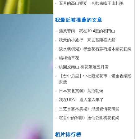
五月的高山饗宴 合歡東峰玉山杜鵑
我最近被推薦的文章
淒風苦雨．我在10.4度的石門山
秋天的小旅行 來去基隆看大船
淡水楓樹湖》尋金花石蒜巧遇木蘭花初綻
楊梅仙草花
桃園虎頭山 桐花飄落五月雪
【台中后里】中社觀光花市．鬱金香繽紛
浪漫
日本東北賞楓》蔦沼朝燒
我在UDN 邁入第六年了
三芝番婆林農場》浪漫愛情花滿開
喧囂中的寧靜》逸仙公園梅花初綻
相片排行榜