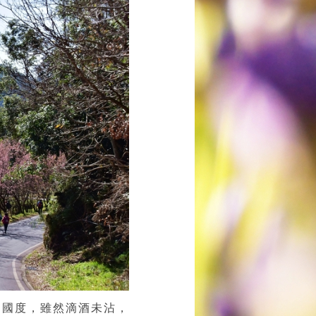
的國度
，雖然滴酒未沾
，