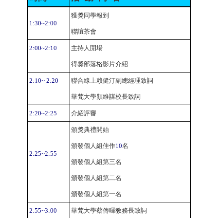
獲獎同學
報到
1:30~2:00
聯誼茶會
2:00~2:10
主持人開場
得獎部落格影片介紹
2:10~ 2:20
聯合線上賴健汀副總經理致詞
華梵大學顏維謀校長致詞
2:20~2:25
介紹評審
頒獎典禮開始
頒發個人組佳作
10
名
2:25~2:55
頒發個人組第三名
頒發個人組第二名
頒發個人組第一名
2:55~3:00
華梵大學蔡傳暉教務長致詞