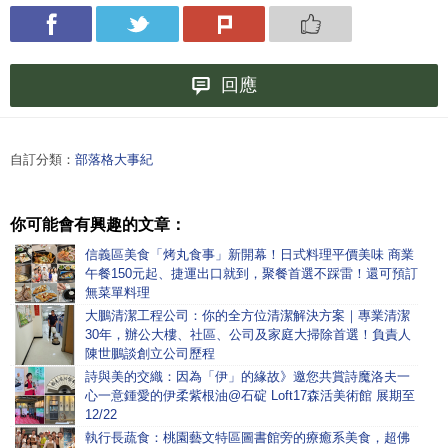
回應
自訂分類：
部落格大事紀
你可能會有興趣的文章：
信義區美食「烤丸食事」新開幕！日式料理平價美味 商業
午餐150元起、捷運出口就到，聚餐首選不踩雷！還可預訂
無菜單料理
大鵬清潔工程公司：你的全方位清潔解決方案｜專業清潔
30年，辦公大樓、社區、公司及家庭大掃除首選！負責人
陳世鵬談創立公司歷程
詩與美的交織：因為「伊」的緣故》邀您共賞詩魔洛夫一
心一意鍾愛的伊柔紫根油@石碇 Loft17森活美術館 展期至
12/22
執行長蔬食：桃園藝文特區圖書館旁的療癒系美食，超佛