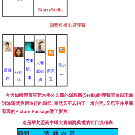
StarryStella
頒獎典禮出席評審
克里
大老
電小
斯。
呂健
蔡美
鷹姐
程如
二
李
吉
玉
晞
姐
今天如晞帶著華梵大學外文四的湯雅茜(Stella)到漢聲電台跟宋銘
討論頒獎典禮進行的細節, 當然又不忘拍了一堆合照, 又忍不住用新
發現的Picture Package做了影片.
這是華梵盃高中職大賽頒獎典禮的節目流程表
時間
活
動
內
容