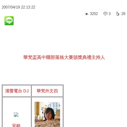
2007
/
04
/
19
22:13:22
3202
3
28
華梵盃高中職部落格大賽
頒獎典禮主持人
漢聲電台 DJ
華梵外文四
宋銘