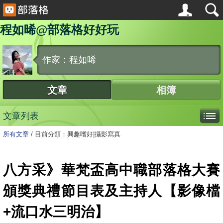
程如晞@部落格好好玩
作家：程如晞
文章
相簿
文章列表
所有文章
/
目前分類：興趣嗜好|攝影寫真
八方采》華梵盃高中職部落格大賽
頒獎典禮節目表及主持人【影像檔
+流口水三明治】