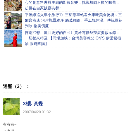
心的創意料理與主廚的即興音樂，挑戰無肉不歡的味蕾，
彷彿在自家飯廳共餐！
平溪線追火車小旅行1》三貂嶺車站看火車吃美食祕境～三
貂嶺商店 河岸觀景雅座 絲瓜麵線、手工餛飩湯、傳統豆花
剉冰 物美價廉
揮別抑鬱、贏回更好的自己》賈玲電影熱辣滾燙啟示錄：
一切都來得及 【同場加映：台灣美容教父ION’S 伊柔紫根
油 限時團購】
迴響（3） ：
3樓.
黃蝶
2007
/
04
/
20
01
:
32
有有有~