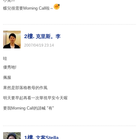
小克!!!
蝶兒很需要Morning Call啦～
2樓.
克里斯。李
2007
/
04
/
19
23
:
14
哇
優秀吔!
佩服
果然是部落格教母的作風
明天要早起再看一次華視早安今天喔
要我Morning Call的請喊 "有"
1樓.
文案Stella