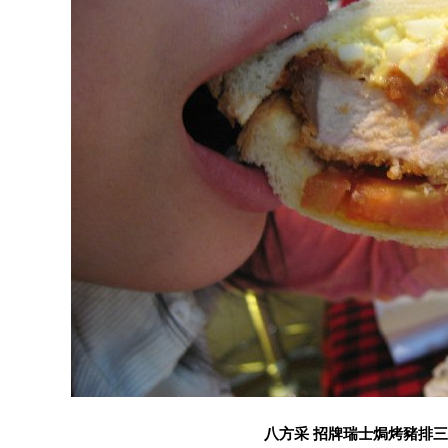
八方采 招牌瑞士焗烤豬排