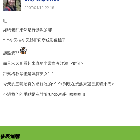
2007
/
04
/
19
22
:
18
哇~
如晞老師果然是行動派的耶
^_^今天拍今天就把它變成影像檔了
超酷滴耶
而且宋大哥看起來真的非常青春洋溢~<帥哥>
部落格教母也是氣質美女^_^
今天的三明治真的超好吃的~^_^<到現在想起來還是意猶未盡>
不過我們的重點是在討論rundown啦~哈哈哈!!!!
發表迴響