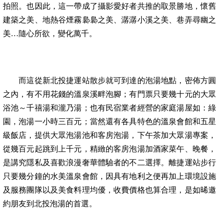
拍照。也因此，這一帶成了攝影愛好者共推的取景勝地，懷舊
建築之美、地熱谷煙霧裊裊之美、潺潺小溪之美、巷弄尋幽之
美…隨心所欲，變化萬千。
而這從新北投捷運站散步就可到達的泡湯地點，密佈方圓
之內，有不用花錢的溫泉溪畔泡腳；有門票只要幾十元的大眾
浴池～千禧湯和瀧乃湯；也有民宿業者經營的家庭湯屋如：綠
園，泡湯一小時三百元；當然還有各具特色的溫泉會館和五星
級飯店，提供大眾泡湯池和客房泡湯，下午茶加大眾湯專案，
從幾百元起跳到上千元，精緻的客房泡湯加酒家菜午、晚餐，
是講究隱私及喜歡浪漫奢華體驗者的不二選擇。離捷運站步行
只要幾分鐘的水美溫泉會館，因具有地利之便再加上環境設施
及服務團隊以及美食料理均優，收費價格也算合理，是如晞邀
約朋友到北投泡湯的首選。