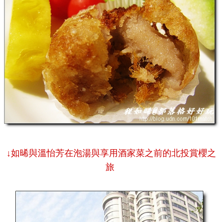
↓如晞與溫怡芳在泡湯與享用酒家菜之前的北投賞櫻之
旅