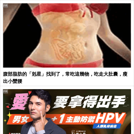
PR
腹部脂肪的「剋星」找到了，常吃這幾物，吃走大肚囊，瘦
出小蠻腰
PR