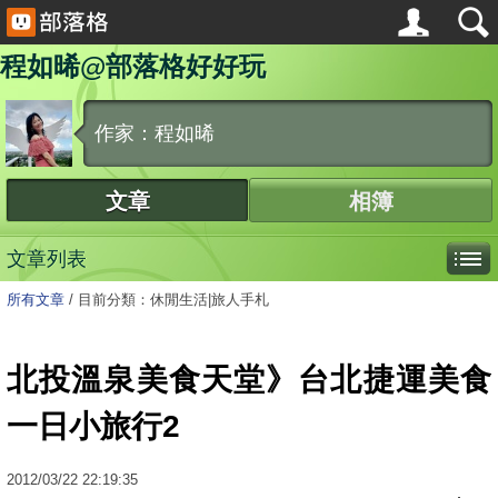
程如晞@部落格好好玩
作家：程如晞
文章
相簿
文章列表
所有文章
/
目前分類：休閒生活|旅人手札
北投溫泉美食天堂》台北捷運美食
一日小旅行2
2012
/
03
/
22
22:19:35