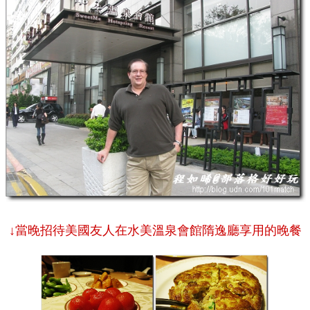
↓當晚招待美國友人在水美溫泉會館隋逸廳享用的晚餐