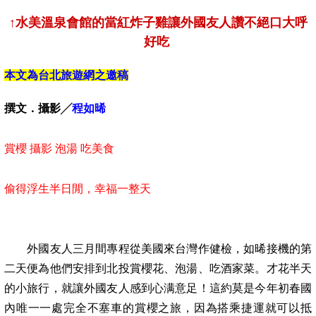
↑水美溫泉會館的當紅炸子雞讓外國友人讚不絕口大呼
好吃
本文為台北旅遊網之邀稿
撰文．攝影╱
程如晞
賞櫻 攝影 泡湯 吃美食
偷得浮生半日閒，幸福一整天
外國友人三月間專程從美國來台灣作健檢，如晞接機的第
二天便為他們安排到北投賞櫻花、泡湯、吃酒家菜。才花半天
的小旅行，就讓外國友人感到心满意足！這約莫是今年初春國
內唯一一處完全不塞車的賞櫻之旅，因為搭乘捷運就可以抵