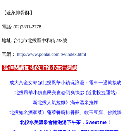
【蓬萊排骨酥】
電話
: (02)2891-2778
地址
:
台北市北投區中和街
238
號
官網：
http://www.ponlai.com.tw/index.html
延伸閱讀如晞的北投小旅行網誌
成大黃金女郎@北投風華小鎮玩浪漫：電車一過就接吻
北投風華小鎮庶民美食@阿爽快炒 (近北投捷運站)
新北投人氣拉麵》滿來溫泉拉麵
北投知名酒家菜》蓬萊餐廳排骨酥、軟玉豆腐、佛跳牆
北投水美溫泉會館泡湯下午茶，Sweet me！