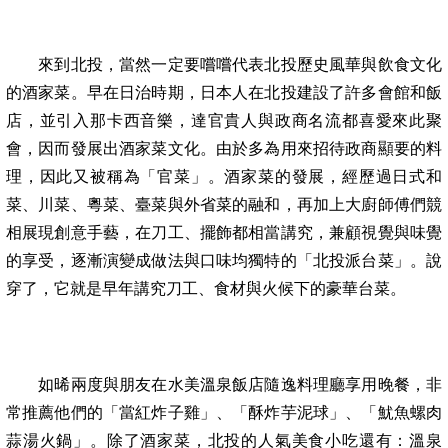
來到北投，當然一定要嚐嚐代表北投歷史風華與飲食文化
的酒家菜。早在日治時期，日本人在北投建設了許多會館和飯
店，並引入那卡西音樂，達官貴人與政商名流都喜愛來此聚
會，因而發展出酒家菜文化。由於多為用來招待政商顯要的料
理，因此又被稱為「官菜」。酒家菜的發展，經歷過日式和
菜、川菜、粵菜、臺菜與外省菜的融和，再加上大廚師傅們競
相展現創意手藝，在刀工、擺飾都相當講究，兼顧視覺與味覺
的享受，逐漸演變成做法與口味均獨特的「北投派台菜」。說
穿了，它就是早年講究刀工、食材與火候下的豪華台菜。
如晞兩度與朋友在水美溫泉飯店隨逸料理廳享用晚餐，非
常推薦他們的「當紅炸子雞」、「酥炸芋泥球」、「魷魚螺肉
蒜湯火鍋」。除了酒家菜，北投的人氣美食小吃還有：溫泉