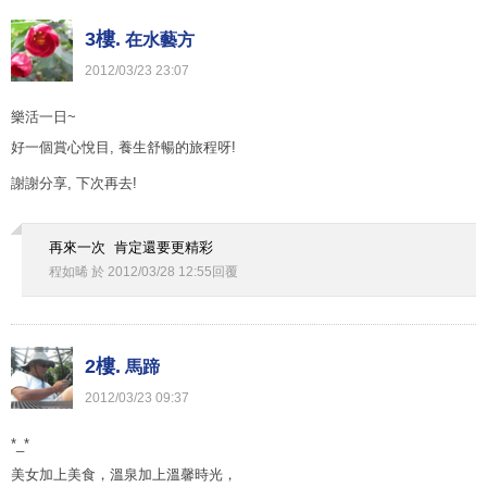
3樓.
在水藝方
2012
/
03
/
23
23
:
07
樂活一日~
好一個賞心悅目, 養生舒暢的旅程呀!
謝謝分享, 下次再去!
再來一次 肯定還要更精彩
程如晞
於
2012
/
03
/
28
12
:
55
回覆
2樓.
馬蹄
2012
/
03
/
23
09
:
37
*_*
美女加上美食，溫泉加上溫馨時光，