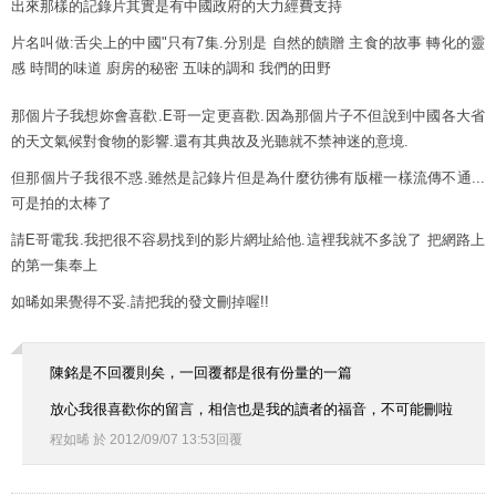
出來那樣的記錄片其實是有中國政府的大力經費支持
片名叫做:舌尖上的中國"只有7集.分別是 自然的饋贈 主食的故事 轉化的靈
感 時間的味道 廚房的秘密 五味的調和 我們的田野
那個片子我想妳會喜歡.E哥一定更喜歡.因為那個片子不但說到中國各大省
的天文氣候對食物的影響.還有其典故及光聽就不禁神迷的意境.
但那個片子我很不惑.雖然是記錄片但是為什麼彷彿有版權一樣流傳不通...
可是拍的太棒了
請E哥電我.我把很不容易找到的影片網址給他.這裡我就不多說了 把網路上
的第一集奉上
如晞如果覺得不妥.請把我的發文刪掉喔!!
陳銘是不回覆則矣，一回覆都是很有份量的一篇
放心我很喜歡你的留言，相信也是我的讀者的福音，不可能刪啦
程如晞
於
2012
/
09
/
07
13
:
53
回覆