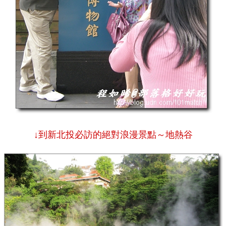
↓到新北投必訪的絕對浪漫景點～地熱谷