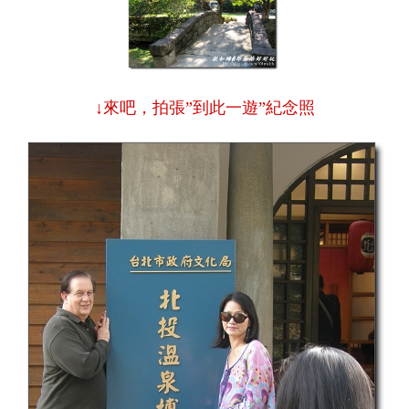
↓來吧，拍張”到此一遊”紀念照