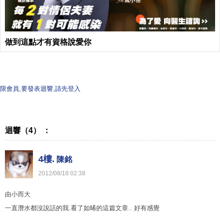
做到這點才有資格說愛你
限會員,要發表迴響,請先登入
迴響（4） ：
4樓.
陳銘
2012
/
08
/
18
02
:
38
由小而大
一直潛水都沒說話的我.看了如晞的這篇文章.. 好有感覺