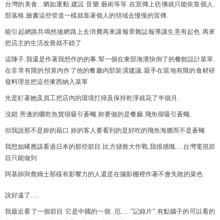
台灣的美食...猶如運動.建設.音樂.藝術等等.在宣傳上彷彿就只能依靠個人.
部落格.臉書這些管道一樣就靠著個人的領域去慢慢的宣傳.
能引起網路共鳴然後網路上去消費再來讓報章雜誌報導讓生意有起色.再來
把店主的生活改善就不錯了
這陣子.我還是作著我想作的的事.幫一個在東部海濱快倒了的餐館設計菜單.
在非常有限的預算內作了他的餐廳內部裝潢建議.親手在當地有限的食材研
發料理並把這些東西納入菜單
光是釘著她及員工把店內的環境打掃及保持乾淨就花了半個月.
沒錯.旁邊的曬乾魚貨很吸引蒼蠅.妳要做的是餐廳.飛魚很吸引蒼蠅.
但我說那不是妳的藉口.妳的客人要看到的是好吃的飛魚海膽而不是蒼蠅
我想如晞應該看過日本的那些節目.比方拯救大作戰.我很感慨....台灣電視節
目只能做到
阿基師與詹姆士那樣有影響力的人還是在攝影棚裡作著不會失敗的菜色
說好遠了....
我最近看了一個節目 它是中國的一個..厄....."記錄片".有點腦子的可以看的