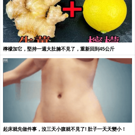
檸檬加它，堅持一週大肚腩不見了，重新回到45公斤
PR
起床就先做件事，沒三天小腹就不見了! 肚子一天天變小！