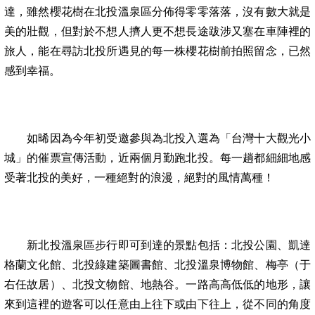
達，雖然櫻花樹在北投溫泉區分佈得零零落落，沒有數大就是
美的壯觀，但對於不想人擠人更不想長途跋涉又塞在車陣裡的
旅人，能在尋訪北投所遇見的每一株櫻花樹前拍照留念，已然
感到幸福。
如晞因為今年初受邀參與為北投入選為「台灣十大觀光小
城」的催票宣傳活動，近兩個月勤跑北投。每一趟都細細地感
受著北投的美好，一種絕對的浪漫，絕對的風情萬種！
新北投溫泉區步行即可到達的景點包括：北投公園、凱達
格蘭文化館、北投綠建築圖書館、北投溫泉博物館、梅亭（于
右任故居）、北投文物館、地熱谷。一路高高低低的地形，讓
來到這裡的遊客可以任意由上往下或由下往上，從不同的角度