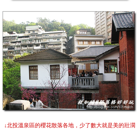
↓北投溫泉區的櫻花散落各地，少了數大就是美的壯濶