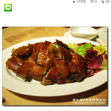
17379
4
63