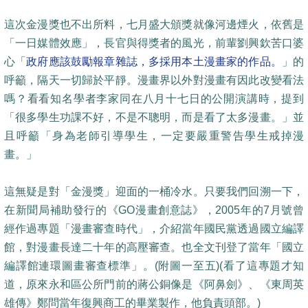
這次金漫獎也不出所料，七月盛大頒獎就像河邊煙火，依舊是
「一日媒體效應」，長官與得獎者的風光，前輩劉興欽苦口婆
心「
政府應該鼓勵報章雜誌，多採用本土漫畫家的作品。
」的
呼籲，隔天一切歸於平靜。漫畫界以外對漫畫有因此改變看法
嗎？看看知名學者李家同在八月十七日的公開演講時，提到
「很多學生功課不好，不是不聰明，而是看了太多漫畫。」並
且呼籲「身為老師引導學生，一定要嚴重警告學生戒掉漫
畫。」
這無疑是對「金漫獎」迎面的一桶冷水。只要我們回溯一下，
在新聞局補助發行的《GO漫畫創意誌》，2005年的7月號曾
經作過專題「漫畫審查時代」，介紹當年國民黨透過國立編譯
館，對漫畫長達二十年的高壓審查。也全文刊登了當年「國立
編譯館連環圖畫審查標準」。(附圖一至五)(看了這專題才知
道，原來永和區公所門前的蔣公銅像是《阿鼻劍》、《東周英
雄傳》鄭問當年復興商工的畢業製作，他負責頭部。)