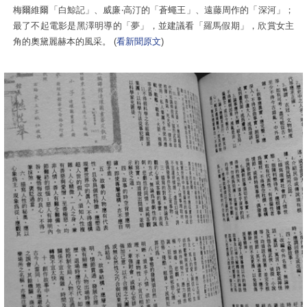
梅爾維爾「白鯨記」、威廉‧高汀的「蒼蠅王」、遠藤周作的「深河」；
最了不起電影是黑澤明導的「夢」，並建議看「羅馬假期」，欣賞女主
角的奧黛麗赫本的風采。 (
看新聞原文
)