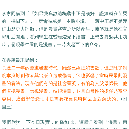
李家同講到「『如果我寫故總統蔣中正是漢奸，證據就在苗栗
的一棵樹下』，一定會被罵是一本爛小說。 」蔣中正是不是漢
奸由歷史去評斷，但是漫畫審查之所以產生，據傳就是他在官
邸附近閒逛，看到學生在昏暗燈光下讀書，正想去嘉勉其用功
時，發現學生看的是漫畫，一時火起而下的命令。
在專題最末提到：
長達二十年的漫畫審查時代，雖然已經煙消雲散，但是除了制
度本身對創作者與出版商造成傷害，它也影響了當時民眾對漫
畫的看法。現在他們有的是社會菁英，有的為人父母師長。他
們漠視漫畫、敵視漫畫、歧視漫畫，並且自發性的擔任起審查
委員。這個部份恐怕才是需要花更長時間去面對解決的。
(附
圖三)
我們對照一下今日現實，的確如此。這種只看到「漫畫」兩