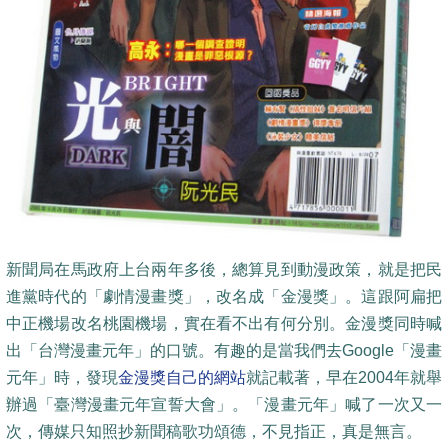
新聞局在馬政府上台兩年多後，總算見到動漫政策，就是把民
進黨時代的「劇情漫畫獎」，改名成「金漫獎」。這跟阿扁把
中正機場改名桃園機場，實在看不出有何分別。金漫獎同時喊
出「台灣漫畫元年」的口號。有趣的是當我們去Google「漫畫
元年」時，發現
金漫獎自己的網站
就記載著，早在2004年就舉
辦過「臺灣漫畫元年宣誓大會」。「漫畫元年」喊了一次又一
次，傳媒只知照抄新聞稿歌功頌德，不見指正，真是無言。