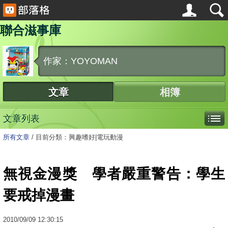
聯合滋事庫
作家：YOYOMAN
文章
相簿
文章列表
所有文章
/
目前分類：興趣嗜好|電玩動漫
無視金漫獎 學者嚴重警告：學生
要戒掉漫畫
2010
/
09
/
09
12:30:15