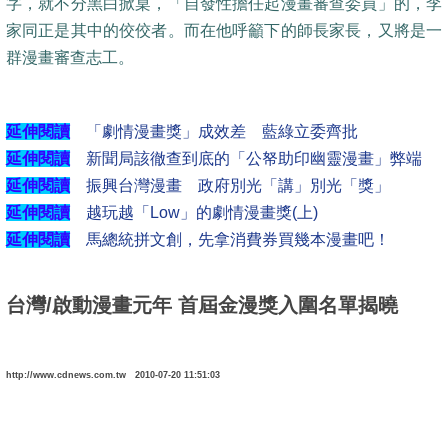
字，就不分黑白掀桌，「自發性擔任起漫畫審查委員」的，李
家同正是其中的佼佼者。而在他呼籲下的師長家長，又將是一
群漫畫審查志工。
延伸閱讀
「劇情漫畫獎」成效差 藍綠立委齊批
延伸閱讀
新聞局該徹查到底的「公帑助印幽靈漫畫」弊端
延伸閱讀
振興台灣漫畫 政府別光「講」別光「獎」
延伸閱讀
越玩越「Low」的劇情漫畫獎(上)
延伸閱讀
馬總統拼文創，先拿消費券買幾本漫畫吧！
台灣/啟動漫畫元年 首屆金漫獎入圍名單揭曉
http://www.cdnews.com.tw 2010-07-20 11:51:03