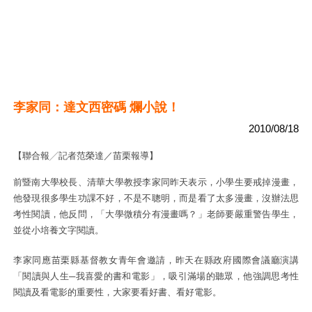
李家同：達文西密碼 爛小說！
2010/08/18
【聯合報╱記者范榮達／苗栗報導】
前暨南大學校長、清華大學教授李家同昨天表示，小學生要戒掉漫畫，
他發現很多學生功課不好，不是不聰明，而是看了太多漫畫，沒辦法思
考性閱讀，他反問，「大學微積分有漫畫嗎？」老師要嚴重警告學生，
並從小培養文字閱讀。
李家同應苗栗縣基督教女青年會邀請，昨天在縣政府國際會議廳演講
「閱讀與人生─我喜愛的書和電影」，吸引滿場的聽眾，他強調思考性
閱讀及看電影的重要性，大家要看好書、看好電影。