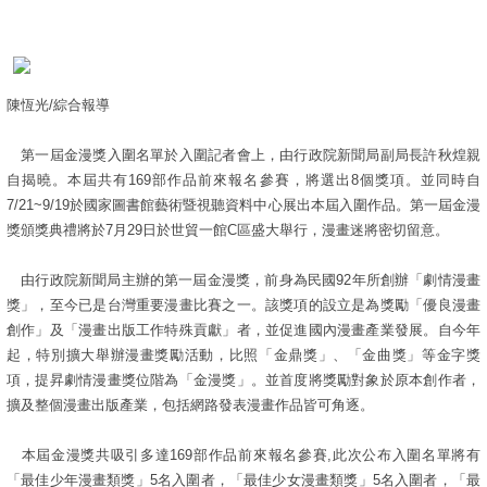
陳恆光/綜合報導
第一屆金漫獎入圍名單於入圍記者會上，由行政院新聞局副局長許秋煌親
自揭曉。本屆共有169部作品前來報名參賽，將選出8個獎項。並同時自
7/21~9/19於國家圖書館藝術暨視聽資料中心展出本屆入圍作品。第一屆金漫
獎頒獎典禮將於7月29日於世貿一館C區盛大舉行，漫畫迷將密切留意。
由行政院新聞局主辦的第一屆金漫獎，前身為民國92年所創辦「劇情漫畫
獎」，至今已是台灣重要漫畫比賽之一。該獎項的設立是為獎勵「優良漫畫
創作」及「漫畫出版工作特殊貢獻」者，並促進國內漫畫產業發展。自今年
起，特別擴大舉辦漫畫獎勵活動，比照「金鼎獎」、「金曲獎」等金字獎
項，提昇劇情漫畫獎位階為「金漫獎」。並首度將獎勵對象於原本創作者，
擴及整個漫畫出版產業，包括網路發表漫畫作品皆可角逐。
本屆金漫獎共吸引多達169部作品前來報名參賽,此次公布入圍名單將有
「最佳少年漫畫類獎」5名入圍者，「最佳少女漫畫類獎」5名入圍者，「最