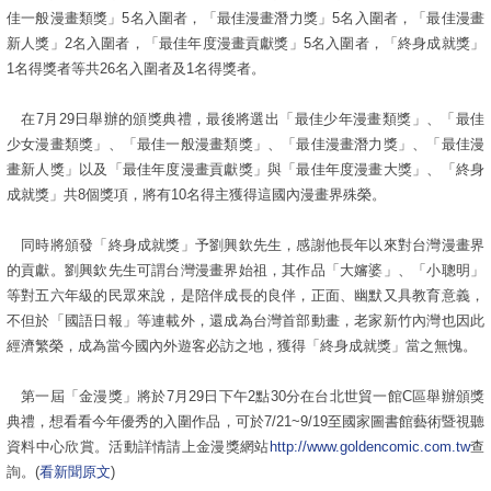
佳一般漫畫類獎」5名入圍者，「最佳漫畫潛力獎」5名入圍者，「最佳漫畫
新人獎」2名入圍者，「最佳年度漫畫貢獻獎」5名入圍者，「終身成就獎」
1名得獎者等共26名入圍者及1名得獎者。
在7月29日舉辦的頒獎典禮，最後將選出「最佳少年漫畫類獎」、「最佳
少女漫畫類獎」、「最佳一般漫畫類獎」、「最佳漫畫潛力獎」、「最佳漫
畫新人獎」以及「最佳年度漫畫貢獻獎」與「最佳年度漫畫大獎」、「終身
成就獎」共8個獎項，將有10名得主獲得這國內漫畫界殊榮。
同時將頒發「終身成就獎」予劉興欽先生，感謝他長年以來對台灣漫畫界
的貢獻。劉興欽先生可謂台灣漫畫界始祖，其作品「大嬸婆」、「小聰明」
等對五六年級的民眾來說，是陪伴成長的良伴，正面、幽默又具教育意義，
不但於「國語日報」等連載外，還成為台灣首部動畫，老家新竹內灣也因此
經濟繁榮，成為當今國內外遊客必訪之地，獲得「終身成就獎」當之無愧。
第一屆「金漫獎」將於7月29日下午2點30分在台北世貿一館C區舉辦頒獎
典禮，想看看今年優秀的入圍作品，可於7/21~9/19至國家圖書館藝術暨視聽
資料中心欣賞。活動詳情請上金漫獎網站
http://www.goldencomic.com.tw
查
詢。(
看新聞原文
)