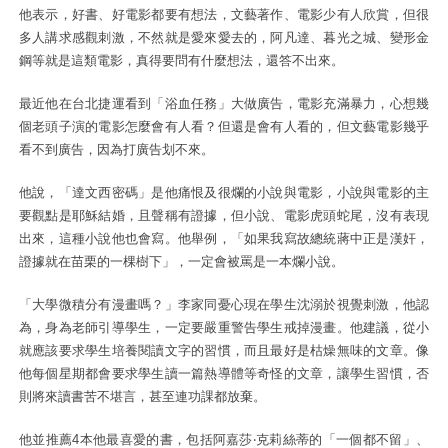
他表示，好書、好電影都要有想法，文藝著作、電影少有人欣賞，但很
多人講求感觀刺激，不然就是愛來愛去的，阿凡達、暮光之城、變形金
鋼等就是這類電影，真得要問有什麼想法，還答不出來。
最近他在台北捷運看到「浴血任務」大做廣告，電影充滿暴力，心想幾
個老頭子演的電影怎麼會有人看？但還是會有人看的，但文藝電影幾乎
看不到廣告，因為打廣告划不來。
他說，「達文西密碼」是他痛恨及很爛的小說與電影，小說與電影的主
要觀點是耶穌結婚，且聲稱有證據，但小說、電影虎頭蛇尾，沒有表現
出來，這種小說他也會寫。他舉例，「如果我寫故總統蔣中正是漢奸，
證據就在苗栗的一棵樹下」，一定會被罵是一本爛小說。
「大學微積分有漫畫嗎？」李家同憂心現在學生沈溺於視覺刺激，他認
為，身為老師引導學生，一定要嚴重警告學生戒掉漫畫。他建議，從小
就應該要求學生培養閱讀文字的習慣，而且最好是枯燥無味的文章。像
他每個星期都會要求學生讀一篇熱導體等奇怪的文章，讓學生習慣，否
則將來讀書苦不堪言，甚至連功課都放棄。
他並推薦4本他最喜愛的書，包括阿嘉莎‧克莉絲蒂的「一個都不留」、