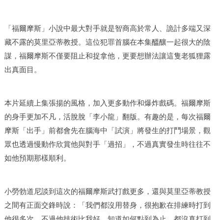
「福爾摩斯」小說中最大對手就是智商高於常人、詭計多端又深
藏不露的莫里亞蒂教授。這位犯罪首腦在本集醞釀一起很大的陰
謀，福爾摩斯不僅要阻止和捉拿他，更要想辦法讓這隻老狐狸露
出真面目。
本片延續上集張揚的風格，加入更多動作和爆炸戲碼。福爾摩斯
的身手更加不凡，活脫脫「李小龍」翻版。有趣的是，每次福爾
摩斯「出手」前都會先在腦海中「試演」將發生的打鬥場景，觀
眾也透過慢動作欣賞他與對手「過招」，不過真實發生時往往不
如他預期那樣順利。
小勞勃道尼談到這次的福爾摩斯武打戲更多，還與莫里亞蒂教授
之間有正面交鋒時說：「我們都沒用替身，很抱歉在排練時打到
他很多次。不過他技術比我好，知道如何點到為止，都沒真打到