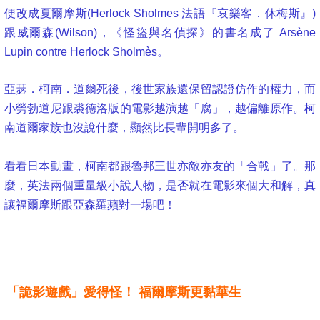
便改成夏爾摩斯(Herlock Sholmes 法語『哀樂客．休梅斯』)
跟威爾森(Wilson)，《怪盜與名偵探》的書名成了 Arsène
Lupin contre Herlock Sholmès。
亞瑟．柯南．道爾死後，後世家族還保留認證仿作的權力，而
小勞勃道尼跟裘德洛版的電影越演越「腐」，越偏離原作。柯
南道爾家族也沒說什麼，顯然比長輩開明多了。
看看日本動畫，柯南都跟魯邦三世亦敵亦友的「合戰」了。那
麼，英法兩個重量級小說人物，是否就在電影來個大和解，真
讓福爾摩斯跟亞森羅蘋對一場吧！
「詭影遊戲」愛得怪！ 福爾摩斯更黏華生