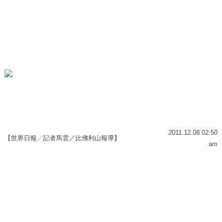
2011.12.08 02:50
【世界日報╱記者馬雲／比佛利山報導】
am