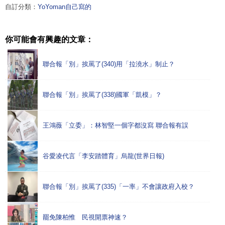
自訂分類：
YoYoman自己寫的
你可能會有興趣的文章：
聯合報「別」挨罵了(340)用「拉澆水」制止？
聯合報「別」挨罵了(338)國軍「凱模」？
王鴻薇「立委」：林智堅一個字都沒寫 聯合報有誤
谷愛凌代言「李安踏體育」烏龍(世界日報)
聯合報「別」挨罵了(335)「一率」不會讓政府入校？
罷免陳柏惟 民視開票神速？