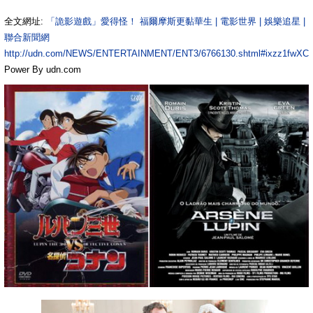
全文網址:
「詭影遊戲」愛得怪！ 福爾摩斯更黏華生 | 電影世界 | 娛樂追星 |
聯合新聞網
http://udn.com/NEWS/ENTERTAINMENT/ENT3/6766130.shtml#ixzz1fwXCz
Power By udn.com