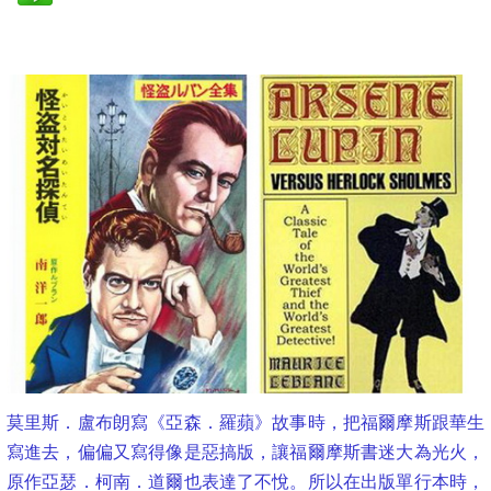
莫里斯．盧布朗寫《亞森．羅蘋》故事時，把福爾摩斯跟華生
寫進去，偏偏又寫得像是惡搞版，讓福爾摩斯書迷大為光火，
原作亞瑟．柯南．道爾也表達了不悅。所以在出版單行本時，