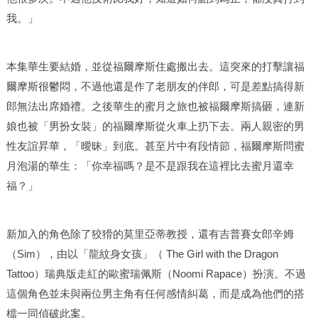
我。」
本集華生要結婚，並從福爾摩斯住處搬出去。這突來的打擊讓福
爾摩斯很鬱悶，不過他還是作了老朋友的伴郎，可是差點搞得新
郎無法出席婚禮。之後華生的蜜月之旅也被福爾摩斯搞砸，連新
娘也被「男扮女裝」的福爾摩斯從火車上扔下去。兩人親密的男
性友誼昇華，「曖昧」到底。甚至片中有段情節，福爾摩斯問蜜
月泡湯的華生：「你幸福嗎？是不是跟我在這裡比去蜜月還幸
福？」
新加入的角色除了狡猾的莫里亞蒂教授，還有吉普賽女郎辛姆
（Sim），由以「龍紋身女孩」（ The Girl with the Dragon
Tattoo）瑞典版走紅的歐蜜瑞佩斯（Noomi Rapace）扮演。不過
這個角色並未與兩位男主角有任何感情糾葛，而是成為他們的搭
檔一同偵破此案。