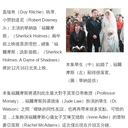
蓋瑞奇（Guy Ritchie）執導、
小勞勃道尼（Robert Downey
Jr.）主演的華納版「福爾摩
斯」（Sherlock Holmes）兩年
前上映後票房理想，續集「福
爾摩斯：詭影遊戲」（Sherlock
Holmes: A Game of Shadows）
本集華生（中）結婚了，福爾
將於12月16日北美上映。
摩斯（左）顯得很落寞。
（圖：華納提供）
本集福爾摩斯將遇到此生最大對手莫里亞蒂教授（Professor
Moriaty），福爾摩斯與裘德洛（Jude Law）扮演的華生（Dr.
Watson）之間「曖昧的同性友誼」也將再帶來很多笑點。可惜的
是，上集飾演福爾摩斯心儀女子艾琳艾德勒（Irene Adler）的蕾秋
麥亞當斯（Rachel McAdams）這次僅出現在片頭五分鐘。