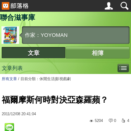
聯合滋事庫
作家：YOYOMAN
文章
相簿
文章列表
所有文章
/
目前分類：休閒生活|影視戲劇
福爾摩斯何時對決亞森羅蘋？
2011
/
12
/
08
20:41:04
5204
0
4