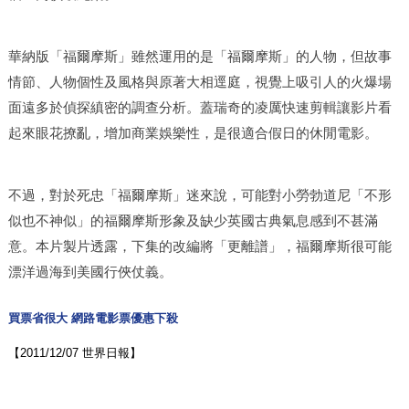
華納版「福爾摩斯」雖然運用的是「福爾摩斯」的人物，但故事
情節、人物個性及風格與原著大相逕庭，視覺上吸引人的火爆場
面遠多於偵探縝密的調查分析。蓋瑞奇的凌厲快速剪輯讓影片看
起來眼花撩亂，增加商業娛樂性，是很適合假日的休閒電影。
不過，對於死忠「福爾摩斯」迷來說，可能對小勞勃道尼「不形
似也不神似」的福爾摩斯形象及缺少英國古典氣息感到不甚滿
意。本片製片透露，下集的改編將「更離譜」，福爾摩斯很可能
漂洋過海到美國行俠仗義。
買票省很大 網路電影票優惠下殺
【2011/12/07 世界日報】