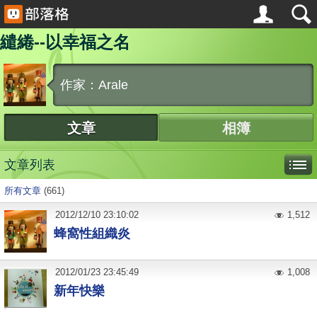
繾綣--以幸福之名
作家：Arale
文章
相簿
文章列表
所有文章
(661)
2012
/
12
/
10
23:10:02
1,512
蜂窩性組織炎
2012
/
01
/
23
23:45:49
1,008
新年快樂