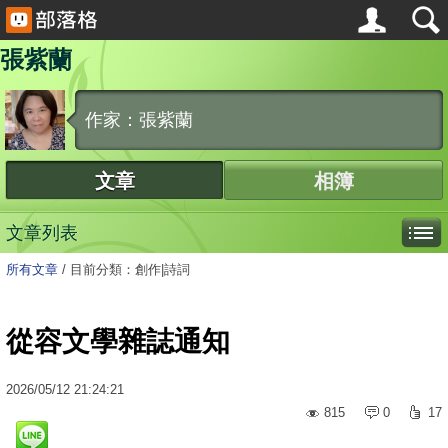
張紫蘭
作家：張紫蘭
文章
相簿
文章列表
所有文章
/
目前分類：創作|詩詞
從容文學雜誌通知
2026
/
05
/
12
21:24:21
815
0
17