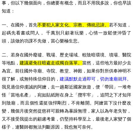
事，但以下幾個面向，你總要有概念，而且不用我多說，你也早該
知道：
一、在國外，首先
不要犯人家文化、宗教、傳統忌諱。
若不知道，
起碼先看書或問人， 千萬別只顧著玩樂，心情一放鬆便沖昏了
頭，該做的功課不先做，當心樂極生悲。
二、若身在國外廢墟、戰場、歷史場域、較陰暗環境、墳場、醫院
等地點，
建議避免往暗處走或獨自落單。
當然，這些地方最好少去
為宜。前往國外寺廟、寺院、教堂、神殿，如果你對所供奉神明不
很了解，或無特殊信仰目的，
建議默默走過即可，切勿逢廟就拜。
我見過信仰虔誠的阿嬤，去一趟鄰近國家旅遊，便「帶回」一堆奇
怪「當地名產」，宛如貼紙附在身上「攬牢牢」，追問之下才知拜
到陰廟，而且個性還挺強悍剛烈，不肯離開。阿嬤當下沒什麼改
變，幾個月後突然從慈祥可親轉為暴躁無理，家人以為年老失智，
又不接受我提出的顧慮考量，仍堅持科學至上，最後老人家變了個
樣子，連醫師都無法判斷原因，我也無可奈何。