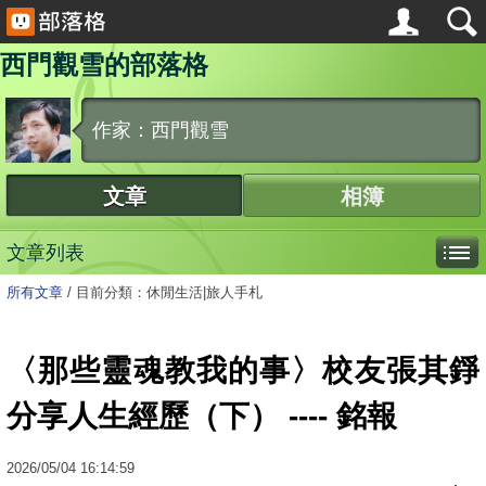
西門觀雪的部落格
作家：西門觀雪
文章
相簿
文章列表
所有文章
/
目前分類：休閒生活|旅人手札
〈那些靈魂教我的事〉校友張其錚
分享人生經歷（下） ---- 銘報
2026
/
05
/
04
16:14:59