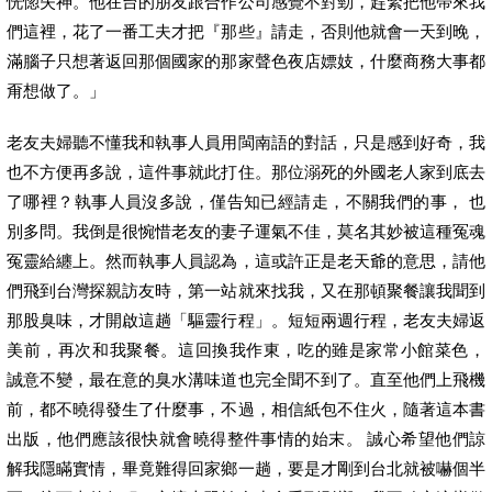
恍惚失神。他在台的朋友跟合作公司感覺不對勁，趕緊把他帶來我
們這裡，花了一番工夫才把『那些』請走，否則他就會一天到晚，
滿腦子只想著返回那個國家的那家聲色夜店嫖妓，什麼商務大事都
甭想做了。」
老友夫婦聽不懂我和執事人員用閩南語的對話，只是感到好奇，我
也不方便再多說，這件事就此打住。那位溺死的外國老人家到底去
了哪裡？執事人員沒多說，僅告知已經請走，不關我們的事， 也
別多問。我倒是很惋惜老友的妻子運氣不佳，莫名其妙被這種冤魂
冤靈給纏上。然而執事人員認為，這或許正是老天爺的意思，請他
們飛到台灣探親訪友時，第一站就來找我，又在那頓聚餐讓我聞到
那股臭味，才開啟這趟「驅靈行程」。短短兩週行程，老友夫婦返
美前，再次和我聚餐。這回換我作東，吃的雖是家常小館菜色，
誠意不變，最在意的臭水溝味道也完全聞不到了。直至他們上飛機
前，都不曉得發生了什麼事，不過，相信紙包不住火，隨著這本書
出版，他們應該很快就會曉得整件事情的始末。 誠心希望他們諒
解我隱瞞實情，畢竟難得回家鄉一趟，要是才剛到台北就被嚇個半