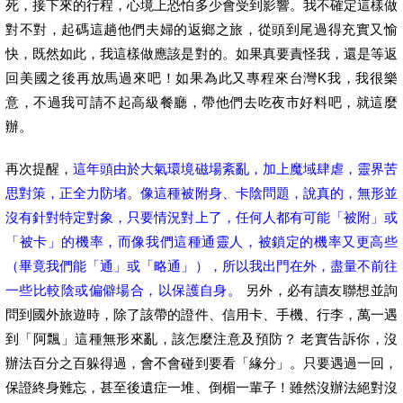
死，接下來的行程，心境上恐怕多少會受到影響。我不確定這樣做
對不對，起碼這趟他們夫婦的返鄉之旅，從頭到尾過得充實又愉
快，既然如此，我這樣做應該是對的。如果真要責怪我，還是等返
回美國之後再放馬過來吧！如果為此又專程來台灣K我，我很樂
意，不過我可請不起高級餐廳，帶他們去吃夜市好料吧，就這麼
辦。
再次提醒，
這年頭由於大氣環境磁場紊亂，加上魔域肆虐，靈界苦
思對策，正全力防堵。像這種被附身、卡陰問題，說真的，無形並
沒有針對特定對象，只要情況對上了，任何人都有可能「被附」或
「被卡」的機率，而像我們這種通靈人，被鎖定的機率又更高些
（畢竟我們能「通」或「略通」），所以我出門在外，盡量不前往
一些比較陰或偏僻場合，以保護自身。
另外，必有讀友聯想並詢
問到國外旅遊時，除了該帶的證件、信用卡、手機、行李，萬一遇
到「阿飄」這種無形來亂，該怎麼注意及預防？ 老實告訴你，沒
辦法百分之百躲得過，會不會碰到要看「緣分」。只要遇過一回，
保證終身難忘，甚至後遺症一堆、倒楣一輩子！雖然沒辦法絕對沒