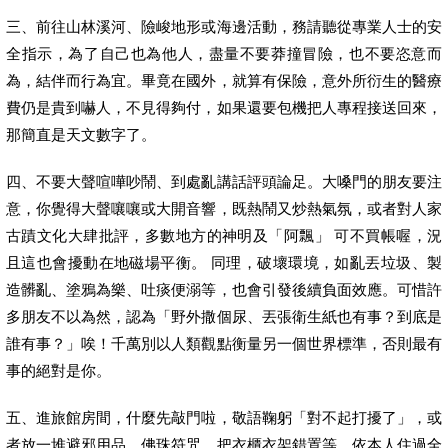
三、前往山林溪河、險峻地形或海邊活動，務請聽從專業人士的安
全指示，為了自己也為他人，盡量不要莽撞冒險，也不要恣意而
為，結伴而行為宜。畢竟在國外，就算有保險，意外所衍生的醫療
費仍是貴到嚇人，不見得夠付，如果還要包機把人專程接送回來，
那簡直是天文數字了。
四、不要大聲喧嘩吵鬧、到處亂講話評頭論足。大嗓門的朋友要注
意，你覺得大聲嚷嚷或大開音響，既熱鬧又炒熱氣氛，或者對人家
古蹟文化大肆批評，多數地方的神明及「阿飄」 可不買帳喔，況
且這也會擾動在地磁場平衡。 同理，破壞環境，如亂丟垃圾、製
造髒亂、塗鴉為樂、吐痰便溺等，也會引發後續負面效應。可惜許
多朋友不以為然，認為「野外撒個尿、丟張衛生紙也有事？到底是
誰有事？」唉！千萬別以人類觀點衡量另一個世界標準，否則最有
事的絕對是你。
五、進旅館房間，什麼先敲門啦，敬語鞠躬「對不起打擾了」，或
者放一堆避邪用品、佛珠符咒、把衣櫃衣架錯置等，依本人住過全