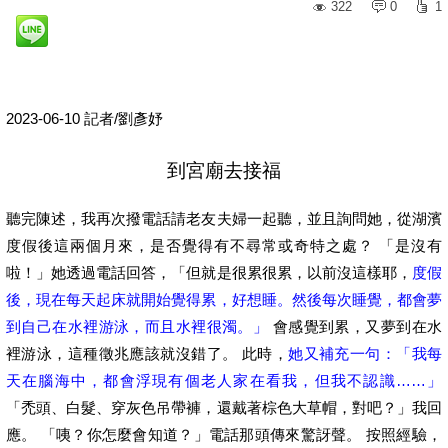
322
0
1
2023-06-10 記者/劉彥妤
到宮廟去接福
聽完陳述，我再次撥電話請老友夫婦一起聽，並且詢問她，從湖濱
度假後這兩個月來，是否覺得有不尋常或奇特之處？ 「是沒有
啦！」她透過電話回答，「但就是很累很累，以前沒這樣耶，
度假
後，現在每天起床就開始覺得累，好想睡。然後每次睡覺，都會夢
到自己在水裡游泳，而且水裡很濁。」
會感覺到累，又夢到在水
裡游泳，這種徵兆應該就沒錯了。 此時，
她又補充一句：「我每
天在腦海中，都會浮現有個老人家在看我，但我不認識……」
「禿頭、白髮、穿灰色吊帶褲，還戴著棕色大草帽，對吧？」我回
應。 「咦？你怎麼會知道？」電話那頭傳來驚訝聲。 按照經驗，