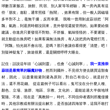
球數百家飯店、旅館、民宿、別人家等等經驗， 萬一房內真有這
些「朋友」進駐，通常照樣「熱鬧」，效果有限，但一般人因磁場
多半對不上，毫無干擾，反而幸運。 我唯一曾用剝皮蒜頭把「阿
飄」氣跑，到退房時都沒回來，意外發現還挺管用的。如果要給個
建議，你進房只要發現不對勁、不舒服、氣味怪怪的，不要遲疑，
就主動提出換房吧！如果客滿無法換房，有人說把房內電燈打亮，
「阿飄」怕光就不會出現。是嗎？那只會讓你看得更「清楚」吧！
別疑神疑鬼了，旅途很累，還是關燈呼呼大睡去。
記住：話說這年頭「心誠則靈」，也會「心誠則寧」。
我一直推崇
蒜頭是最簡單的驅魔好物
，然而到國外，不見得方便去購買這類食
材，因此， 以盡量能避則避為原則，對自己有信心，就是好方
法，還不用花錢。 從這篇例子可以看出，鬼可沒在分什麼人種、
顏色、立場、族群、地區、宗教、文化的， 還能追過大半個地球
緊隨。不過，現在是「萬教歸一」時代，不同信仰者遇到邪魔侵擾
時，其他宗教或有辦法提出解方，是否放諸四海皆準，這我不敢打