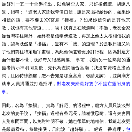
最好別一五一十全盤托出，以免嚇歪人家。只好撒個謊、胡說八
道，指稱：「這老人家託我帶個口信，說是來賜福給妳的，如果妳
相信的話，要不要去XX宮廟『接福』？如果妳信仰的是其他宗
教，我也有其他管道……」唉！我真是在唬爛啊！不過，老友全家
從台灣移往海外，始終都是信奉佛道教，再加上他太太很相信我的
話，認為既然是「接福」，豈有不「接」的道理？於是數日後又約
了他們前往特定廟宇處理，為此他倆還變更原訂行程，因為對這方
面什麼都不懂，既好奇又很感興趣。 事前，我請另一位熟識的通
靈者請示神明同意後，先代為查詢適合宮廟（我沒有資格直接洽
詢，且因特殊顧慮，恕不告知是哪座宮廟，敬請見諒），並與廟方
執事人員溝通並打過招呼，
對老友夫婦最好隻字不提亡靈附身的
事
。
因此，名為「接福」、實為「解厄」的過程中，廟方人員只淡淡對
老友的妻子說，「接福」過程有些冗長，請稍微忍耐，還有夫妻兩
人別東問西問，以免對神明不敬，她也很單純地相信，我這老友更
是嚴肅看待，恭敬接受，只能說「超好騙」。 經過一番處理，
包