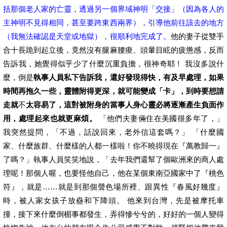
括那個老人家的亡靈，透過另一個界域神明「交接」（因為各人的
主神明不見得相同，甚至要跨東西兩界），引導他前往該去的地方
（我無法確認是天堂或地獄），很順利地完成了。
他的妻子從雙手
合十長跪到起立後，竟然沒有腿麻腰痠、頭暈目眩的疲憊感，反而
告訴我，她覺得似乎少了什麼沉重負擔，很神奇耶！ 我沒多說什
麼，倒是
執事人員私下告訴我，還好發現得快，有及早處理，如果
時間再拖久一些，靈體附得更深，就可能變成「卡」，到時要想請
走就
不
太容易了，這對被附身的當事人身心靈必將逐漸產生負面作
用，處理起來也就更麻煩。
「他們夫妻倆住在美國很多年了，」
我突然提問，「不過，話說回來，老外信這套嗎？」 「什麼國
家、什麼族群、什麼樣的人都一樣啦！你不曉得現在『萬教歸一』
了嗎？」執事人員笑笑地說，「去年我們還幫了個歐洲來的商人處
理呢！那個人喔，也要怪他自己，他在某個東南亞國家中了『桃色
符』，就是……就是到那個聲色場所裡、跟異性『春風好幾度』
時，被人家女孩子放蠱和下降頭。 他來到台灣，先是被摩托車
撞，接下來什麼倒楣事都發生，弄得慘兮兮的，好好的一個人變得