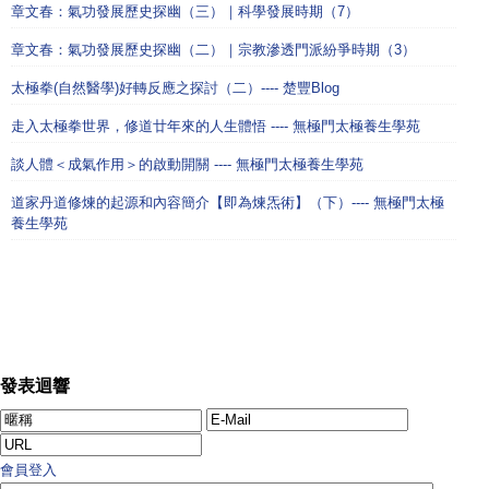
章文春：氣功發展歷史探幽（三）｜科學發展時期（7）
章文春：氣功發展歷史探幽（二）｜宗教滲透門派紛爭時期（3）
太極拳(自然醫學)好轉反應之探討（二）---- 楚豐Blog
走入太極拳世界，修道廿年來的人生體悟 ---- 無極門太極養生學苑
談人體＜成氣作用＞的啟動開關 ---- 無極門太極養生學苑
道家丹道修煉的起源和內容簡介【即為煉炁術】（下）---- 無極門太極
養生學苑
發表迴響
會員登入