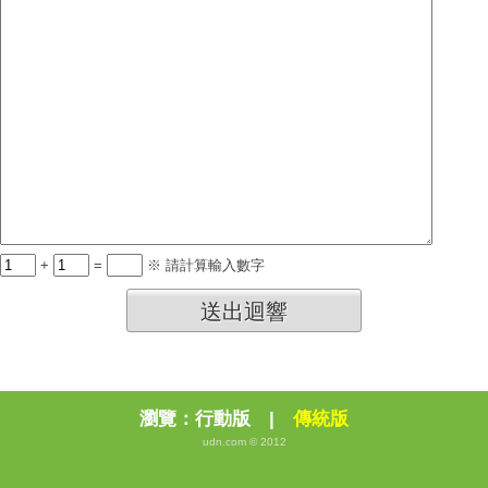
+
=
※ 請計算輸入數字
送出迴響
瀏覽：
行動版
|
傳統版
udn.com © 2012