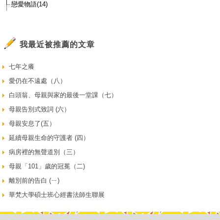
戀愛物語(14)
我最近被推薦的文章
七年之癢
愛仍在不遠處（八）
白頭翁、母親與家的最後一堂課（七）
母親告別式致詞 (六）
母親安息了(五）
延續母親生命的守護者 (四）
病房裡的無聲道別（三）
母親「101」歲的冠冕（二)
離別前的告白 (ㄧ)
華梵大學碩士班心經書法師生聯展