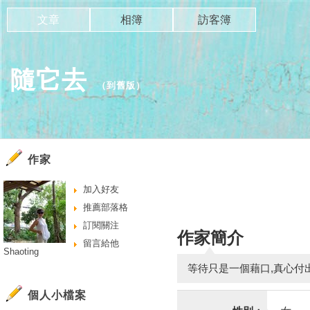
文章
相簿
訪客簿
隨它去
（
到舊版
）
作家
加入好友
推薦部落格
訂閱關注
作家簡介
留言給他
Shaoting
等待只是一個藉口,真心付
個人小檔案