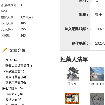
性別：
女
部落格推薦
：
11
等級
：
8
學歷：
碩士
點閱人氣
：
1,230,496
本日人氣
：
169
加入網路城邦：
2007/0
文章創作
：
355
相簿數
：
143
創作更新：
2026/0
文章分類
推薦人清單
創作(26)
華梵大學讀書篇(11)
我的宣言篇(6)
健康保養篇(14)
家庭親子篇(44)
子良欲
Charles Lin
心情隨筆(65)
日本之旅(20)
泰國之旅(7)