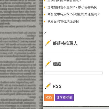
貪腐的郝龍斌要告甚麼？
遠雄如何告不贏柯P？以小秘書為例
為什麼中時罵柯P不敢把弊案送檢調？
我看台灣電視政論節目
>
部落格推薦人
標籤
RSS
RSS
部落格聯播