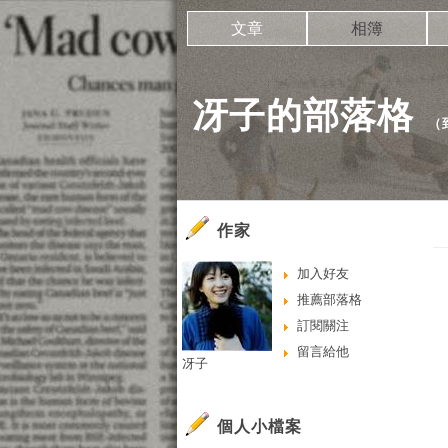
文章
相簿
冴子的部落格
（
作家
加入好友
推薦部落格
訂閱關注
留言給他
冴子
個人小檔案