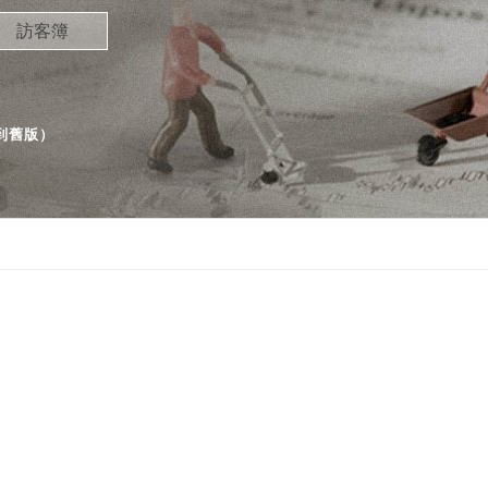
訪客簿
到舊版
）