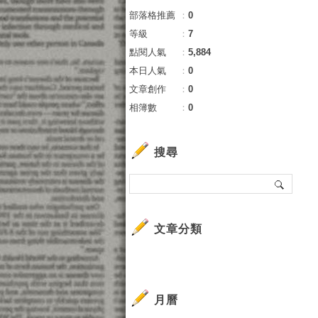
部落格推薦
：
0
等級
：
7
點閱人氣
：
5,884
本日人氣
：
0
文章創作
：
0
相簿數
：
0
搜尋
文章分類
月曆