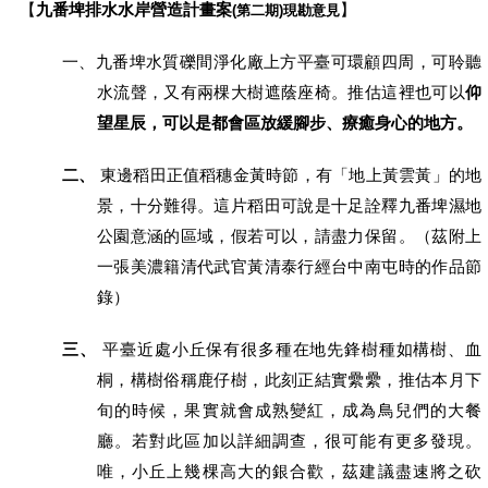
【
九番埤排水水岸營造計畫案
】
(第二期)現勘意見
一、
九番埤水質礫間淨化廠上方平臺可環顧四周，可聆聽
水流聲，又有兩棵大樹遮蔭座椅。推估這裡也可以
仰
望星辰，可以是都會區放緩腳步、療癒身心的地方。
二、
東邊稻田正值稻穗金黃時節，有「地上黃雲黃」的地
景，十分難得。這片稻田可說是十足詮釋九番埤濕地
公園意涵的區域，假若可以，請盡力保留。
（
茲附上
一張美濃籍清代武官黃清泰行經台中南屯時的作品節
錄
）
三、
平臺近處小丘保有很多種在地先鋒樹種如構樹、血
桐，
構樹俗稱鹿仔樹，此刻正
結實纍纍，推估本月下
旬的時候，果實就會成熟變紅，成為鳥兒們的大餐
廳。若對此區加以詳細調查，很可能有更多發現。
唯，小丘上幾棵高大的銀合歡，茲建議盡速將之砍