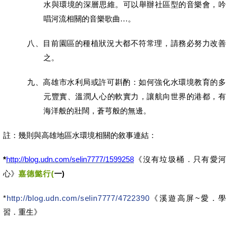
水與環境的深層思維。可以舉辦社區型的音樂會，吟
。
唱河流相關的音樂歌曲…
八、
目前園區的種植狀況大都不符常理，請務必努力改善
之。
九、
高雄市水利局或許可斟酌：如何強化水環境教育的多
元豐實、溫潤人心的軟實力，讓航向世界的港都，有
海洋般的壯闊，蒼芎般的無邊。
註：幾則與高雄地區水環境相關的敘事連結：
*
http://blog.udn.com/selin7777/1599258
《沒有垃圾桶．只有愛河
一)
心》
嘉德懿行(
*
http://blog.udn.com/selin7777/4722390
《溪遊高屏~
愛．學
習．重生》