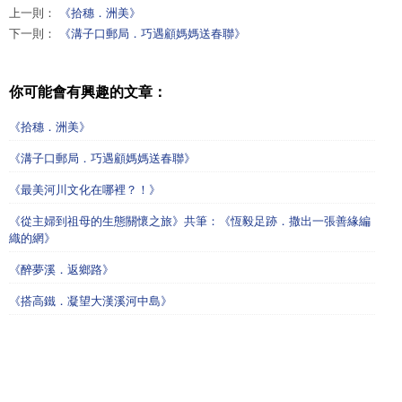
上一則：
《拾穗．洲美》
下一則：
《溝子口郵局．巧遇顧媽媽送春聯》
你可能會有興趣的文章：
《拾穗．洲美》
《溝子口郵局．巧遇顧媽媽送春聯》
《最美河川文化在哪裡？！》
《從主婦到祖母的生態關懷之旅》共筆：《恆毅足跡．撒出一張善緣編
織的網》
《醉夢溪．返鄉路》
《搭高鐵．凝望大漢溪河中島》