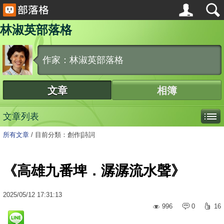
林淑英部落格
作家：林淑英部落格
文章
相簿
文章列表
所有文章
/
目前分類：創作|詩詞
《高雄九番埤．潺潺流水聲》
2025
/
05
/
12
17:31:13
996
0
16