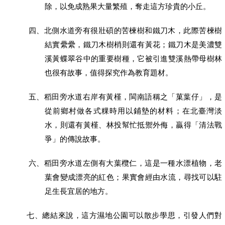
除，以免成熟果大量繁殖，奪走這方珍貴的小丘。
四、
北側水道旁有很壯碩的苦楝樹和鐵刀木，此際苦楝樹
結實纍纍，鐵刀木樹梢則還有黃花；鐵刀木是美濃雙
溪黃蝶翠谷中的重要樹種，它被引進雙溪熱帶母樹林
也很有故事，值得探究作為教育題材。
五、
稻田旁水道右岸有黃槿，閩南語稱之「菓葉仔」，是
從前鄉村做各式粿時用以鋪墊的材料；在北臺灣淡
水，則還有黃槿、林投幫忙抵禦外侮，贏得「清法戰
爭」的傳說故事。
六、
稻田旁水道左側有大葉欖仁，這是一種水漂植物，老
葉會變成漂亮的紅色；果實會經由水流，尋找可以駐
足生長宜居的地方。
七、
總結來說，這方濕地公園可以散步學思，引發人們對