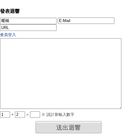
發表迴響
會員登入
+
=
※ 請計算輸入數字
送出迴響