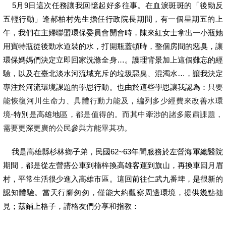
5
月9
日這次任務讓我回憶起好多往事。在血淚斑斑的「後勁反
五輕行動」逢郝柏村先生擔任行政院長期間，有一個星期五的上
午，我們在主婦聯盟環保委員會開會時，陳來紅女士拿出一小瓶她
用寶特瓶從後勁水道裝的水，打開瓶蓋頓時，整個房間的惡臭，讓
環保媽媽們決定立即回家洗滌全身…。護理背景加上這個難忘的經
驗，以及在臺北淡水河流域充斥的垃圾惡臭、混濁水…，讓我決定
專注於河流環境課題的學思行動。也由於這些學思讓我認為：
只要
能恢復河川生命力、具體行動力能及
，
編列多少經費來改善水環
境-
特別是高雄地區
，
都是值得的
。
而其中牽涉的諸多嚴肅課題，
需要更深更廣的公民參與方能畢其功。
我是高雄縣杉林鄉子弟，民國62~63
年間服務於左營海軍總醫院
期間，都是從左營搭公車到楠梓換高雄客運到旗山
，再換車回月眉
村，平常生活很少進入高雄市區。這回前往仁武九番埤，是很新的
認知體驗
。當天行腳匆匆
，僅能大約觀察周邊環境
，提供幾點拙
見
；
茲鋪上格子
，
請格友們分享和指教
：