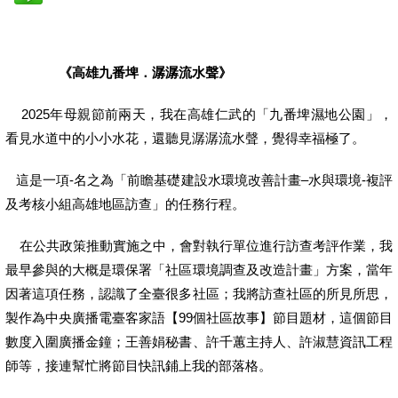
《高雄九番埤．潺潺流水聲》
2025
年母親節前兩天
，我在高雄仁武的「九番埤濕地公園」，
看見水道中的小小水花，還聽見潺潺流水聲，覺得幸福極了。
這是一項-
名之為「前瞻基礎建設水環境改善計畫–水與環境-複評
及考核小組高雄地區訪查」的任務行程。
在公共政策推動實施之中，會對執行單位進行訪查考評作業，我
最早參與的大概是環保署「社區環境調查及改造計畫」方案，當年
因著這項任務，認識了全臺很多社區；我將訪查社區的所見所思，
製作為中央廣播電臺客家語
【99
個社區故事】節目題材，這個節目
數度入圍廣播金鐘
；王善娟秘書、許千蕙主持人、許淑慧資訊工程
師等
，接連幫忙將節目快訊鋪上我的部落格。